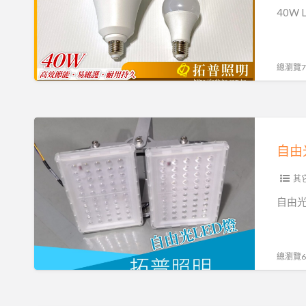
球
40W
泡
燈
推
總瀏覽78
薦-
拓
普
自
照
由
自由
明
光
LED
其它
燈
自由光
具
推
薦-
總瀏覽69
拓
普