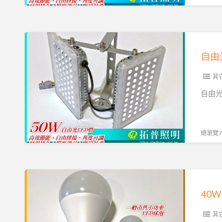
薦-
拓
普
自
照
由
自由
明
光
LED
其它
燈
自由光
具
50W
推
總瀏覽71
薦-
拓
普
40W
照
LED
40
明
燈
泡,
其它