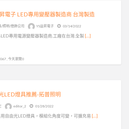
益昇電子 LED專用變壓器製造商 台灣製造
具/照明/燈飾公司
YS益昇電子
03/14/2022
LED專用電源變壓器製造商.工廠在台灣.全製
[…]
67 , 今天瀏覽0
光LED燈具推薦-拓普照明
它
editor_2
01/28/2022
專用自由光LED燈具，模組化角度可變，可擴充易
[…]