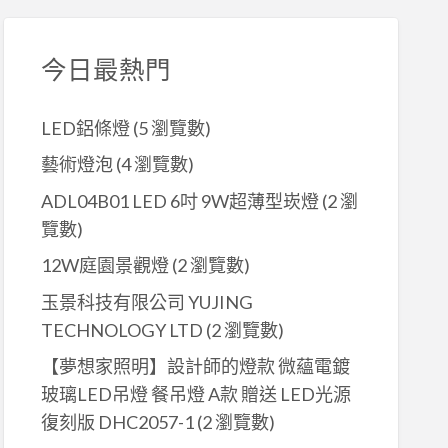
今日最熱門
LED鋁條燈
(5 瀏覽數)
藝術燈泡
(4 瀏覽數)
ADL04B01 LED 6吋 9W超薄型崁燈
(2 瀏
覽數)
12W庭園景觀燈
(2 瀏覽數)
玉景科技有限公司 YUJING
TECHNOLOGY LTD
(2 瀏覽數)
【夢想家照明】設計師的燈款 微蘊電鍍
玻璃LED吊燈 餐吊燈 A款 贈送 LED光源
復刻版 DHC2057-1
(2 瀏覽數)