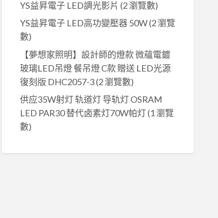
YS益昇電子 LED調光影片
(2 瀏覽數)
YS益昇電子 LED高功變壓器 50W
(2 瀏覽
數)
【夢想家照明】設計師的燈款 微蘊電鍍
玻璃LED吊燈 餐吊燈 C款 贈送 LED光源
復刻版 DHC2057-3
(2 瀏覽數)
供应35W射灯 轨道灯 导轨灯 OSRAM
LED PAR30 替代卤素灯70W帕灯
(1 瀏覽
數)