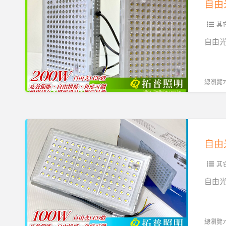
自由
光
LED
其它
燈
自由光
具
200W
推
總瀏覽77
薦-
拓
普
自
照
由
自由
明
光
LED
其它
燈
自由光
具
100W
推
總瀏覽73