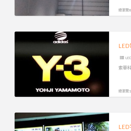
推
造
薦-
總瀏覽82
拓
普
照
LED
明
電
LE
子
看
L
板-
索華科
索
華
科
總瀏覽10
技
LED
字
LE