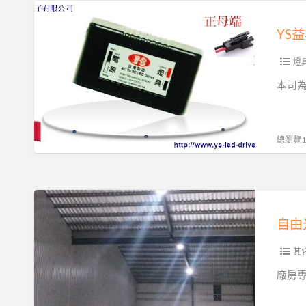
照
YS
明
益
YS
昇
電
燈
子
本司為
LED
專
用
總瀏覽10
變
壓
器
自
製
由
自由
造
光
商
LED
其
台
燈
廠房
灣
具
製