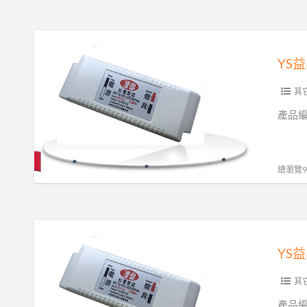
YS
益
昇
電
其它
子
產品編號
AC220V
DC12V500MA
6W
總瀏覽97
調
光
變
YS
壓
益
器
昇
台
電
其它
灣
子
產品編號