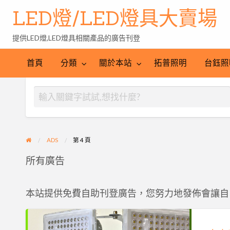
LED燈/LED燈具大賣場
提供LED燈,LED燈具相關產品的廣告刊登
台
LED
鈺
LED
照
首頁
分類
關於本站
拓普照明
台鈺照
照
燈
明
明
批
產
工
發
業
程
網
ADS
第 4 頁
所有廣告
本站提供免費自助刊登廣告，您努力地發佈會讓自
自
由