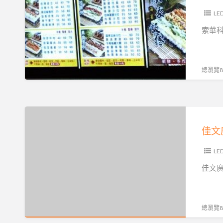
幕
機,LED
LE
跑
索華
馬
燈-
索
總瀏覽82
華
科
技
佳
文
佳文
廣
告
LE
有
佳文廣
限
公
司
總瀏覽83