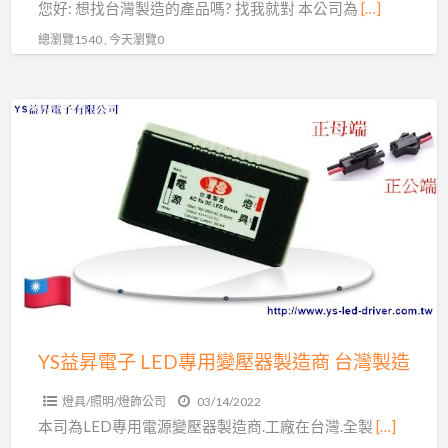
您好: 想找台灣製造的產品嗎? 找我就對 本公司為
[…]
造
總瀏覽1540 , 今天瀏覽0
商
台
灣
YS
製
益
造
昇
想
電
找
子
台
LED
灣
專
製
用
造
變
的
壓
YS益昇電子 LED專用變壓器製造商 台灣製造
產
器
品
燈具/照明/燈飾公司
03/14/2022
製
嗎?
本司為LED專用電源變壓器製造商.工廠在台灣.全製
[…]
造