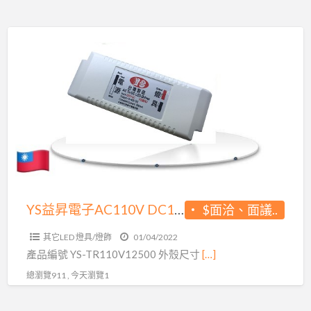
灣
製
YS
造
益
生
昇
產
電
LED
子
變
AC110V
壓
DC12V500MA
器
6W
原
調
廠
光
YS益昇電子AC110V DC12V500MA 6W調光變壓器 台灣製造生產 LED變壓器原廠出貨 品質保證
$面洽、面議..
出
變
貨
其它LED 燈具/燈飾
01/04/2022
壓
品
產品編號 YS-TR110V12500 外殼尺寸
[…]
器
質
總瀏覽911 , 今天瀏覽1
台
保
灣
證