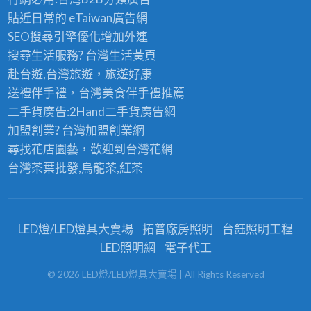
貼近日常的
eTaiwan廣告網
SEO搜尋引擎優化
增加外連
搜尋生活服務? 台灣
生活黃頁
赴台遊,台灣旅遊
，旅遊好康
送禮伴手禮，台灣美食
伴手禮
推薦
二手貨廣告:2Hand
二手貨
廣告網
加盟創業? 台灣
加盟創業
網
尋找花店園藝，歡迎到
台灣花網
台灣茶葉批發
,烏龍茶,紅茶
LED燈/LED燈具大賣場
拓普廠房照明
台鈺照明工程
LED照明網
電子代工
©
2026
LED燈/LED燈具大賣場
| All Rights Reserved