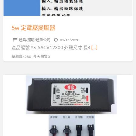
器
5w 定電壓變壓器
燈具/照明/燈飾公司
01/15/2020
產品編號 YS-5ACV12300 外殼尺寸 長4
[…]
總瀏覽4280 , 今天瀏覽0
LED
調
光
變
壓
器
全
機