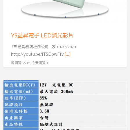
LED
調
光
影
片
YS益昇電子 LED調光影片
燈具/照明/燈飾公司
01/16/2020
http://youtu.be/iTSDpwFfv
[…]
總瀏覽8601 , 今天瀏覽0
5w
定
電
壓
變
壓