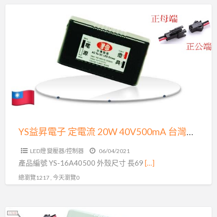
製
YS
造
益
生
昇
產
電
LED
子
變
定
壓
電
器
流
原
20W
廠
40V500mA
YS益昇電子 定電流 20W 40V500mA 台灣製造生產 LED變壓器原廠出貨 品質保證 AR111 崁燈通用
出
台
貨
LED燈 變壓器/控制器
06/04/2021
灣
品
產品編號 YS-16A40500 外殼尺寸 長69
[…]
製
質
總瀏覽1217 , 今天瀏覽0
造
保
生
證
產
YS