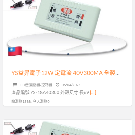
LED
益
變
昇
壓
電
器
子
原
12W
廠
定
出
電
貨
流
品
40V300MA
YS益昇電子12W 定電流 40V300MA 全製程台灣製造生產 原廠出貨 環保照明 品質保證 LED變壓器崁燈專用
質
全
保
LED燈 變壓器/控制器
06/04/2021
製
證
產品編號 YS-18A40300 外殼尺寸 長69
[…]
程
AR111
總瀏覽1388 , 今天瀏覽0
台
崁
灣
燈
製
YS
通
造
益
用