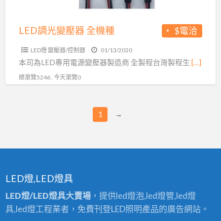
種
LED調光變壓器 全機種
$電洽
LED燈 變壓器/控制器
01/13/2020
本司為LED專用電源變壓器製造商 全製程台灣製程生
[…]
總瀏覽5246 , 今天瀏覽0
1
→
LED燈,LED燈具
LED燈/LED燈具大賣場
，提供led燈泡,led燈管,led燈
具,led燈工程業者，免費刊登LED照明產品的廣告網站。