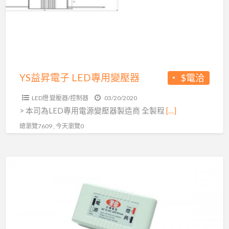
子
LED
專
用
變
壓
YS益昇電子 LED專用變壓器
$電洽
器
LED燈 變壓器/控制器
03/20/2020
> 本司為LED專用電源變壓器製造商 全製程
[…]
總瀏覽7609 , 今天瀏覽0
YS
益
昇
電
子