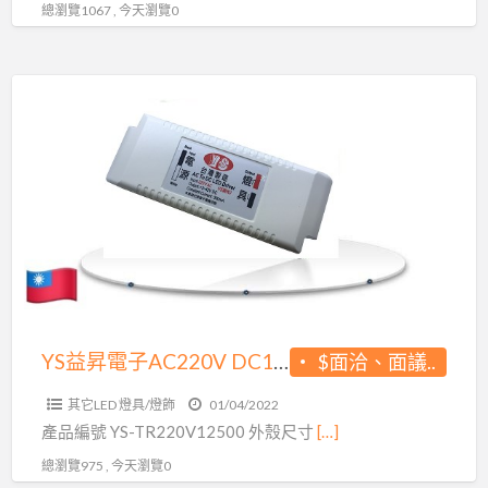
找
總瀏覽1067 , 今天瀏覽0
商
我
台
就
灣
YS
對!
製
益
造
昇
電
子
AC220V
DC12V500MA
6W
調
光
YS益昇電子AC220V DC12V500MA 6W調光變壓器 台灣製造生產 LED變壓器原廠出貨 品質保證
$面洽、面議..
變
其它LED 燈具/燈飾
01/04/2022
壓
產品編號 YS-TR220V12500 外殼尺寸
[…]
器
總瀏覽975 , 今天瀏覽0
台