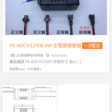
定
器
LED
電
崁
變
壓
燈
壓
變
專
器
壓
用
原
器
廠
YS-6DCV12500 6W 定電壓變壓器
$電洽
出
貨
LED燈 變壓器/控制器
03/20/2020
通
產品編號 YS-6DCV12500 外殼尺寸 長6
[…]
用
總瀏覽4407 , 今天瀏覽1
AR111
崁
YS
燈
益
昇
電