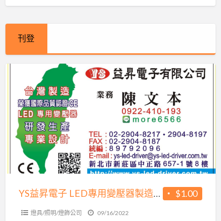
刊登
YS
益
昇
電
子
LED
專
用
變
壓
YS益昇電子 LED專用變壓器製造商 台灣製造 想找台灣製造的產品嗎? 找我就對!
$1.00
器
燈具/照明/燈飾公司
09/16/2022
製