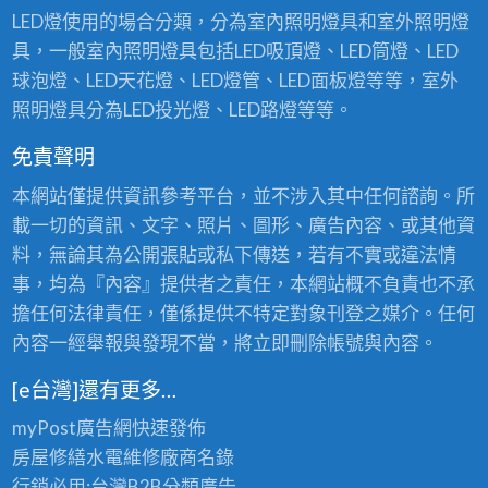
LED燈使用的場合分類，分為室內照明燈具和室外照明燈
具，一般室內照明燈具包括LED吸頂燈、LED筒燈、LED
球泡燈、LED天花燈、LED燈管、LED面板燈等等，室外
照明燈具分為LED投光燈、LED路燈等等。
免責聲明
本網站僅提供資訊參考平台，並不涉入其中任何諮詢。所
載一切的資訊、文字、照片、圖形、廣告內容、或其他資
料，無論其為公開張貼或私下傳送，若有不實或違法情
事，均為『內容』提供者之責任，本網站概不負責也不承
擔任何法律責任，僅係提供不特定對象刊登之媒介。任何
內容一經舉報與發現不當，將立即刪除帳號與內容。
[e台灣]還有更多…
myPost廣告網
快速發佈
房屋修繕
水電維修廠商名錄
行銷必用:台灣B2B
分類廣告