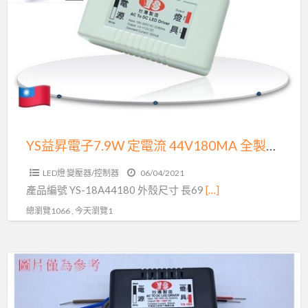
生
昇
產
電
原
子
廠
7.9W
出
定
貨
電
環
流
保
44V180MA
YS益昇電子7.9W 定電流 44V180MA 全製程台灣製造生產LED變壓器 原廠出貨 通用AR111 崁燈
照
全
明
LED燈 變壓器/控制器
06/04/2021
製
品
產品編號 YS-18A44180 外殼尺寸 長69
[…]
程
質
總瀏覽1066 , 今天瀏覽1
台
保
灣
證
製
YS-
LED
造
6DCV12500
變
生
6W
壓
產