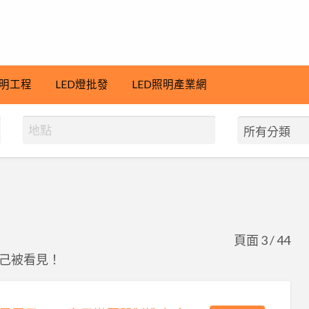
明工程
LED燈批發
LED照明產業網
頁面 3 / 44
己被看見！