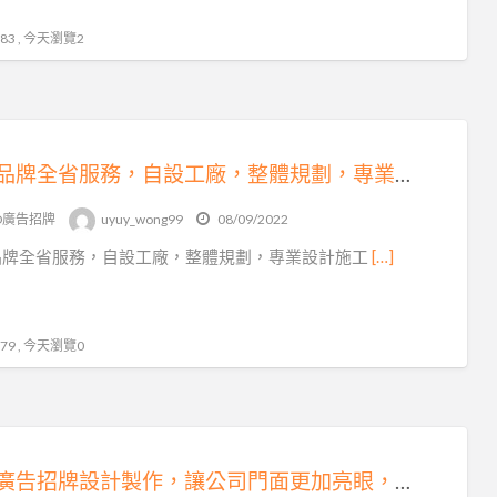
3 , 今天瀏覽2
連鎖品牌全省服務，自設工廠，整體規劃，專業設計施工，無接縫防颱招牌、金屬招牌、LED廣告工程
ED廣告招牌
uyuy_wong99
08/09/2022
品牌全省服務，自設工廠，整體規劃，專業設計施工
[…]
9 , 今天瀏覽0
專業廣告招牌設計製作，讓公司門面更加亮眼，為您創造商機!廣告招牌，招牌，LED招牌，專業師傅為您服務施工品質優良值得你的信賴。經驗足夠值得信任。