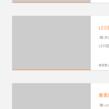
想
超
找
高
台
解
LED
灣
析
招
製
度，
牌
造
室
經
其
的
內
驗，
LED
產
大
提
品
圖
供
嗎?
輸
LED
總瀏覽12
找
出、
招
我
窗
牌、
就
貼
招
專
對!
廣
牌
業
告，
設
廣
工
計、
告
L
廠