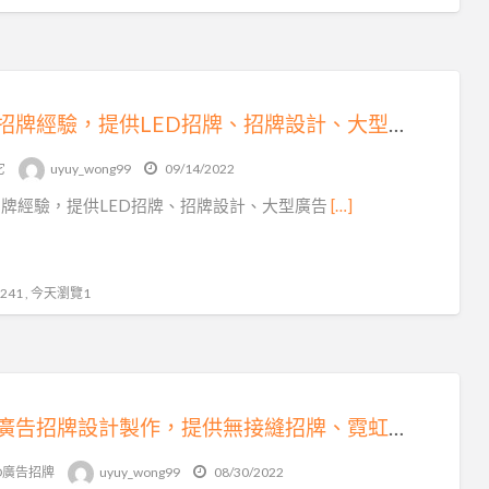
LED招牌經驗，提供LED招牌、招牌設計、大型廣告工程、霓虹招牌、帆布廣告，擁有最專業的招牌設計團隊及一流視覺設計。
它
uyuy_wong99
09/14/2022
招牌經驗，提供LED招牌、招牌設計、大型廣告
[…]
41 , 今天瀏覽1
專業廣告招牌設計製作，提供無接縫招牌、霓虹招牌、壓克力燈箱、LED等設計製作安裝。品質卓越，完善售後服務，價格公道。 各式廣告招牌，製作設計，免費估價
ED廣告招牌
uyuy_wong99
08/30/2022