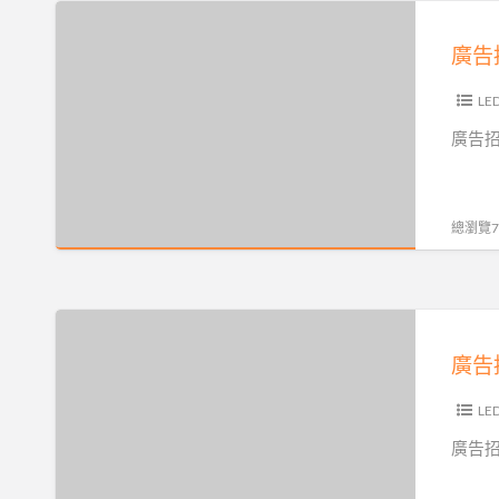
牌
證，
廣
專
壓
店，
堅
告
業
克
40
持
招
的
力
餘
只
牌
L
招
燈
年
為
設
牌
廣告招
箱、
專
給
計
設
LED
業
您
推
計
等
招
安
薦
團
總瀏覽72
設
牌
全
廠
隊
計
製
有
商
及
製
作.LED
保
材
一
廣
作
招
障
質
流
告
安
牌
的
眾
視
招
裝。
經
品
多、
覺
牌
L
品
驗，
質，
款
設
設
質
廣告招
提
歡
式
計。
計
卓
供
迎
齊