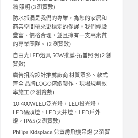
牆 照明
(3 瀏覽數)
防水抓漏是我們的專業，為您的家居和
商業空間帶來更穩定的保護。我們經驗
豐富、價格合理，並且擁有一支高素質
的專業團隊。
(2 瀏覽數)
自由光LED燈具 50W推薦-拓普照明
(2 瀏
覽數)
廣告招牌設計推薦廠商 材質眾多、款式
齊全 品牌LOGO精緻製作、現場規劃效
率施工
(2 瀏覽數)
10-400WLED泛光燈，LED投光燈，
LED碼頭燈，LED天井燈，LED戶外
燈，IP65
(2 瀏覽數)
Philips Kidsplace 兒童房飛機吊燈
(2 瀏覽