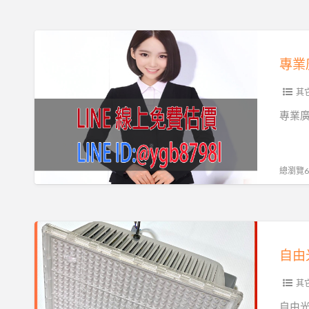
金
為
作，
屬
您
讓
專
招
創
公
業
牌、
造
司
廣
LED
商
門
告
其
廣
機!
面
招
告
專業
廣
更
牌
工
告
加
設
程
招
亮
計
總瀏覽67
牌，
眼，
製
招
為
作，
牌，
您
讓
自
LED
創
公
由
招
自由
造
司
光
牌，
商
門
LED
其它
專
機!
面
燈
業
自由光