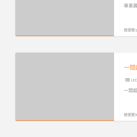
大
招
專業
直
型
牌
營
廣
設
挑
告
計
總瀏覽10
戰
工
製
全
程、
作，
省
霓
提
一
最
虹
供
間
低
招
無
超
價、
牌、
接
強
L
價
帆
縫
設
格
一間超
布
招
計
實
廣
牌、
能
惠
告，
霓
力
品
總瀏覽93
擁
虹
的
質
有
招
招
保
最
牌、