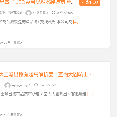
YS益昇電子 LED專用變壓器製造商 台灣製造 想找台灣製造的產品嗎? 找我就對!
$1.00
具/照明/燈飾公司
YS益昇電子
09/16/2022
 想找台灣製造的產品嗎? 找我就對 本公司為
[…]
40 , 今天瀏覽0
專業大圖輸出擁有超高解析度，室內大圖輸出、窗貼廣告，工廠直營挑戰全省最低價、價格實惠品質保證，堅持只為給您安全有保障的品質，歡迎大家來電訂購
它
uyuy_wong99
09/16/2022
大圖輸出擁有超高解析度，室內大圖輸出、窗貼廣告
[…]
44 , 今天瀏覽0