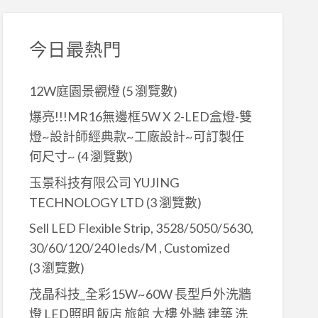
今日最熱門
12W庭園景觀燈
(5 瀏覽數)
爆亮!!!MR16無邊框5W X 2-LED盒燈-雙
燈~設計師經典款~工廠設計~可訂製任
何尺寸~
(4 瀏覽數)
玉景科技有限公司 YUJING
TECHNOLOGY LTD
(3 瀏覽數)
Sell LED Flexible Strip, 3528/5050/5630,
30/60/120/240 leds/M , Customized
(3 瀏覽數)
茂晶科技_全彩15W~60W 長型戶外洗牆
燈 LED照明 飯店 旅館 大樓 外牆 建築 洗