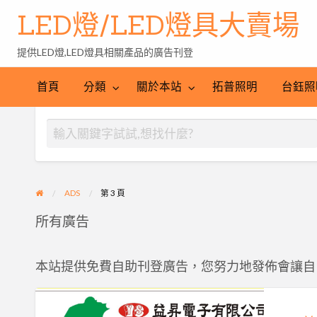
LED燈/LED燈具大賣場
提供LED燈,LED燈具相關產品的廣告刊登
台
LED
鈺
LED
照
首頁
分類
關於本站
拓普照明
台鈺照
照
燈
明
明
批
產
工
發
業
程
網
ADS
第 3 頁
所有廣告
本站提供免費自助刊登廣告，您努力地發佈會讓自
YS
益