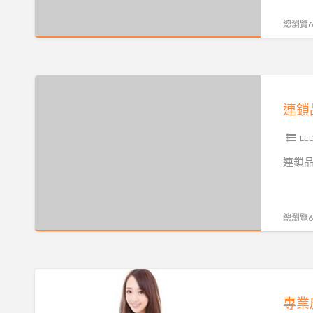
推
越，
LED
大
全
薦
完
總瀏覽68
招
家
品
廠
善
牌、
來
牌
商
售
招
電
LOGO
材
後
連
牌
訂
精
質
服
鎖
設
購
緻
眾
務，
品
計、
製
多、
價
牌
L
大
作、
款
格
全
型
連鎖
現
式
公
省
廣
場
齊
道。
服
告
規
全
各
務，
工
總瀏覽67
劃
品
式
自
程、
效
牌
廣
設
霓
率
LOGO
告
工
虹
專
施
精
招
廠，
招
業
工
緻
牌，
整