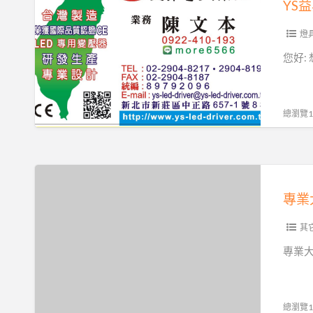
昇
電
燈
子
您好:
LED
專
用
總瀏覽15
變
壓
器
專
製
業
造
大
商
圖
其
台
輸
專業
灣
出
製
擁
造
有
總瀏覽12