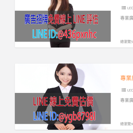
牌、
廣
製
製
體
帆
告
L
作、
作
規
布
招
專業
現
設
劃，
廣
牌
場
計，
專
告、
設
規
免
業
金
計
總瀏覽57
劃
費
設
屬
製
效
估
計
立
作，
率
價
施
體
讓
專
施
工，
字
公
業
工
無
招
司
廣
接
牌
門
告
LE
縫
製
面
招
專業
防
作
更
牌
颱
等
加
設
招
亮
計
總瀏覽93
牌、
眼，
製