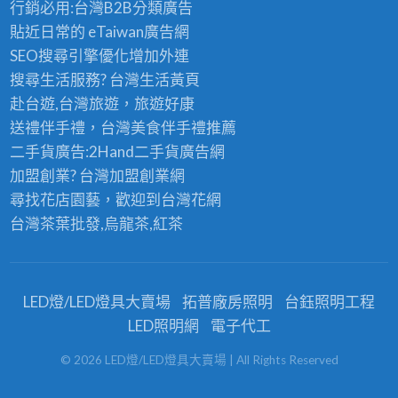
行銷必用:台灣B2B
分類廣告
貼近日常的
eTaiwan廣告網
SEO搜尋引擎優化
增加外連
搜尋生活服務? 台灣
生活黃頁
赴台遊,台灣旅遊
，旅遊好康
送禮伴手禮，台灣美食
伴手禮
推薦
二手貨廣告:2Hand
二手貨
廣告網
加盟創業? 台灣
加盟創業
網
尋找花店園藝，歡迎到
台灣花網
台灣茶葉批發
,烏龍茶,紅茶
LED燈/LED燈具大賣場
拓普廠房照明
台鈺照明工程
LED照明網
電子代工
©
2026
LED燈/LED燈具大賣場
| All Rights Reserved