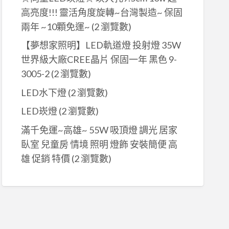
高亮度!!! 靈活角度旋轉~台灣製造~ 保固
兩年 ~10顆免運~
(2 瀏覽數)
【夢想家照明】LED軌道燈 投射燈 35W
世界級大廠CREE晶片 保固一年 黑色 9-
3005-2
(2 瀏覽數)
LED水下燈
(2 瀏覽數)
LED崁燈
(2 瀏覽數)
滿千免運~高雄~ 55W 吸頂燈 調光 居家
臥室 兒童房 情境 照明 燈飾 安裝簡便 高
雄 促銷 特價
(2 瀏覽數)