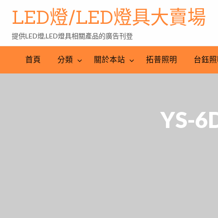
LED燈/LED燈具大賣場
提供LED燈,LED燈具相關產品的廣告刊登
台
LED
鈺
LED
照
首頁
分類
關於本站
拓普照明
台鈺照
照
燈
明
明
批
產
工
發
業
程
網
YS-