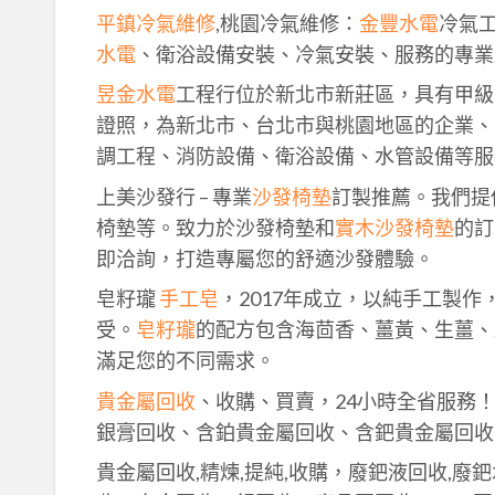
平鎮冷氣維修
,桃園冷氣維修：
金豐水電
冷氣
水電
、衛浴設備安裝、冷氣安裝、服務的專業
昱金水電
工程行位於新北市新莊區，具有甲級
證照，為新北市、台北市與桃園地區的企業、
調工程、消防設備、衛浴設備、水管設備等服
上美沙發行 – 專業
沙發椅墊
訂製推薦。我們提
椅墊等。致力於沙發椅墊和
實木沙發椅墊
的訂
即洽詢，打造專屬您的舒適沙發體驗。
皂籽瓏
手工皂
，2017年成立，以純手工製
受。
皂籽瓏
的配方包含海茴香、薑黃、生薑、
滿足您的不同需求。
貴金屬回收
、收購、買賣，24小時全省服務
銀膏回收、含鉑貴金屬回收、含鈀貴金屬回收
貴金屬回收,精煉,提純,收購，廢鈀液回收,廢