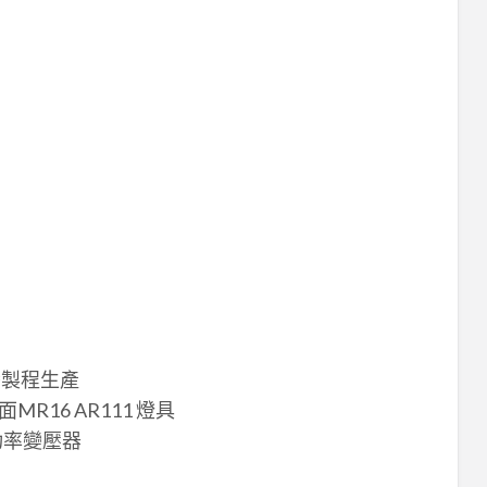
灣製程生產
16 AR111 燈具
功率變壓器