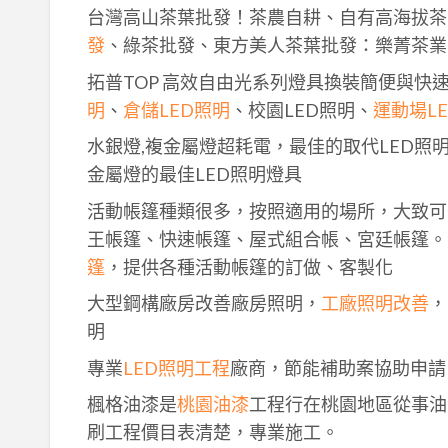
台灣高山茶葉批發！茶農自耕、自有高海拔茶
發
、綠茶批發、東方美人茶葉批發：樂菁茶業
拓普TOP 高效自由光系列燈具換裝簡便與快
明
、
倉儲LED照明
、校園LED照明、
運動場L
水銀燈,複金屬燈超耗電，最佳的取代LED照
金屬燈的最佳LED照明燈具
活動帳篷種類很多，按照適用的場所，大致可
王帳篷、快速帳篷、屋式組合帳、宮廷帳篷。
篷
，提供各種活動帳篷的訂做、客製化
大型鋼構廠房改善廠房照明，
工廠照明改善
，
明
專業
LED照明工程
廠商，節能補助案協助申請
楓格油漆是
桃園油漆
工程行在桃園地區從事油
刷工程價目表清楚，專業施工。