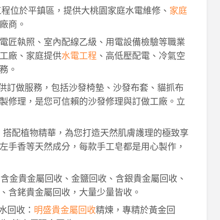
工程位於平鎮區，提供大桃園家庭水電維修、
家庭
廠商。
電匠執照、室內配線乙級、用電設備檢驗等職業
工廠、家庭提供
水電工程
、高低壓配電、冷氣空
務。
供訂做服務，包括沙發椅墊、沙發布套、貓抓布
製修理，是您可信賴的沙發修理與訂做工廠。立
作，搭配植物精華，為您打造天然肌膚護理的極致享
左手香等天然成分，每款手工皂都是用心製作，
！含金貴金屬回收、金鹽回收、含銀貴金屬回收、
、含銠貴金屬回收，大量少量皆收。
鈀水回收：
明盛貴金屬回收
精煉，專精於黃金回