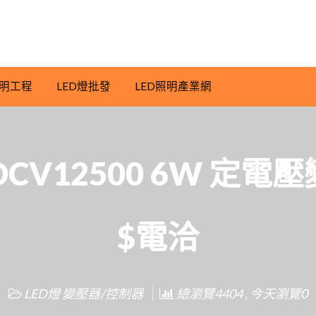
明工程
LED燈批發
LED照明產業網
6DCV12500 6W 定電
$電洽
LED燈 變壓器/控制器
總瀏覽4404 , 今天瀏覽0