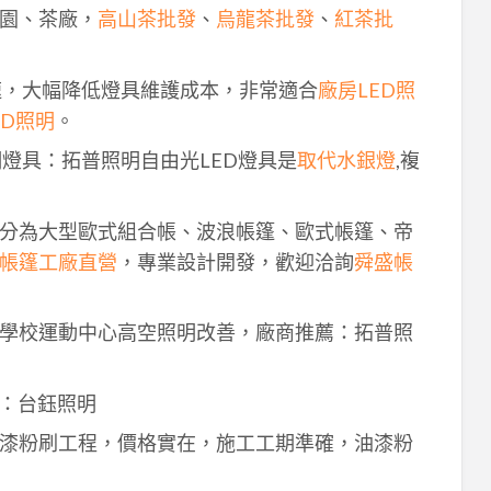
園、茶廠，
高山茶批發
、
烏龍茶批發
、
紅茶批
速，大幅降低燈具維護成本，非常適合
廠房LED照
ED照明
。
明燈具：拓普照明自由光LED燈具是
取代水銀燈
,複
分為大型歐式組合帳、波浪帳篷、歐式帳篷、帝
帳篷工廠直營
，專業設計開發，歡迎洽詢
舜盛帳
學校運動中心高空照明改善，廠商推薦：拓普照
：台鈺照明
漆粉刷工程，價格實在，施工工期準確，油漆粉