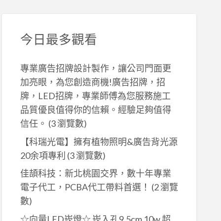
今日最多觀看
專業廣告招牌設計製作，讓公司門面更
加亮眼，為您創造商機!廣告招牌，招
牌，LED招牌，專業師傅為您服務施工
品質優良值得你的信賴。經驗足夠值得
信任。
(3 瀏覽數)
【科瑞光電】擁有植物照明&廣告背光源
20余項專利
(3 瀏覽數)
佳頡科技：新北桃園交界，數十年專業
電子代工，PCBA代工帶料首選！
(2 瀏覽
數)
☆向量LED崁燈☆ 崁入孔9.5cm 10w 超