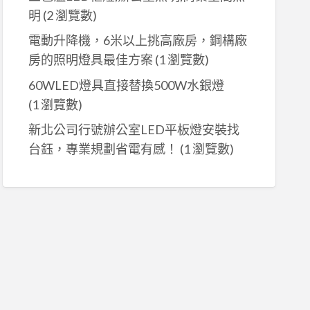
明
(2 瀏覽數)
電動升降機，6米以上挑高廠房，鋼構廠
房的照明燈具最佳方案
(1 瀏覽數)
60WLED燈具直接替換500W水銀燈
(1 瀏覽數)
新北公司行號辦公室LED平板燈安裝找
台鈺，專業規劃省電有感！
(1 瀏覽數)