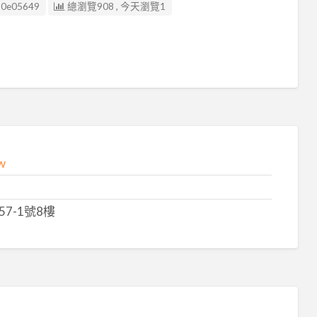
30e05649
總瀏覽908 , 今天瀏覽1
w
7-1號8樓