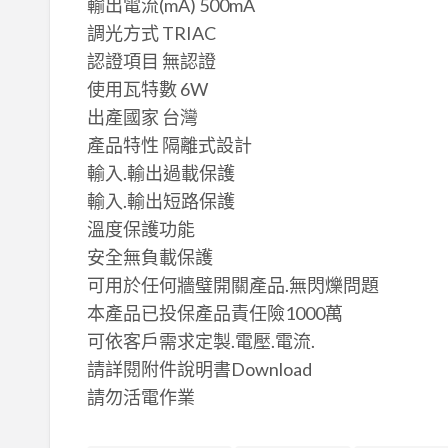
輸出電流(mA) 500mA
調光方式 TRIAC
認證項目 無認證
使用瓦特數 6W
出產國家 台灣
產品特性 隔離式設計
輸入.輸出過載保護
輸入.輸出短路保護
溫度保護功能
安全無負載保護
可用於任何牆璧開關產品.無閃爍問題
本產品已投保產品責任險1000萬
可依客戶需求定製.電壓.電流.
請詳閱附件說明書Download
請勿活電作業