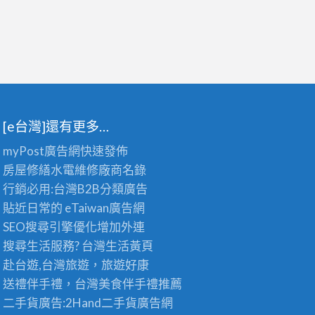
[e台灣]還有更多…
myPost廣告網
快速發佈
房屋修繕
水電維修廠商名錄
行銷必用:台灣B2B
分類廣告
貼近日常的
eTaiwan廣告網
SEO搜尋引擎優化
增加外連
搜尋生活服務? 台灣
生活黃頁
赴台遊,台灣旅遊
，旅遊好康
送禮伴手禮，台灣美食
伴手禮
推薦
二手貨廣告:2Hand
二手貨
廣告網