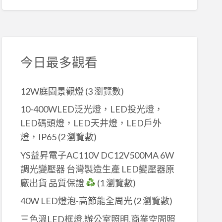
今日最多觀看
12W庭園景觀燈
(3 瀏覽數)
10-400WLED泛光燈，LED投光燈，
LED碼頭燈，LED天井燈，LED戶外
燈，IP65
(2 瀏覽數)
YS益昇電子AC110V DC12V500MA 6W
調光變壓器 台灣製造生產 LED變壓器原
廠出貨 品質保證
(1 瀏覽數)
40W LED燈泡-高節能全周光
(2 瀏覽數)
三色溫LED框燈,辦公室照明,商業空間照