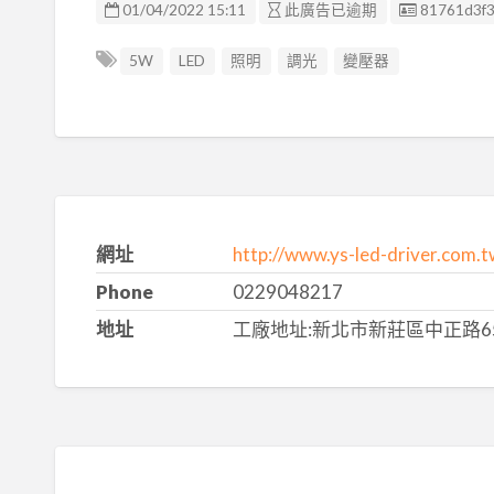
廣告编號
01/04/2022 15:11
此廣告已逾期
81761d3f
5W
LED
照明
調光
變壓器
網址
http://www.ys-led-driver.com.t
Phone
0229048217
地址
工廠地址:新北市新莊區中正路65