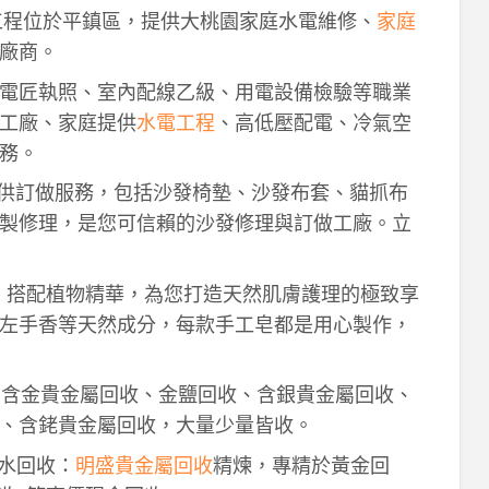
工程位於平鎮區，提供大桃園家庭水電維修、
家庭
廠商。
電匠執照、室內配線乙級、用電設備檢驗等職業
工廠、家庭提供
水電工程
、高低壓配電、冷氣空
務。
供訂做服務，包括沙發椅墊、沙發布套、貓抓布
製修理，是您可信賴的沙發修理與訂做工廠。立
作，搭配植物精華，為您打造天然肌膚護理的極致享
左手香等天然成分，每款手工皂都是用心製作，
！含金貴金屬回收、金鹽回收、含銀貴金屬回收、
、含銠貴金屬回收，大量少量皆收。
鈀水回收：
明盛貴金屬回收
精煉，專精於黃金回