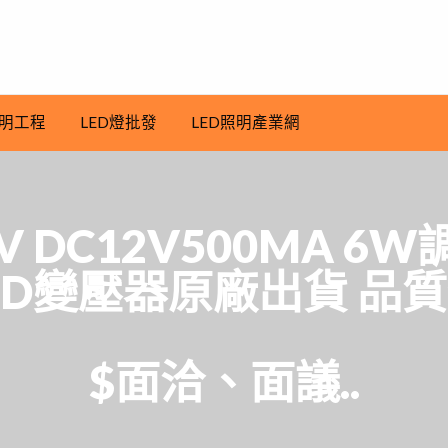
明工程
LED燈批發
LED照明產業網
V DC12V500MA 
LED變壓器原廠出貨 品
$面洽、面議..