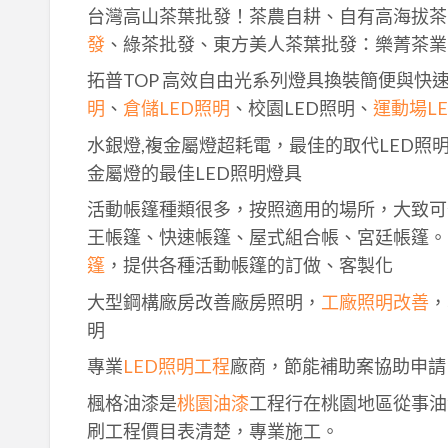
台灣高山茶葉批發！茶農自耕、自有高海拔茶
發
、綠茶批發、東方美人茶葉批發：樂菁茶業
拓普TOP 高效自由光系列燈具換裝簡便與快
明
、
倉儲LED照明
、校園LED照明、
運動場L
水銀燈,複金屬燈超耗電，最佳的取代LED照
金屬燈的最佳LED照明燈具
活動帳篷種類很多，按照適用的場所，大致可
王帳篷、快速帳篷、屋式組合帳、宮廷帳篷。
篷
，提供各種活動帳篷的訂做、客製化
大型鋼構廠房改善廠房照明，
工廠照明改善
，
明
專業
LED照明工程
廠商，節能補助案協助申請
楓格油漆是
桃園油漆
工程行在桃園地區從事油
刷工程價目表清楚，專業施工。