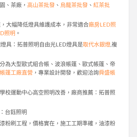
園、茶廠，
高山茶批發
、
烏龍茶批發
、
紅茶批
速，大幅降低燈具維護成本，非常適合
廠房LED照
ED照明
。
明燈具：拓普照明自由光LED燈具是
取代水銀燈
,複
分為大型歐式組合帳、波浪帳篷、歐式帳篷、帝
帳篷工廠直營
，專業設計開發，歡迎洽詢
舜盛帳
學校運動中心高空照明改善，廠商推薦：拓普照
：台鈺照明
漆粉刷工程，價格實在，施工工期準確，油漆粉