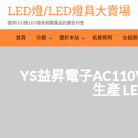
LED燈/LED燈具大賣場
提供LED燈,LED燈具相關產品的廣告刊登
台
LED
鈺
LED
照
首頁
分類
關於本站
拓普照明
台鈺照
照
燈
明
明
批
產
工
發
業
程
網
YS益昇電子AC110
生產 