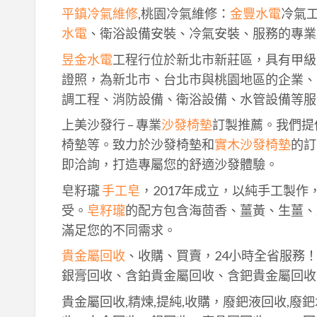
平鎮冷氣維修
,桃園冷氣維修：
金豐水電
冷氣
水電
、衛浴設備安裝、冷氣安裝、服務的專業
昱金水電
工程行位於新北市新莊區，具有甲級
證照，為新北市、台北市與桃園地區的企業、
調工程、消防設備、衛浴設備、水管設備等服
上美沙發行 – 專業
沙發椅墊
訂製推薦。我們提
椅墊等。致力於沙發椅墊和
實木沙發椅墊
的訂
即洽詢，打造專屬您的舒適沙發體驗。
皂籽瓏
手工皂
，2017年成立，以純手工製
受。
皂籽瓏
的配方包含海茴香、薑黃、生薑、
滿足您的不同需求。
貴金屬回收
、收購、買賣，24小時全省服務
銀膏回收、含鉑貴金屬回收、含鈀貴金屬回收
貴金屬回收,精煉,提純,收購，廢鈀液回收,廢