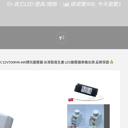
其它LED 燈具/燈飾
總瀏覽908 , 今天瀏覽1
Report
problem
 DC12V500MA 6W調光變壓器 台灣製造生產 LED變壓器原廠出貨 品質保證