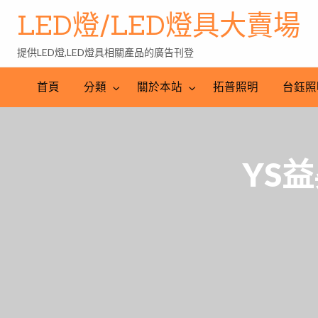
LED燈/LED燈具大賣場
提供LED燈,LED燈具相關產品的廣告刊登
台
LED
鈺
LED
照
首頁
分類
關於本站
拓普照明
台鈺照
照
燈
明
明
批
產
工
發
業
程
網
YS益