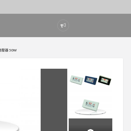
Report
problem
變壓器 50W