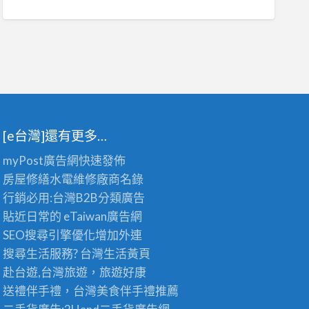
[e台灣]還有更多…
myPost廣告網
快速發佈
房屋修繕
水電維修廠商名錄
行銷必用:台灣B2B
分類廣告
貼近日常的
eTaiwan廣告網
SEO搜尋引擎優化
增加外連
搜尋生活服務? 台灣
生活黃頁
赴台遊,台灣旅遊
，旅遊好康
送禮伴手禮，台灣美食
伴手禮
推薦