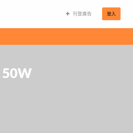
刊登廣告
登入
 50W