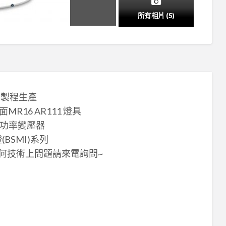
所有相片 (5)
灣製程生產
16 AR111 燈具
功率變壓器
BSMI)系列
何技術上問題請來電詢問~