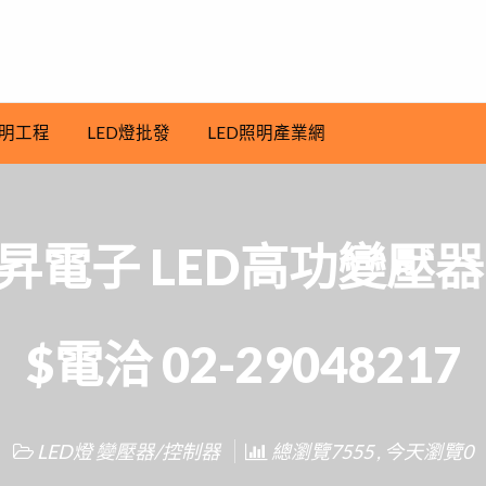
明工程
LED燈批發
LED照明產業網
昇電子 LED高功變壓器
$電洽 02-29048217
LED燈 變壓器/控制器
總瀏覽7555 , 今天瀏覽0