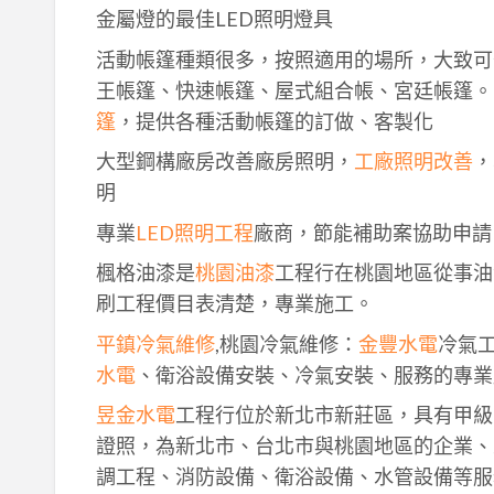
金屬燈的最佳LED照明燈具
活動帳篷種類很多，按照適用的場所，大致可
王帳篷、快速帳篷、屋式組合帳、宮廷帳篷。
篷
，提供各種活動帳篷的訂做、客製化
大型鋼構廠房改善廠房照明，
工廠照明改善
，
明
專業
LED照明工程
廠商，節能補助案協助申請
楓格油漆是
桃園油漆
工程行在桃園地區從事油
刷工程價目表清楚，專業施工。
平鎮冷氣維修
,桃園冷氣維修：
金豐水電
冷氣
水電
、衛浴設備安裝、冷氣安裝、服務的專業
昱金水電
工程行位於新北市新莊區，具有甲級
證照，為新北市、台北市與桃園地區的企業、
調工程、消防設備、衛浴設備、水管設備等服