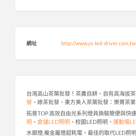
網址
http://www.ys-led-driver.com.tw
台灣高山茶葉批發！茶農自耕、自有高海拔茶
發
、綠茶批發、東方美人茶葉批發：樂菁茶業
拓普TOP 高效自由光系列燈具換裝簡便與快
明
、
倉儲LED照明
、校園LED照明、
運動場L
水銀燈,複金屬燈超耗電，最佳的取代LED照