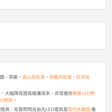
園、茶廠，
高山茶批發
、
烏龍茶批發
、
紅茶批
速，大幅降低燈具維護成本，非常適合
廠房LED照
ED照明
。
明燈具：拓普照明自由光LED燈具是
取代水銀燈
,複