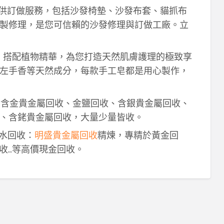
供訂做服務，包括沙發椅墊、沙發布套、貓抓布
製修理，是您可信賴的沙發修理與訂做工廠。立
作，搭配植物精華，為您打造天然肌膚護理的極致享
左手香等天然成分，每款手工皂都是用心製作，
！含金貴金屬回收、金鹽回收、含銀貴金屬回收、
、含銠貴金屬回收，大量少量皆收。
鈀水回收：
明盛貴金屬回收
精煉，專精於黃金回
收..等高價現金回收。