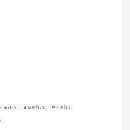
788eebf5
總瀏覽7555 , 今天瀏覽0
.