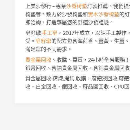
上美沙發行 – 專業
沙發椅墊
訂製推薦。我們提
椅墊等。致力於沙發椅墊和
實木沙發椅墊
的訂
即洽詢，打造專屬您的舒適沙發體驗。
皂籽瓏
手工皂
，2017年成立，以純手工製
受。
皂籽瓏
的配方包含海茴香、薑黃、生薑、
滿足您的不同需求。
貴金屬回收
、收購、買賣，24小時全省服務
銀膏回收、含鉑貴金屬回收、含鈀貴金屬回收
貴金屬回收,精煉,提純,收購，廢鈀液回收,廢
收、白金回收、銀回收、廢晶圓回收、CPU回