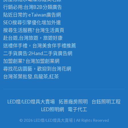
行銷必用:台灣B2B
分類廣告
貼近日常的
eTaiwan廣告網
SEO搜尋引擎優化
增加外連
搜尋生活服務? 台灣
生活黃頁
赴台遊,台灣旅遊
，旅遊好康
送禮伴手禮，台灣美食
伴手禮
推薦
二手貨廣告:2Hand
二手貨
廣告網
加盟創業? 台灣
加盟創業
網
尋找花店園藝，歡迎到
台灣花網
台灣茶葉批發
,烏龍茶,紅茶
LED燈/LED燈具大賣場
拓普廠房照明
台鈺照明工程
LED照明網
電子代工
©
2026
LED燈/LED燈具大賣場
| All Rights Reserved