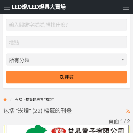
LED燈/LED燈具大賣場
搜尋
有以下標簽的廣告 "崁燈"
包括 "崁燈" (22) 標籤的刊登
R
F
頁面 1 / 2
f
YS