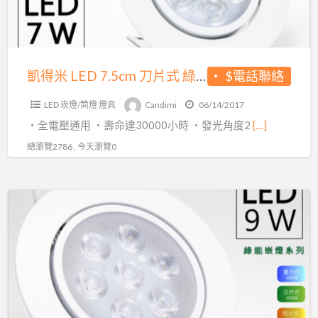
片
式
綠
能
凱得米 LED 7.5cm 刀片式 綠能崁燈 7w
$電話聯絡
崁
LED 崁燈/筒燈 燈具
Candimi
06/14/2017
燈
・全電壓通用 ・壽命達30000小時 ・發光角度2
[…]
7w
總瀏覽2786 , 今天瀏覽0
凱
得
米
LED
9.5cm
刀
片