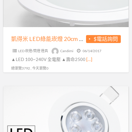
能
崁
燈
20cm
15w/30w
凱得米 LED綠能崁燈 20cm 15w/30w
$電話詢問
LED 崁燈/筒燈 燈具
Candimi
06/14/2017
▲LED 100~240V 全電壓 ▲壽命2500
[…]
總瀏覽3792 , 今天瀏覽0
凱
得
米
LED
7.5cm
刀