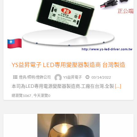
昇
想
電
找
子
台
LED
灣
專
製
用
造
變
的
壓
YS益昇電子 LED專用變壓器製造商 台灣製造
產
器
品
燈具/照明/燈飾公司
YS益昇電子
03/14/2022
製
嗎?
本司為LED專用電源變壓器製造商.工廠在台灣.全製
[…]
造
找
商
總瀏覽1067 , 今天瀏覽0
我
台
就
灣
對!
極
製
力
造
推