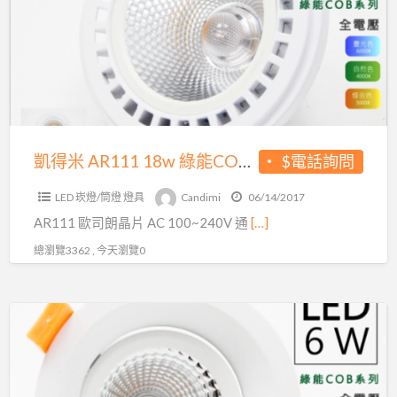
客
AR111
估
18w
價
綠
安
能
裝
COB
哦！
OSARAM
晶
凱得米 AR111 18w 綠能COB OSARAM晶片
$電話詢問
片
LED 崁燈/筒燈 燈具
Candimi
06/14/2017
AR111 歐司朗晶片 AC 100~240V 通
[…]
總瀏覽3362 , 今天瀏覽0
凱
得
米
750mm