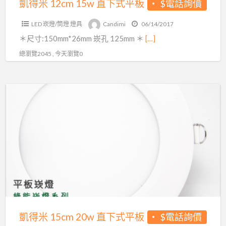
凱得米 12cm 15w 直下式平板
$電話詢價
LED 崁燈/筒燈 燈具
Candimi
06/14/2017
＊尺寸:150mm*26mm 崁孔 125mm ＊
[…]
總瀏覽2045 , 今天瀏覽0
凱
得
米
15cm
20w
直
下
式
平
板
凱得米 15cm 20w 直下式平板
$電話詢價