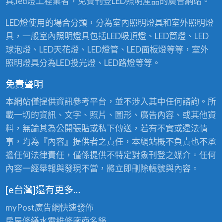
具,led燈工程業者，免費刊登LED照明產品的廣告網站。
LED燈使用的場合分類，分為室內照明燈具和室外照明燈
具，一般室內照明燈具包括LED吸頂燈、LED筒燈、LED
球泡燈、LED天花燈、LED燈管、LED面板燈等等，室外
照明燈具分為LED投光燈、LED路燈等等。
免責聲明
本網站僅提供資訊參考平台，並不涉入其中任何諮詢。所
載一切的資訊、文字、照片、圖形、廣告內容、或其他資
料，無論其為公開張貼或私下傳送，若有不實或違法情
事，均為『內容』提供者之責任，本網站概不負責也不承
擔任何法律責任，僅係提供不特定對象刊登之媒介。任何
內容一經舉報與發現不當，將立即刪除帳號與內容。
[e台灣]還有更多…
myPost廣告網
快速發佈
房屋修繕
水電維修廠商名錄