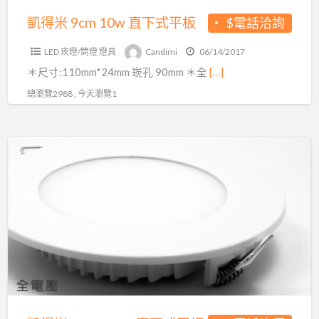
板
凱得米 9cm 10w 直下式平板
$電話洽詢
LED 崁燈/筒燈 燈具
Candimi
06/14/2017
＊尺寸:110mm*24mm 崁孔 90mm ＊全
[…]
總瀏覽2988 , 今天瀏覽1
凱
得
米
12cm
15w
直
下
式
平
板