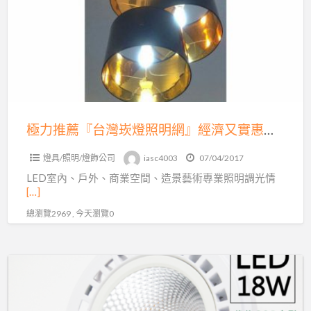
薦
『台
灣
崁
燈
照
明
極力推薦『台灣崁燈照明網』經濟又實惠，還有代客估價安裝哦！
網』
燈具/照明/燈飾公司
iasc4003
07/04/2017
經
LED室內、戶外、商業空間、造景藝術專業照明調光情
濟
[…]
又
總瀏覽2969 , 今天瀏覽0
實
惠，
還
凱
有
得
代
米