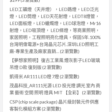
$299
(3 瀏覽數)
LED工礦燈（天井燈），LED路燈，LED泛光
燈，LED筒燈，LED天花射燈，LEDT8燈管，
LED面板燈，LED蠟燭燈，LED球泡燈，Mr16
射燈，LED吸頂燈， LED條燈，等商業照明，
家居照明，工程照明亮化燈具，保固5年.100%
台灣明偉電源+台灣晶元芯片.深圳LED照明工
廠-專業生產及廠家直銷…
(2 瀏覽數)
【夢想家照明】復古工業風 煙灰影子LED玻璃
吊燈 D款 復刻版
(2 瀏覽數)
凱得米 AR111 LED燈 7燈
(2 瀏覽數)
茂晶科技_AR111光源 LED 投光燈 調光 室內 商
業 藝術 空間 照明 燈具 MIT 【全彩】
(2 瀏覽數)
CSP (chip scale package) 晶片級封裝元件供應
客製化模組方案
(2 瀏覽數)