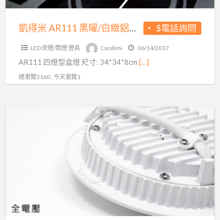
鋁
鑄
凱得米 AR111 黑曜/白緻鋁鑄四燈盒燈 34*34*8cm
$電話詢問
四
LED 崁燈/筒燈 燈具
Candimi
06/14/2017
燈
AR111 四燈型盒燈 尺寸: 34*34*8cm
[…]
盒
燈
總瀏覽3160 , 今天瀏覽1
34*34*8cm
凱
得
米
9cm
10w
直
下
式
平