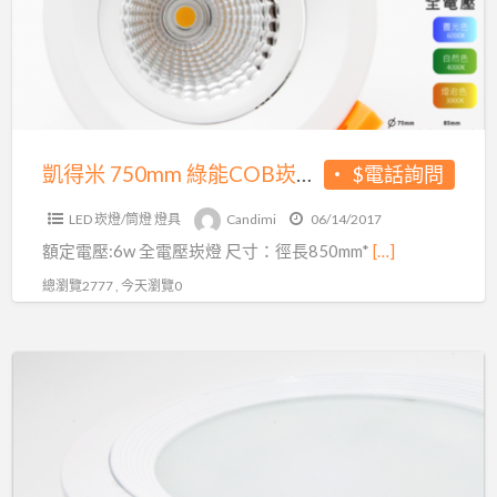
綠
能
COB
崁
燈
OSRAM
凱得米 750mm 綠能COB崁燈 OSRAM晶片
$電話詢問
晶
LED 崁燈/筒燈 燈具
Candimi
06/14/2017
片
額定電壓:6w 全電壓崁燈 尺寸：徑長850mm*
[…]
總瀏覽2777 , 今天瀏覽0
凱
得
米
LED
綠