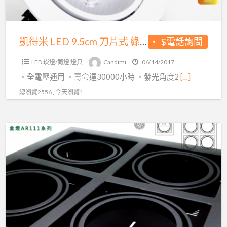
式
綠
能
凱得米 LED 9.5cm 刀片式 綠能崁燈 9w
$電話詢問
崁
LED 崁燈/筒燈 燈具
Candimi
06/14/2017
燈
・全電壓通用 ・壽命達30000小時 ・發光角度2
[…]
9w
總瀏覽2556 , 今天瀏覽1
凱
得
米
AR111
黑
曜/
白
緻