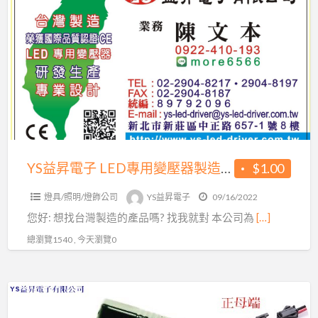
a
益
t
昇
電
子
LED
專
用
變
壓
YS益昇電子 LED專用變壓器製造商 台灣製造 想找台灣製造的產品嗎? 找我就對!
$1.00
器
燈具/照明/燈飾公司
YS益昇電子
09/16/2022
製
您好: 想找台灣製造的產品嗎? 找我就對 本公司為
[…]
造
商
總瀏覽1540 , 今天瀏覽0
台
灣
YS
製
益
造