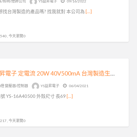
具/照明/燈飾公司
YS益昇電子
09/16/2022
灣
 想找台灣製造的產品嗎? 找我就對 本公司為
[…]
製
造
40 , 今天瀏覽0
YS益昇電子 定電流 20W 40V500mA 台灣製造生產 LED變壓器原廠出貨 品質保證 AR111 崁燈通用
D燈 變壓器/控制器
YS益昇電子
06/04/2021
 YS-16A40500 外殼尺寸 長69
[…]
17 , 今天瀏覽0