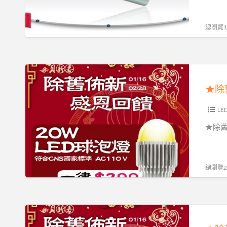
保
造
定
證
生
電
總瀏覽10
AR111
產
流
崁
原
44V180MA
燈
廠
全
★
通
出
製
除
用
貨
程
舊
環
台
佈
LE
保
灣
新
★除舊
照
製
★
明
造
趨
品
生
勢
總瀏覽28
質
產
照
保
LED
明
證
變
20W
★
LED
壓
LED
除