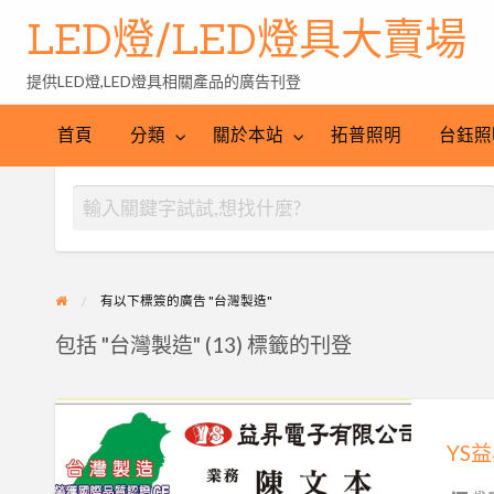
LED燈/LED燈具大賣場
提供LED燈,LED燈具相關產品的廣告刊登
台
LED
鈺
LED
照
首頁
分類
關於本站
拓普照明
台鈺照
照
燈
明
明
批
產
工
發
業
程
網
有以下標簽的廣告 "台灣製造"
包括 "台灣製造" (13) 標籤的刊登
YS
益
昇