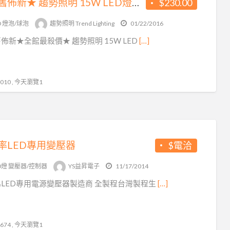
★除舊佈新★ 趨勢照明 15W LED燈泡 一律$230
$230.00
D 燈泡/球泡
趨勢照明 Trend Lighting
01/22/2016
佈新★全館最殺價★ 趨勢照明 15W LED
[…]
10 , 今天瀏覽1
率LED專用變壓器
$電洽
D燈 變壓器/控制器
YS益昇電子
11/17/2014
LED專用電源變壓器製造商 全製程台灣製程生
[…]
74 , 今天瀏覽1