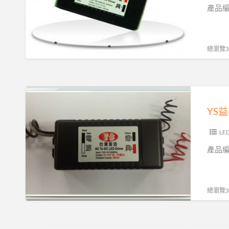
子
產品編號
LED
變
壓
總瀏覽35
器
YS-
24V700mA
YS
益
YS益
昇
電
LE
子
產品編號
YS-
5WTRN110V
調
總瀏覽31
光