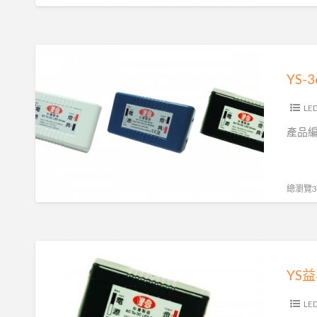
器
YS-
36V350MA
YS-
LED
變
LE
壓
產品編號
器
總瀏覽36
YS
益
YS益
昇
電
LE