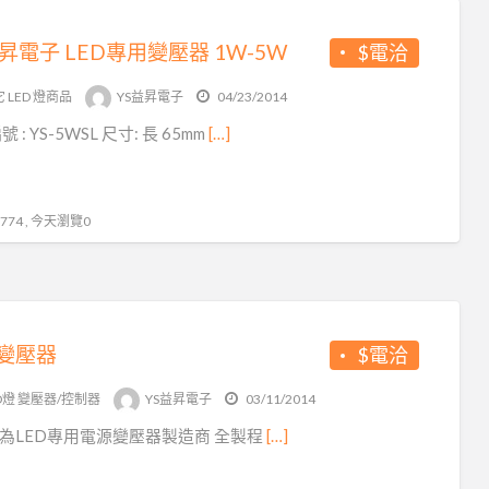
益昇電子 LED專用變壓器 1W-5W
$電洽
 LED 燈商品
YS益昇電子
04/23/2014
 : YS-5WSL 尺寸: 長 65mm
[…]
74 , 今天瀏覽0
D變壓器
$電洽
D燈 變壓器/控制器
YS益昇電子
03/11/2014
司為LED專用電源變壓器製造商 全製程
[…]