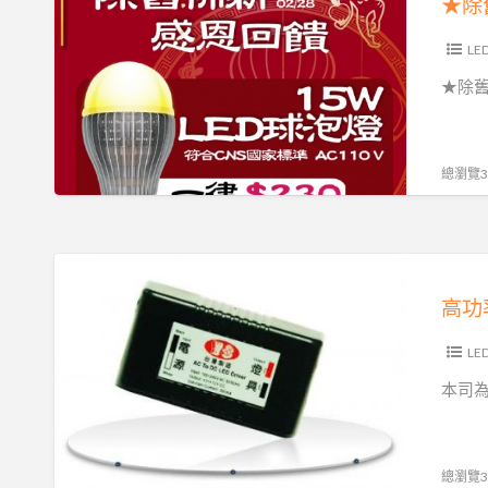
變
器
燈
舊
壓
原
泡
佈
LE
器
廠
一
新
崁
★除舊
出
律
★
燈
貨
$299
趨
專
通
勢
用
總瀏覽30
用
照
AR111
明
崁
15W
高
燈
LED
功
高功
燈
率
泡
LED
LE
一
專
本司為
律
用
$230
變
壓
總瀏覽36