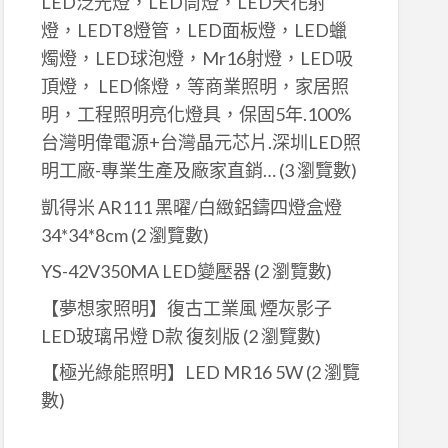
LED泛光燈，LED筒燈，LED天花射
燈，LEDT8燈管，LED面板燈，LED蠟
燭燈，LED球泡燈，Mr16射燈，LED吸
頂燈， LED條燈，等商業照明，家居照
明，工程照明亮化燈具，保固5年.100%
台灣明偉電源+台灣晶元芯片.深圳LED照
明工廠-專業生產及廠家直銷…
(3 瀏覽數)
凱得米 AR111 黑曜/白緻鋁鑄四燈盒燈
34*34*8cm
(2 瀏覽數)
YS-42V350MA LED變壓器
(2 瀏覽數)
【夢想家照明】復古工業風 煙灰影子
LED玻璃吊燈 D款 復刻版
(2 瀏覽數)
【極光綠能照明】LED MR16 5W
(2 瀏覽
數)