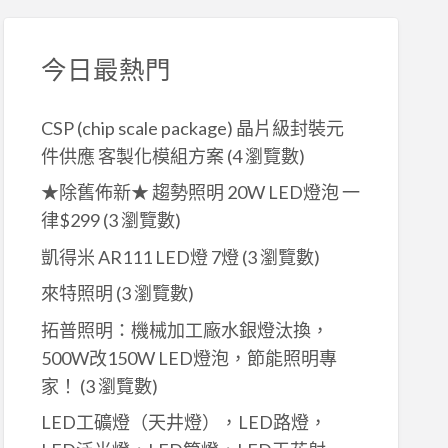
今日最熱門
CSP (chip scale package) 晶片級封裝元
件供應 客製化模組方案
(4 瀏覽數)
★除舊佈新★ 趨勢照明 20W LED燈泡 一
律$299
(3 瀏覽數)
凱得米 AR111 LED燈 7燈
(3 瀏覽數)
來特照明
(3 瀏覽數)
拓普照明：機械加工廠水銀燈汰換，
500W改150W LED燈泡，節能照明專
家！
(3 瀏覽數)
LED工礦燈（天井燈），LED路燈，