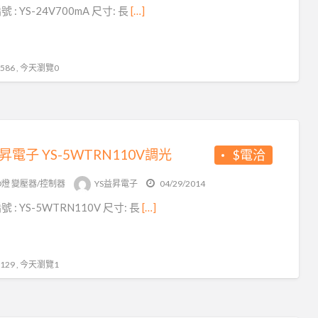
 : YS-24V700mA 尺寸: 長
[…]
86 , 今天瀏覽0
昇電子 YS-5WTRN110V調光
$電洽
D燈 變壓器/控制器
YS益昇電子
04/29/2014
 : YS-5WTRN110V 尺寸: 長
[…]
29 , 今天瀏覽1