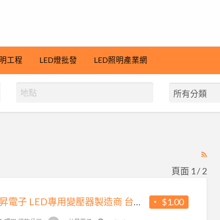
明工程
LED燈批發
LED照明產業網
RS
Fe
頁面 1 / 2
for
ad
YS益昇電子 LED專用變壓器製造商 台灣製造 想找台灣製造的產品嗎? 找我就對!
$1.00
tag
台