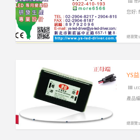
電
燈
子
您好:
LED
專
用
總瀏覽15
變
壓
器
YS
製
益
造
昇
商
電
LE
台
子
產品編號
灣
定
製
電
造
流
總瀏覽12
想
20W
找
40V500mA