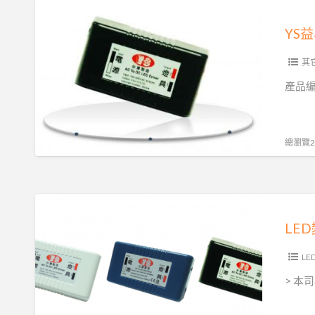
YS
益
YS
昇
電
其它
子
產品編號
LED
專
用
總瀏覽27
變
壓
器
LED
1W-
變
LE
5W
壓
器
LE
> 本