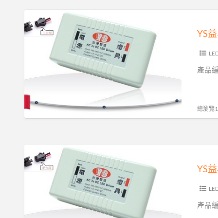
台
台
YS
灣
灣
益
製
製
昇
造
造
電
LE
的
生
子
產品編號
產
產
12W
品
LED
定
嗎?
變
電
總瀏覽13
找
壓
流
我
器
40V300MA
就
原
全
YS
對!
廠
製
益
出
程
昇
貨
台
電
LE
品
灣
子
產品編號
質
製
7.9W