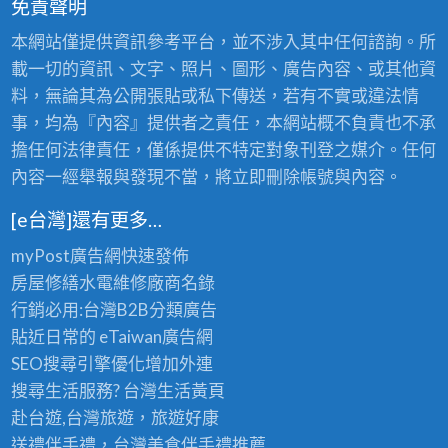
免責聲明
本網站僅提供資訊參考平台，並不涉入其中任何諮詢。所
載一切的資訊、文字、照片、圖形、廣告內容、或其他資
料，無論其為公開張貼或私下傳送，若有不實或違法情
事，均為『內容』提供者之責任，本網站概不負責也不承
擔任何法律責任，僅係提供不特定對象刊登之媒介。任何
內容一經舉報與發現不當，將立即刪除帳號與內容。
[e台灣]還有更多…
myPost廣告網
快速發佈
房屋修繕
水電維修廠商名錄
行銷必用:台灣B2B
分類廣告
貼近日常的
eTaiwan廣告網
SEO搜尋引擎優化
增加外連
搜尋生活服務? 台灣
生活黃頁
赴台遊,台灣旅遊
，旅遊好康
送禮伴手禮，台灣美食
伴手禮
推薦