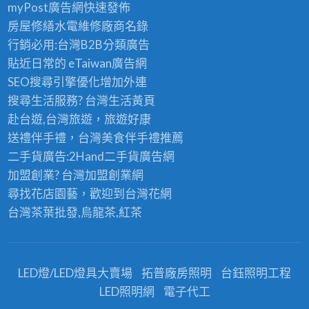
myPost廣告網
快速發佈
房屋修繕
水電維修廠商名錄
行銷必用:台灣B2B
分類廣告
貼近日常的
eTaiwan廣告網
SEO搜尋引擎優化
增加外連
搜尋生活服務? 台灣
生活黃頁
赴台遊,台灣旅遊
，旅遊好康
送禮伴手禮，台灣美食
伴手禮
推薦
二手貨廣告:2Hand
二手貨
廣告網
加盟創業? 台灣
加盟創業
網
尋找花店園藝，歡迎到
台灣花網
台灣茶葉批發
,烏龍茶,紅茶
LED燈/LED燈具大賣場
拓普廠房照明
台鈺照明工程
LED照明網
電子代工