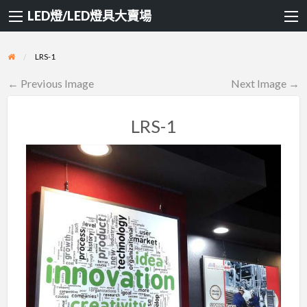
LED燈/LED燈具大賣場
LRS-1
← Previous Image
Next Image →
LRS-1