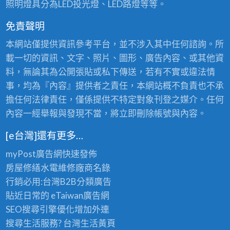
照明燈具分為LED投光燈、LED路燈等等。
免責聲明
本網站僅提供資訊參考平台，並不涉入其中任何諮詢。所
載一切的資訊、文字、照片、圖形、廣告內容、或其他資
料，無論其為公開張貼或私下傳送，若有不實或違法情
事，均為『內容』提供者之責任，本網站概不負責也不承
擔任何法律責任，僅係提供不特定對象刊登之媒介。任何
內容一經舉報與發現不當，將立即刪除帳號與內容。
[e台灣]還有更多…
myPost廣告網
快速發佈
房屋修繕
水電維修廠商名錄
行銷必用:台灣B2B
分類廣告
貼近日常的
eTaiwan廣告網
SEO搜尋引擎優化
增加外連
搜尋生活服務? 台灣
生活黃頁