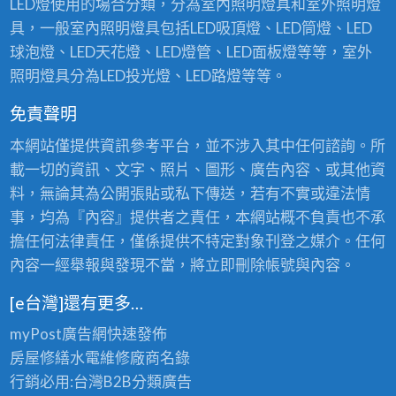
LED燈使用的場合分類，分為室內照明燈具和室外照明燈
具，一般室內照明燈具包括LED吸頂燈、LED筒燈、LED
球泡燈、LED天花燈、LED燈管、LED面板燈等等，室外
照明燈具分為LED投光燈、LED路燈等等。
免責聲明
本網站僅提供資訊參考平台，並不涉入其中任何諮詢。所
載一切的資訊、文字、照片、圖形、廣告內容、或其他資
料，無論其為公開張貼或私下傳送，若有不實或違法情
事，均為『內容』提供者之責任，本網站概不負責也不承
擔任何法律責任，僅係提供不特定對象刊登之媒介。任何
內容一經舉報與發現不當，將立即刪除帳號與內容。
[e台灣]還有更多…
myPost廣告網
快速發佈
房屋修繕
水電維修廠商名錄
行銷必用:台灣B2B
分類廣告