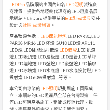
LEDPro
品牌網站由國內知名
LED照明
製造廠
商建置，提供各地經銷代理商的LED燈產品展
示網站。LEDpro 提供專業的
led燈
,
led燈具
安裝
設計與
社區led燈租賃
。
產品種類包括：
LED節能燈泡
,LED PAR30,LED
PAR38,MR16 LED 杯燈,GU10 LED燈,AR111
LED燈,LED節能投射嵌燈,
LED嵌燈
,LED軌道
燈,LED吸頂燈,LED層板燈,LED燈管,LED草坪
燈,LED埋地燈,LED壁燈,LED嵌壁燈,LED輪廓
燈,LED冰塊燈,LED水底燈,LED水底投射燈,LED
投射燈,LED 60W投射燈…等等。
本公司由專業的
LED照明
規劃與施工團隊成
立，本網站的LED燈產品全部在台灣製造，任
何LED照明產品施工、租賃或經銷代理、批
發、零售產品的需求，歡迎與我們聯繫。