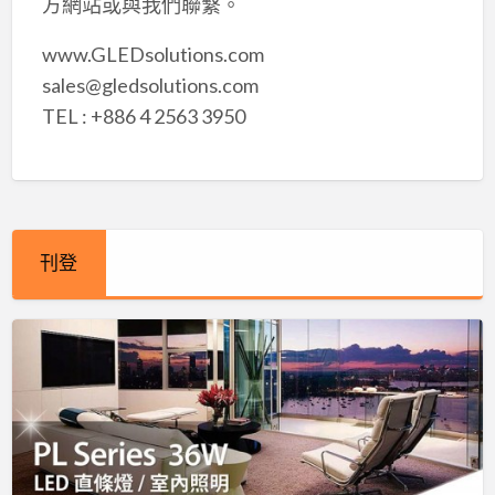
方網站或與我們聯繫。
www.GLEDsolutions.com
sales@gledsolutions.com
TEL : +886 4 2563 3950
刊登
PL
Series
36W
LED
直
條