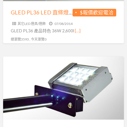
場
燈
GLED PL36 LED 直條燈 停車場燈 室內燈 辦公室燈 36W
$報價歡迎電洽
室
其它LED 燈具/燈飾
07/08/2014
內
GLED PL36 產品特色 36W 2,600l
[…]
燈
總瀏覽3593 , 今天瀏覽0
辦
公
室
GLED
燈
DL25/DL40
36W
LED
投
光
燈
看
板
燈