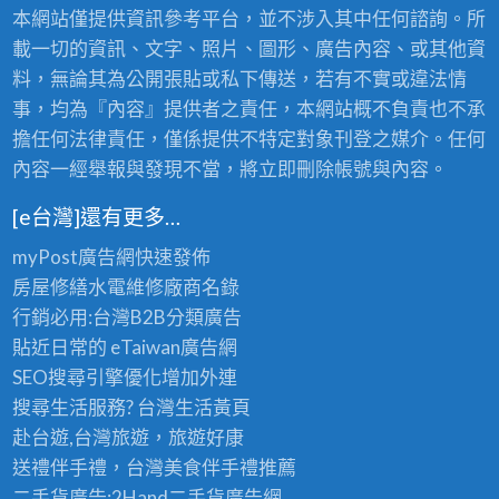
本網站僅提供資訊參考平台，並不涉入其中任何諮詢。所
載一切的資訊、文字、照片、圖形、廣告內容、或其他資
料，無論其為公開張貼或私下傳送，若有不實或違法情
事，均為『內容』提供者之責任，本網站概不負責也不承
擔任何法律責任，僅係提供不特定對象刊登之媒介。任何
內容一經舉報與發現不當，將立即刪除帳號與內容。
[e台灣]還有更多…
myPost廣告網
快速發佈
房屋修繕
水電維修廠商名錄
行銷必用:台灣B2B
分類廣告
貼近日常的
eTaiwan廣告網
SEO搜尋引擎優化
增加外連
搜尋生活服務? 台灣
生活黃頁
赴台遊,台灣旅遊
，旅遊好康
送禮伴手禮，台灣美食
伴手禮
推薦
二手貨廣告:2Hand
二手貨
廣告網