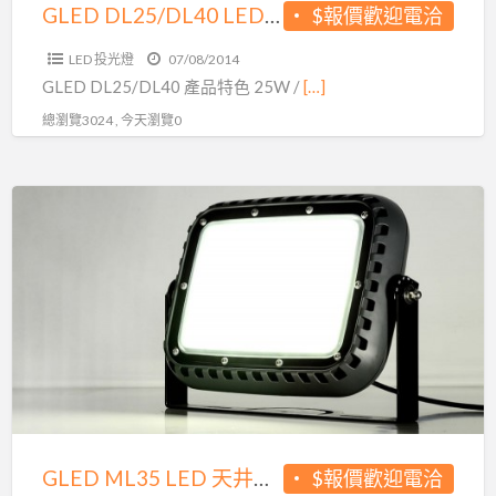
園
GLED DL25/DL40 LED 投光燈 看板燈 園藝燈 25W 40W IP66防水防塵
$報價歡迎電洽
藝
LED 投光燈
07/08/2014
燈
GLED DL25/DL40 產品特色 25W /
[…]
25W
總瀏覽3024 , 今天瀏覽0
40W
IP66
防
GLED
水
ML35
防
LED
塵
天
井
燈
工
業
燈
80W
GLED ML35 LED 天井燈 工業燈 80W 100W 120W 150W IP68防水防塵
$報價歡迎電洽