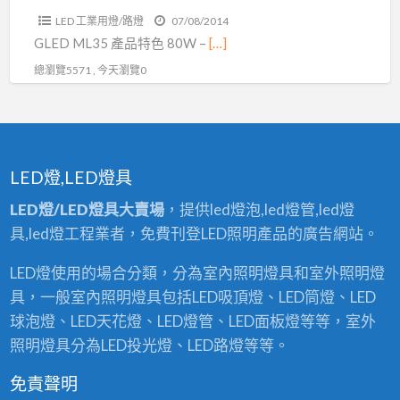
100W
LED 工業用燈/路燈
07/08/2014
120W
GLED ML35 產品特色 80W –
[…]
150W
總瀏覽5571 , 今天瀏覽0
IP68
防
水
防
塵
LED燈,LED燈具
LED燈/LED燈具大賣場
，提供led燈泡,led燈管,led燈
具,led燈工程業者，免費刊登LED照明產品的廣告網站。
LED燈使用的場合分類，分為室內照明燈具和室外照明燈
具，一般室內照明燈具包括LED吸頂燈、LED筒燈、LED
球泡燈、LED天花燈、LED燈管、LED面板燈等等，室外
照明燈具分為LED投光燈、LED路燈等等。
免責聲明