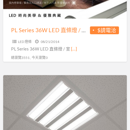
燈
/
室
內
PL Series 36W LED 直條燈 / 室內照明
$請電洽
照
LED 燈條
08/21/2014
明
PL Series 36W LED 直條燈 / 室
[…]
總瀏覽3551 , 今天瀏覽0
GLED
CL
LED
辦
公
室
燈