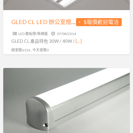
商
業
照
GLED CL LED 辦公室燈 商業照明 天花板燈 輕鋼架燈 50W
$報價歡迎電洽
明
LED 層板燈/格柵盤
07/08/2014
天
GLED CL 產品特色 30W / 40W /
[…]
花
總瀏覽6156 , 今天瀏覽0
板
燈
輕
GLED
鋼
PL36
架
LED
燈
直
50W
條
燈
停
車