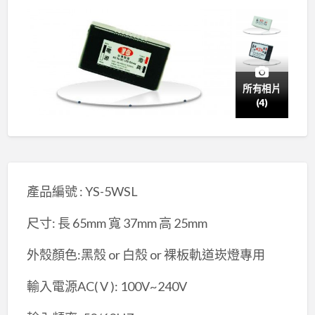
所有相片
(4)
產品編號 : YS-5WSL
尺寸: 長 65mm 寬 37mm 高 25mm
外殼顏色:黑殼 or 白殼 or 裸板軌道崁燈專用
輸入電源AC( V ): 100V~240V