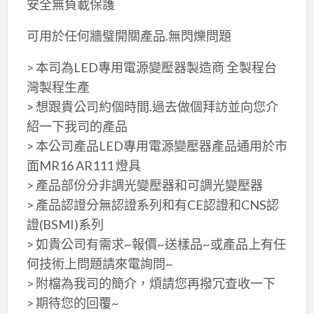
安全無負載保護
可用於任何牆璧開關產品.無閃爍問題
> 本司為LED專用電源變壓器製造商 全製程台
灣製程生產
> 想跟貴公司約個時間.過去做個拜訪並向您介
紹一下我司的產品
> 本公司產品LED專用電源變壓器產品通用於市
面MR16 AR111 燈具
> 產品部份分非調光變壓器和可調光變壓器
> 產品認證分無認證系列和有CE認證和CNS認
證(BSMI)系列
> 如貴公司有需求~報價~送樣品~或產品上有任
何技術上問題請來電詢問~
> 附檔為我司的簡介，煩請您再撥冗查收一下
> 期待您的回覆~