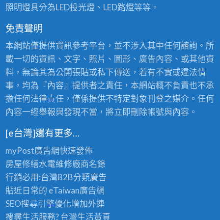
照明燈具分為LED投光燈、LED路燈等等。
免責聲明
本網站僅提供資訊參考平台，並不涉入其中任何諮詢。所
載一切的資訊、文字、照片、圖形、廣告內容、或其他資
料，無論其為公開張貼或私下傳送，若有不實或違法情
事，均為『內容』提供者之責任，本網站概不負責也不承
擔任何法律責任，僅係提供不特定對象刊登之媒介。任何
內容一經舉報與發現不當，將立即刪除帳號與內容。
[e台灣]還有更多…
myPost廣告網
快速發佈
房屋修繕
水電維修廠商名錄
行銷必用:台灣B2B
分類廣告
貼近日常的
eTaiwan廣告網
SEO搜尋引擎優化
增加外連
搜尋生活服務? 台灣
生活黃頁