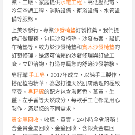
業、工廠、家庭提供
水電工程
、高低壓配電、
冷氣空調工程、消防設備、衛浴設備、水管設
備等服務。
上美沙發行 – 專業
沙發椅墊
訂製推薦。我們提
供訂做服務，包括沙發椅墊、沙發布套、貓抓
布椅墊等。致力於沙發椅墊和
實木沙發椅墊
的
訂製修理，是您可信賴的沙發修理與訂做工
廠。立即洽詢，打造專屬您的舒適沙發體驗。
皂籽瓏
手工皂
，2017年成立，以純手工製作，
搭配植物精華，為您打造天然肌膚護理的極致
享受。
皂籽瓏
的配方包含海茴香、薑黃、生
薑、左手香等天然成分，每款手工皂都是用心
製作，滿足您的不同需求。
貴金屬回收
、收購、買賣，24小時全省服務！
含金貴金屬回收、金鹽回收、含銀貴金屬回