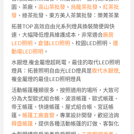
園、茶廠，
高山茶批發
、
烏龍茶批發
、
紅茶批
發
、綠茶批發、東方美人茶葉批發：樂菁茶業
拓普TOP 高效自由光系列燈具換裝簡便與快
速，大幅降低燈具維護成本，非常適合
廠房
LED照明
、
倉儲LED照明
、校園LED照明、
運
動場LED照明
。
水銀燈,複金屬燈超耗電，最佳的取代LED照明
燈具：拓普照明自由光LED燈具是
取代水銀燈
,
複金屬燈的最佳LED照明燈具
活動帳篷種類很多，按照適用的場所，大致可
分為大型歐式組合帳、波浪帳篷、歐式帳篷、
帝王帳篷、快速帳篷、屋式組合帳、宮廷帳
篷。
帳篷工廠直營
，專業設計開發，歡迎洽詢
舜盛帳篷
，提供各種活動帳篷的訂做、客製化