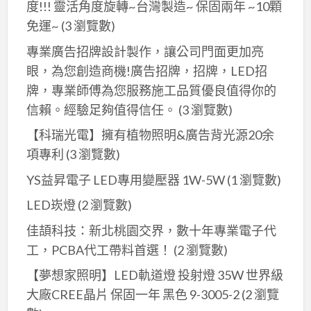
度!!! 靈活角度旋轉~台灣製造~ 保固兩年 ~10顆
免運~
(3 瀏覽數)
專業廣告招牌設計製作，讓公司門面更加亮
眼，為您創造商機!廣告招牌，招牌，LED招
牌，專業師傅為您服務施工品質優良值得你的
信賴。經驗足夠值得信任。
(3 瀏覽數)
【科瑞光電】擁有植物照明&廣告背光源20余
項專利
(3 瀏覽數)
YS益昇電子 LED專用變壓器 1W-5W
(1 瀏覽數)
LED崁燈
(2 瀏覽數)
佳頡科技：新北桃園交界，數十年專業電子代
工，PCBA代工帶料首選！
(2 瀏覽數)
【夢想家照明】LED軌道燈 投射燈 35W 世界級
大廠CREE晶片 保固一年 黑色 9-3005-2
(2 瀏覽