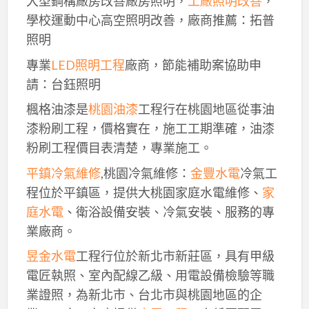
大型鋼構廠房改善廠房照明，
工廠照明改善
，
學校運動中心高空照明改善，廠商推薦：拓普
照明
專業
LED照明工程
廠商，節能補助案協助申
請：台鈺照明
楓格油漆是
桃園油漆
工程行在桃園地區從事油
漆粉刷工程，價格實在，施工工期準確，油漆
粉刷工程價目表清楚，專業施工。
平鎮冷氣維修
,桃園冷氣維修：
金豐水電
冷氣工
程位於平鎮區，提供大桃園家庭水電維修、
家
庭水電
、衛浴設備安裝、冷氣安裝、服務的專
業廠商。
昱金水電
工程行位於新北市新莊區，具有甲級
電匠執照、室內配線乙級、用電設備檢驗等職
業證照，為新北市、台北市與桃園地區的企