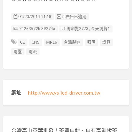
04/23/2014 11:18
此廣告已逾期
廣告编號
74253572fc39274a
總瀏覽2773 , 今天瀏覽1
CE
CNS
MR16
台灣製造
照明
燈具
電壓
電流
網址
http://www.ys-led-driver.com.tw
台灣高山茶葉批發！茶農自耕、自有高海拔茶