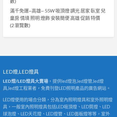
數)
滿千免運~高雄~ 55W 吸頂燈 調光 居家 臥室 兒
童房 情境 照明 燈飾 安裝簡便 高雄 促銷 特價
(2 瀏覽數)
LED燈,LED燈具
LED燈/LED燈具大賣場
，提供led燈泡,led燈管,led燈
具,led燈工程業者，免費刊登LED照明產品的廣告網站。
LED燈使用的場合分類，分為室內照明燈具和室外照明燈
具，一般室內照明燈具包括LED吸頂燈、LED筒燈、LED
球泡燈、LED天花燈、LED燈管、LED面板燈等等，室外