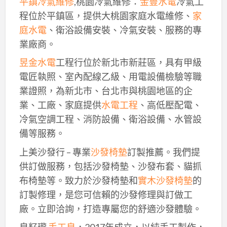
平鎮冷氣維修
,桃園冷氣維修：
金豐水電
冷氣工
程位於平鎮區，提供大桃園家庭水電維修、
家
庭水電
、衛浴設備安裝、冷氣安裝、服務的專
業廠商。
昱金水電
工程行位於新北市新莊區，具有甲級
電匠執照、室內配線乙級、用電設備檢驗等職
業證照，為新北市、台北市與桃園地區的企
業、工廠、家庭提供
水電工程
、高低壓配電、
冷氣空調工程、消防設備、衛浴設備、水管設
備等服務。
上美沙發行 – 專業
沙發椅墊
訂製推薦。我們提
供訂做服務，包括沙發椅墊、沙發布套、貓抓
布椅墊等。致力於沙發椅墊和
實木沙發椅墊
的
訂製修理，是您可信賴的沙發修理與訂做工
廠。立即洽詢，打造專屬您的舒適沙發體驗。