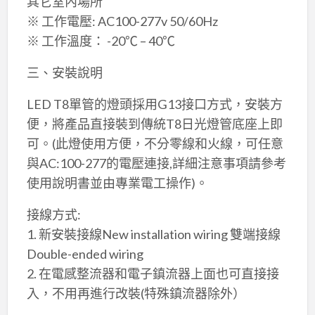
其它室內場所
※ 工作電壓: AC100-277v 50/60Hz
※ 工作溫度： -20℃ – 40℃
三、安裝說明
LED T8單管的燈頭採用G13接口方式，安裝方
便，將產品直接裝到傳統T8日光燈管底座上即
可。(此燈使用方便，不分零線和火線，可任意
與AC:100-277的電壓連接,詳細注意事項請參考
使用說明書並由專業電工操作)。
接線方式:
1. 新安裝接線New installation wiring 雙端接線
Double-ended wiring
2. 在電感整流器和電子鎮流器上面也可直接接
入，不用再進行改裝(特殊鎮流器除外）