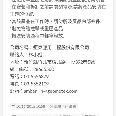
*在安裝和拆卸之前請關閉電源,請將產品安裝在
正確的位置.
*當該產品在工作時，請勿觸及產品內部零件.
*避免物體撞擊或重壓產品.
*搬運安裝過程中輕拿輕放.
公司名稱：鉅東應用工程股份有限公司
聯絡人：林小姐
地址：新竹縣竹北市環北路一段392巷5號
統一編號：28665560
電話：03-5556879
傳真：03-5552109
郵箱：amber_lin@geometek.com
10/16/2015 10:58
此廣告已逾期