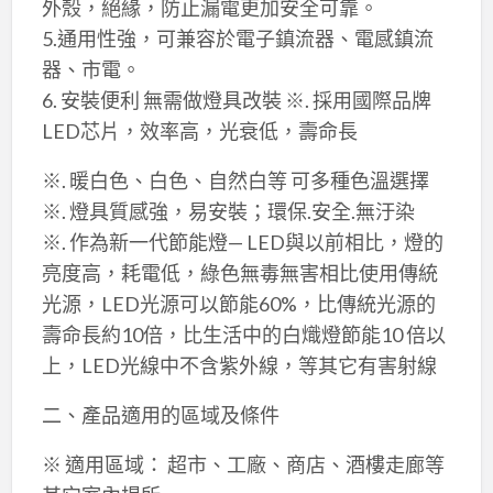
外殼，絕緣，防止漏電更加安全可靠。
5.通用性強，可兼容於電子鎮流器、電感鎮流
器、市電。
6. 安裝便利 無需做燈具改裝 ※. 採用國際品牌
LED芯片，效率高，光衰低，壽命長
※. 暖白色、白色、自然白等 可多種色溫選擇
※. 燈具質感強，易安裝；環保.安全.無汙染
※. 作為新一代節能燈— LED與以前相比，燈的
亮度高，耗電低，綠色無毒無害相比使用傳統
光源，LED光源可以節能60%，比傳統光源的
壽命長約10倍，比生活中的白熾燈節能10 倍以
上，LED光線中不含紫外線，等其它有害射線
二、產品適用的區域及條件
※ 適用區域： 超市、工廠、商店、酒樓走廊等