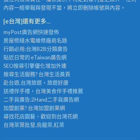
內容一經舉報與發現不當，將立即刪除帳號與內容。
[e台灣]還有更多…
myPost廣告網
快速發佈
房屋修繕
水電維修廠商名錄
行銷必用:台灣B2B
分類廣告
貼近日常的
eTaiwan廣告網
SEO搜尋引擎優化
增加外連
搜尋生活服務? 台灣
生活黃頁
赴台遊,台灣旅遊
，旅遊好康
送禮伴手禮，台灣美食
伴手禮
推薦
二手貨廣告:2Hand
二手貨
廣告網
加盟創業? 台灣
加盟創業
網
尋找花店園藝，歡迎到
台灣花網
台灣茶葉批發
,烏龍茶,紅茶