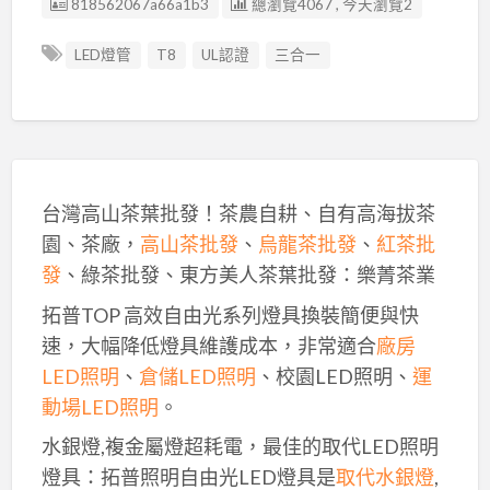
廣告编號
818562067a66a1b3
總瀏覽4067 , 今天瀏覽2
LED燈管
T8
UL認證
三合一
台灣高山茶葉批發！茶農自耕、自有高海拔茶
園、茶廠，
高山茶批發
、
烏龍茶批發
、
紅茶批
發
、綠茶批發、東方美人茶葉批發：樂菁茶業
拓普TOP 高效自由光系列燈具換裝簡便與快
速，大幅降低燈具維護成本，非常適合
廠房
LED照明
、
倉儲LED照明
、校園LED照明、
運
動場LED照明
。
水銀燈,複金屬燈超耗電，最佳的取代LED照明
燈具：拓普照明自由光LED燈具是
取代水銀燈
,