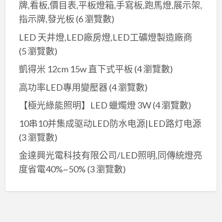
牌,看板,價目表,平板燈箱,手寫板,跑馬燈,展示架,
指示牌,發光板
(6 瀏覽數)
LED 天井燈,LED廠房燈,LED工礦燈製造廠商
(5 瀏覽數)
凱得米 12cm 15w 直下式平板
(4 瀏覽數)
高功率LED專用變壓器
(4 瀏覽數)
【極光綠能照明】LED 蠟燭燈 3W
(4 瀏覽數)
10串10并集成驱动LED防水电源|LED路灯电源
(3 瀏覽數)
金達興光電科技有限公司/LED照明,同傳統燈亮
度省電40%~50%
(3 瀏覽數)