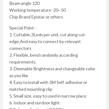
Beam angle 120
Working temperature -20~50
Chip Brand Epistar or others
Special Point :
1. Cuttable,3Leds per unit, cut along cut-
edge,And easy to connect by relevant
connectors
2. Flexible, bend randomly according
requirements.
3. Dimmable Brightness and changeable color
as you like
4. Easy to install with 3M Self-adhesive or
matched mounting clip
5. Small size, easy to used in narrow place
6. Indoor and ourdoor light