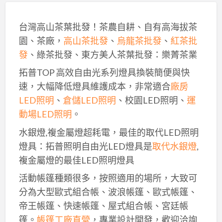
台灣高山茶葉批發！茶農自耕、自有高海拔茶
園、茶廠，
高山茶批發
、
烏龍茶批發
、
紅茶批
發
、綠茶批發、東方美人茶葉批發：樂菁茶業
拓普TOP 高效自由光系列燈具換裝簡便與快
速，大幅降低燈具維護成本，非常適合
廠房
LED照明
、
倉儲LED照明
、校園LED照明、
運
動場LED照明
。
水銀燈,複金屬燈超耗電，最佳的取代LED照明
燈具：拓普照明自由光LED燈具是
取代水銀燈
,
複金屬燈的最佳LED照明燈具
活動帳篷種類很多，按照適用的場所，大致可
分為大型歐式組合帳、波浪帳篷、歐式帳篷、
帝王帳篷、快速帳篷、屋式組合帳、宮廷帳
篷。
帳篷工廠直營
，專業設計開發，歡迎洽詢