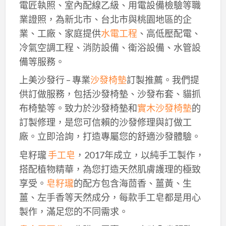
電匠執照、室內配線乙級、用電設備檢驗等職
業證照，為新北市、台北市與桃園地區的企
業、工廠、家庭提供
水電工程
、高低壓配電、
冷氣空調工程、消防設備、衛浴設備、水管設
備等服務。
上美沙發行 – 專業
沙發椅墊
訂製推薦。我們提
供訂做服務，包括沙發椅墊、沙發布套、貓抓
布椅墊等。致力於沙發椅墊和
實木沙發椅墊
的
訂製修理，是您可信賴的沙發修理與訂做工
廠。立即洽詢，打造專屬您的舒適沙發體驗。
皂籽瓏
手工皂
，2017年成立，以純手工製作，
搭配植物精華，為您打造天然肌膚護理的極致
享受。
皂籽瓏
的配方包含海茴香、薑黃、生
薑、左手香等天然成分，每款手工皂都是用心
製作，滿足您的不同需求。