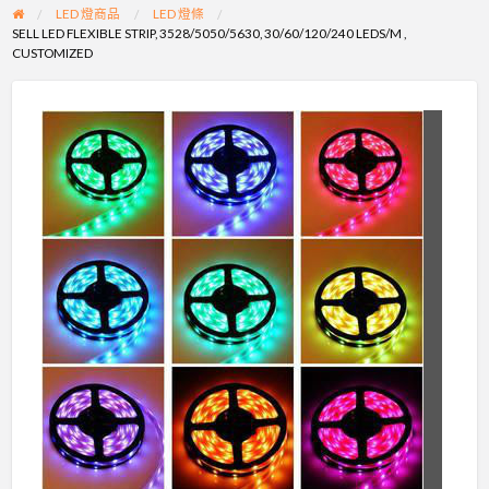
LED 燈商品
LED 燈條
SELL LED FLEXIBLE STRIP, 3528/5050/5630, 30/60/120/240 LEDS/M ,
CUSTOMIZED