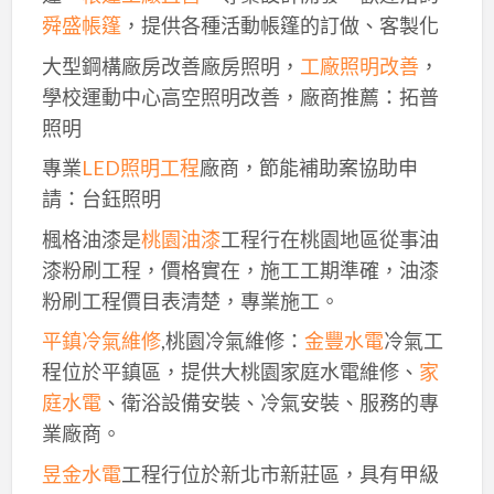
舜盛帳篷
，提供各種活動帳篷的訂做、客製化
大型鋼構廠房改善廠房照明，
工廠照明改善
，
學校運動中心高空照明改善，廠商推薦：拓普
照明
專業
LED照明工程
廠商，節能補助案協助申
請：台鈺照明
楓格油漆是
桃園油漆
工程行在桃園地區從事油
漆粉刷工程，價格實在，施工工期準確，油漆
粉刷工程價目表清楚，專業施工。
平鎮冷氣維修
,桃園冷氣維修：
金豐水電
冷氣工
程位於平鎮區，提供大桃園家庭水電維修、
家
庭水電
、衛浴設備安裝、冷氣安裝、服務的專
業廠商。
昱金水電
工程行位於新北市新莊區，具有甲級