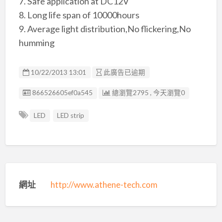
7. Safe application at DC12V
8. Long life span of 10000hours
9. Average light distribution,No flickering,No
humming
10/22/2013 13:01
此廣告已逾期
廣告编號
866526605ef0a545
總瀏覽2795 , 今天瀏覽0
LED
LED strip
網址
http://www.athene-tech.com