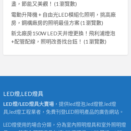
盞，節能又美觀！
(1 瀏覽數)
電動升降機 + 自由光LED模組化照明，挑高廠
房，鋼構廠房的照明最佳方案
(1 瀏覽數)
新北廠房150W LED天井燈更換！飛利浦燈泡
+配管配線，照明改善找台鈺！
(1 瀏覽數)
LED燈,LED燈具
LED燈/LED燈具大賣場
，提供led燈泡,led燈管,led燈
具,led燈工程業者，免費刊登LED照明產品的廣告網站。
LED燈使用的場合分類，分為室內照明燈具和室外照明燈