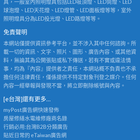
具，一般室內照明燈具包括LED吸頂燈、LED筒燈、LED
球泡燈、LED天花燈、LED燈管、LED面板燈等等，室外
照明燈具分為LED投光燈、LED路燈等等。
免責聲明
本網站僅提供資訊參考平台，並不涉入其中任何諮詢。所
載一切的資訊、文字、照片、圖形、廣告內容、或其他資
料，無論其為公開張貼或私下傳送，若有不實或違法情
事，均為『內容』提供者之責任，本網站概不負責也不承
擔任何法律責任，僅係提供不特定對象刊登之媒介。任何
內容一經舉報與發現不當，將立即刪除帳號與內容。
[e台灣]還有更多…
myPost廣告網
快速發佈
房屋修繕
水電維修廠商名錄
行銷必用:台灣B2B
分類廣告
貼近日常的
eTaiwan廣告網