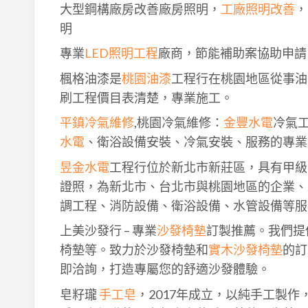
大型鋼構廠房改善廠房照明，
工廠照明改善
，
明
專業
LED照明工程
廠商，節能補助案協助申請
楓格油漆是
桃園油漆
工程行在桃園地區從事油
刷工程價目表清楚，專業施工。
平鎮冷氣維修
,桃園冷氣維修：
金豐水電
冷氣
水電
、衛浴設備安裝、冷氣安裝、服務的專業
昱金水電
工程行位於新北市新莊區，具有甲級
證照，為新北市、台北市與桃園地區的企業、
調工程、消防設備、衛浴設備、水管設備等服
上美沙發行 – 專業
沙發椅墊
訂製推薦。我們提
椅墊等。致力於沙發椅墊和
實木沙發椅墊
的訂
即洽詢，打造專屬您的舒適沙發體驗。
皂籽瓏
手工皂
，2017年成立，以純手工製