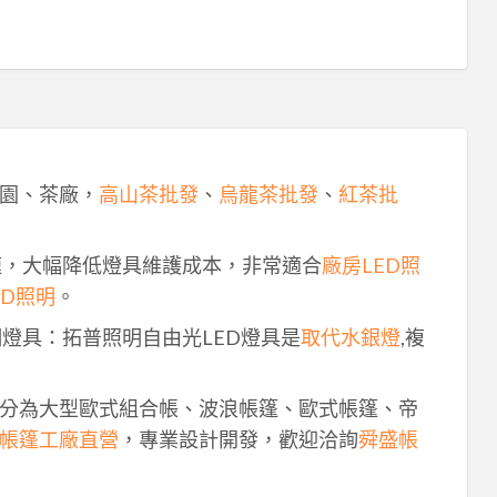
園、茶廠，
高山茶批發
、
烏龍茶批發
、
紅茶批
速，大幅降低燈具維護成本，非常適合
廠房LED照
ED照明
。
明燈具：拓普照明自由光LED燈具是
取代水銀燈
,複
分為大型歐式組合帳、波浪帳篷、歐式帳篷、帝
帳篷工廠直營
，專業設計開發，歡迎洽詢
舜盛帳