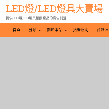
LED燈/LED燈具大賣場
提供LED燈,LED燈具相關產品的廣告刊登
台
LED
鈺
LED
照
首頁
分類
關於本站
拓普照明
台鈺照
照
燈
明
明
批
產
工
發
業
程
網