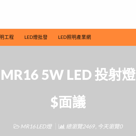
明工程
LED燈批發
LED照明產業網
MR16 5W LED 投射燈
$面議
MR16 LED燈
總瀏覽2469 , 今天瀏覽0