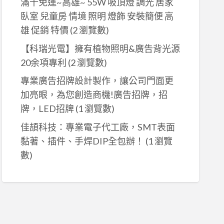
滿千免運~高雄~ 55W 吸頂燈 調光 居家
臥室 兒童房 情境 照明 燈飾 安裝簡便 高
雄 促銷 特價
(2 瀏覽數)
【科瑞光電】擁有植物照明&廣告背光源
20余項專利
(2 瀏覽數)
專業廣告招牌設計製作，讓公司門面更
加亮眼，為您創造商機!廣告招牌，招
牌，LED招牌
(1 瀏覽數)
佳頡科技：專業電子代工廠，SMT表面
黏著、插件、手焊DIP全包辦！
(1 瀏覽
數)