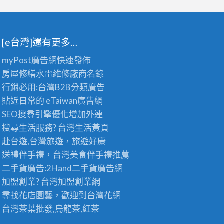
[e台灣]還有更多…
myPost廣告網
快速發佈
房屋修繕
水電維修廠商名錄
行銷必用:台灣B2B
分類廣告
貼近日常的
eTaiwan廣告網
SEO搜尋引擎優化
增加外連
搜尋生活服務? 台灣
生活黃頁
赴台遊,台灣旅遊
，旅遊好康
送禮伴手禮，台灣美食
伴手禮
推薦
二手貨廣告:2Hand
二手貨
廣告網
加盟創業? 台灣
加盟創業
網
尋找花店園藝，歡迎到
台灣花網
台灣茶葉批發
,烏龍茶,紅茶