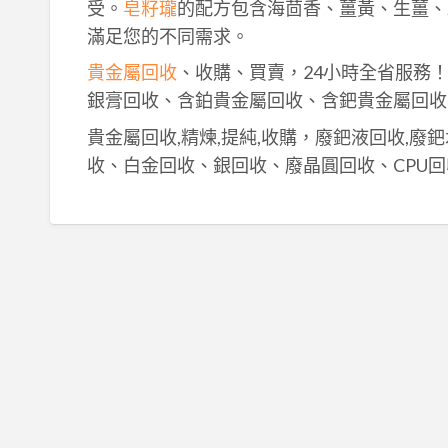
受。
皂籽瓏
的配方包含海茴香、薑黃、生薑、
滿足您的不同需求。
貴金屬回收
、收購、買賣，24小時全省服務
銀膏回收、含鉑貴金屬回收、含鈀貴金屬回收
貴金屬回收,精煉,提純,收購，廢鈀液回收,廢
收、白金回收、銀回收、廢晶圓回收、CPU回