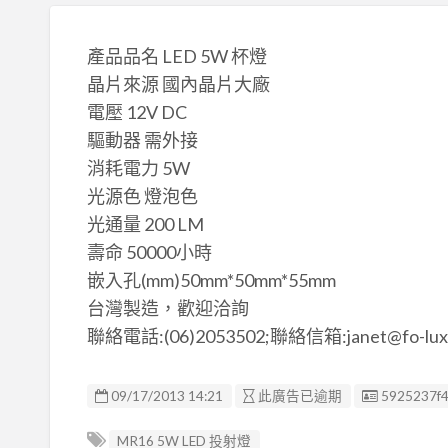
產品品名 LED 5W 杯燈
晶片來源 國內晶片大廠
電壓 12V DC
驅動器 需外接
消耗電力 5W
光源色 燈泡色
光通量 200 LM
壽命 50000小時
嵌入孔(mm)50mm*50mm*55mm
台灣製造，歡迎洽詢
聯絡電話:(06)2053502;聯絡信箱:janet@fo-lux.
廣告编號
09/17/2013 14:21
此廣告已逾期
5925237f
MR16 5W LED 投射燈