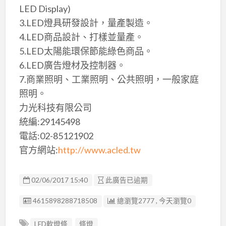
LED Display)
3.LED燈具研發設計，量產製造。
4.LED商品設計、打樣並量產。
5.LED太陽能環保節能綠色商品。
6.LED廣告燈材及控制器。
7.商業照明、工業照明、公共照明，一般家庭
照明。
力光科技有限公司
統編:29145498
電話:02-85121902
官方網站:
http://www.acled.tw
02/06/2017 15:40
此廣告已逾期
廣告编號
4615898288718508
總瀏覽2777 , 今天瀏覽0
LED軟燈條
條燈