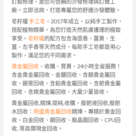
訂製修理，是您可信賴的沙發修理與訂做工
廠。立即洽詢，打造專屬您的舒適沙發體驗。
皂籽瓏
手工皂
，2017年成立，以純手工製作，
搭配植物精華，為您打造天然肌膚護理的極致
享受。
皂籽瓏
的配方包含海茴香、薑黃、生
薑、左手香等天然成分，每款手工皂都是用心
製作，滿足您的不同需求。
貴金屬回收
、收購、買賣，24小時全省服務！
含金貴金屬回收、金鹽回收、含銀貴金屬回
收、銀膏回收、含鉑貴金屬回收、含鈀貴金屬
回收、含銠貴金屬回收，大量少量皆收。
貴金屬回收,精煉,提純,收購，廢鈀液回收,廢鈀
水回收：
明盛貴金屬回收
精煉，專精於黃金回
收、白金回收、銀回收、廢晶圓回收、CPU回
收..等高價現金回收。