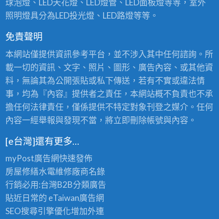
球泡燈、LED天花燈、LED燈管、LED面板燈等等，室外
照明燈具分為LED投光燈、LED路燈等等。
免責聲明
本網站僅提供資訊參考平台，並不涉入其中任何諮詢。所
載一切的資訊、文字、照片、圖形、廣告內容、或其他資
料，無論其為公開張貼或私下傳送，若有不實或違法情
事，均為『內容』提供者之責任，本網站概不負責也不承
擔任何法律責任，僅係提供不特定對象刊登之媒介。任何
內容一經舉報與發現不當，將立即刪除帳號與內容。
[e台灣]還有更多…
myPost廣告網
快速發佈
房屋修繕
水電維修廠商名錄
行銷必用:台灣B2B
分類廣告
貼近日常的
eTaiwan廣告網
SEO搜尋引擎優化
增加外連