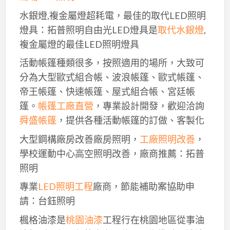
水銀燈,複金屬燈超耗電，最佳的取代LED照明
燈具：拓普照明自由光LED燈具是
取代水銀燈
,
複金屬燈的最佳LED照明燈具
活動帳篷種類很多，按照適用的場所，大致可
分為大型歐式組合帳、波浪帳篷、歐式帳篷、
帝王帳篷、快速帳篷、屋式組合帳、宮廷帳
篷。
帳篷工廠直營
，專業設計開發，歡迎洽詢
舜盛帳篷
，提供各種活動帳篷的訂做、客製化
大型鋼構廠房改善廠房照明，
工廠照明改善
，
學校運動中心高空照明改善，廠商推薦：拓普
照明
專業
LED照明工程
廠商，節能補助案協助申
請：台鈺照明
楓格油漆是
桃園油漆
工程行在桃園地區從事油