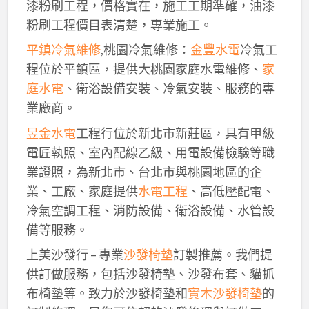
漆粉刷工程，價格實在，施工工期準確，油漆
粉刷工程價目表清楚，專業施工。
平鎮冷氣維修
,桃園冷氣維修：
金豐水電
冷氣工
程位於平鎮區，提供大桃園家庭水電維修、
家
庭水電
、衛浴設備安裝、冷氣安裝、服務的專
業廠商。
昱金水電
工程行位於新北市新莊區，具有甲級
電匠執照、室內配線乙級、用電設備檢驗等職
業證照，為新北市、台北市與桃園地區的企
業、工廠、家庭提供
水電工程
、高低壓配電、
冷氣空調工程、消防設備、衛浴設備、水管設
備等服務。
上美沙發行 – 專業
沙發椅墊
訂製推薦。我們提
供訂做服務，包括沙發椅墊、沙發布套、貓抓
布椅墊等。致力於沙發椅墊和
實木沙發椅墊
的