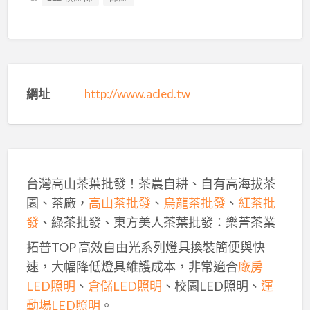
網址
http://www.acled.tw
台灣高山茶葉批發！茶農自耕、自有高海拔茶
園、茶廠，
高山茶批發
、
烏龍茶批發
、
紅茶批
發
、綠茶批發、東方美人茶葉批發：樂菁茶業
拓普TOP 高效自由光系列燈具換裝簡便與快
速，大幅降低燈具維護成本，非常適合
廠房
LED照明
、
倉儲LED照明
、校園LED照明、
運
動場LED照明
。