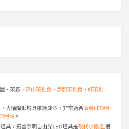
園、茶廠，
高山茶批發
、
烏龍茶批發
、
紅茶批
速，大幅降低燈具維護成本，非常適合
廠房LED照
ED照明
。
明燈具：拓普照明自由光LED燈具是
取代水銀燈
,複