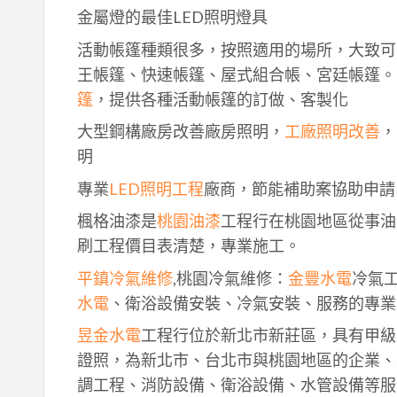
金屬燈的最佳LED照明燈具
活動帳篷種類很多，按照適用的場所，大致可
王帳篷、快速帳篷、屋式組合帳、宮廷帳篷。
篷
，提供各種活動帳篷的訂做、客製化
大型鋼構廠房改善廠房照明，
工廠照明改善
，
明
專業
LED照明工程
廠商，節能補助案協助申請
楓格油漆是
桃園油漆
工程行在桃園地區從事油
刷工程價目表清楚，專業施工。
平鎮冷氣維修
,桃園冷氣維修：
金豐水電
冷氣
水電
、衛浴設備安裝、冷氣安裝、服務的專業
昱金水電
工程行位於新北市新莊區，具有甲級
證照，為新北市、台北市與桃園地區的企業、
調工程、消防設備、衛浴設備、水管設備等服