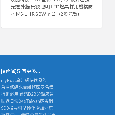
光燈 外牆 景觀 照明 LED燈具 採用機構防
水 MS-1【RGBW in 1】
(2 瀏覽數)
[e台灣]還有更多…
myPost廣告網
快速發佈
房屋修繕
水電維修廠商名錄
行銷必用:台灣B2B
分類廣告
貼近日常的
eTaiwan廣告網
SEO搜尋引擎優化
增加外連
搜尋生活服務? 台灣
生活黃頁