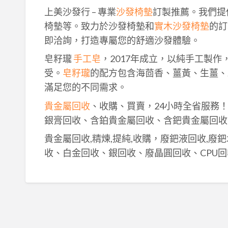
上美沙發行 – 專業
沙發椅墊
訂製推薦。我們提
椅墊等。致力於沙發椅墊和
實木沙發椅墊
的訂
即洽詢，打造專屬您的舒適沙發體驗。
皂籽瓏
手工皂
，2017年成立，以純手工製
受。
皂籽瓏
的配方包含海茴香、薑黃、生薑、
滿足您的不同需求。
貴金屬回收
、收購、買賣，24小時全省服務
銀膏回收、含鉑貴金屬回收、含鈀貴金屬回收
貴金屬回收,精煉,提純,收購，廢鈀液回收,廢
收、白金回收、銀回收、廢晶圓回收、CPU回