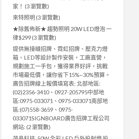
家！
(3 瀏覽數)
來特照明
(3 瀏覽數)
★除舊佈新★ 趨勢照明 20W LED燈泡 一
律$299
(3 瀏覽數)
提供無接縫招牌、霓虹招牌、壓克力燈
箱、LED等設計製作安裝，工廠直營，
規劃施工一手包，獲得業界好評，挑戰
市場最低價，讓你省下15%~30%預算。
廣告招牌線上報價填寫表: 北部地區:
(02)2356-3410、0927-205795中部地
區:0975-033071、0975-033071南部地
區:(07)558-3659、0975-
033071SIGNBOARD廣告招牌工程公司
網站:
(2 瀏覽數)
茂晶科技_50W 全彩 LED 戶外投射燈 投