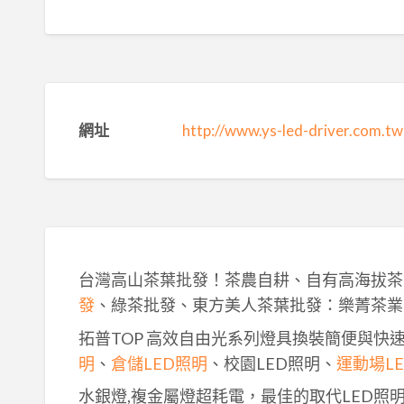
網址
http://www.ys-led-driver.com.tw
台灣高山茶葉批發！茶農自耕、自有高海拔茶
發
、綠茶批發、東方美人茶葉批發：樂菁茶業
拓普TOP 高效自由光系列燈具換裝簡便與快
明
、
倉儲LED照明
、校園LED照明、
運動場L
水銀燈,複金屬燈超耗電，最佳的取代LED照