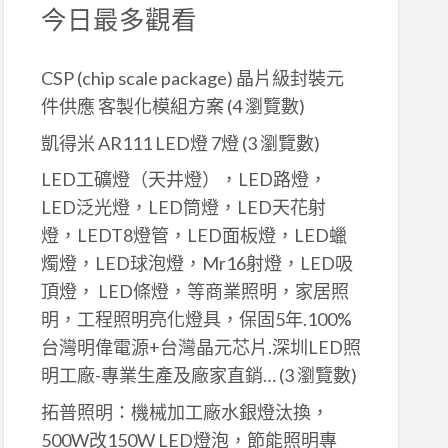
今日最多觀看
CSP (chip scale package) 晶片級封裝元
件供應 客製化模組方案
(4 瀏覽數)
凱得米 AR111 LED燈 7燈
(3 瀏覽數)
LED工礦燈（天井燈），LED路燈，
LED泛光燈，LED筒燈，LED天花射
燈，LEDT8燈管，LED面板燈，LED蠟
燭燈，LED球泡燈，Mr16射燈，LED吸
頂燈， LED條燈，等商業照明，家居照
明，工程照明亮化燈具，保固5年.100%
台灣明偉電源+台灣晶元芯片.深圳LED照
明工廠-專業生產及廠家直銷…
(3 瀏覽數)
拓普照明：機械加工廠水銀燈汰換，
500W改150W LED燈泡，節能照明專