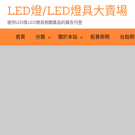
LED燈/LED燈具大賣場
提供LED燈,LED燈具相關產品的廣告刊登
台
LED
鈺
LED
照
首頁
分類
關於本站
拓普照明
台鈺照
照
燈
明
明
批
產
工
發
業
程
網