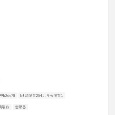
造
99b2de78
總瀏覽2541 , 今天瀏覽1
灣製造
變壓器