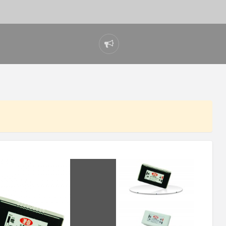
Report
problem