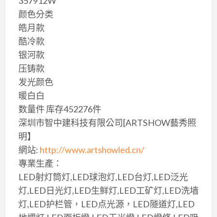
357912W
颜色分类
皓月款
酷冷款
银河款
压铸款
发光颜色
暖白白
数量件 库存452276件
深圳市智中建科技有限公司[ARTSHOW藝秀照
明】
網站:
http://www.artshowled.cn/
專業生產：
LED射灯筒灯,LED球泡灯,LED台灯,LED泛光
灯,LED日光灯,LED生鲜灯,LED工矿灯,LED洗墙
灯,LED护栏管，LED点光源，LED隧道灯,LED