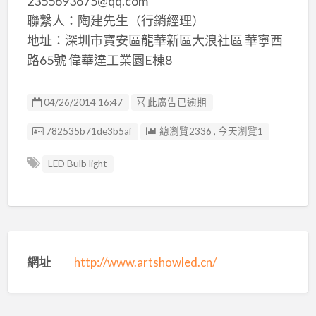
2355693675@qq.com
聯繫人：陶建先生（行銷經理）
地址：深圳市寶安區龍華新區大浪社區 華寧西
路65號 偉華達工業園E棟8
04/26/2014 16:47
此廣告已逾期
廣告编號
782535b71de3b5af
總瀏覽2336 , 今天瀏覽1
LED Bulb light
網址
http://www.artshowled.cn/