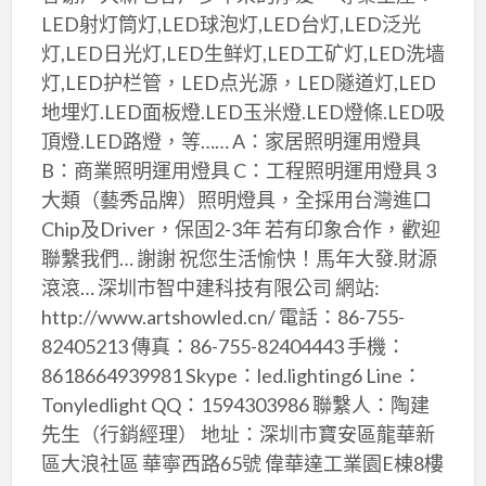
LED射灯筒灯,LED球泡灯,LED台灯,LED泛光
灯,LED日光灯,LED生鲜灯,LED工矿灯,LED洗墙
灯,LED护栏管，LED点光源，LED隧道灯,LED
地埋灯.LED面板燈.LED玉米燈.LED燈條.LED吸
頂燈.LED路燈，等…… A：家居照明運用燈具
B：商業照明運用燈具 C：工程照明運用燈具 3
大類（藝秀品牌）照明燈具，全採用台灣進口
Chip及Driver，保固2-3年 若有印象合作，歡迎
聯繫我們… 謝謝 祝您生活愉快！馬年大發.財源
滾滾… 深圳市智中建科技有限公司 網站:
http://www.artshowled.cn/ 電話：86-755-
82405213 傳真：86-755-82404443 手機：
8618664939981 Skype：led.lighting6 Line：
Tonyledlight QQ：1594303986 聯繫人：陶建
先生（行銷經理） 地址：深圳市寶安區龍華新
區大浪社區 華寧西路65號 偉華達工業園E棟8樓