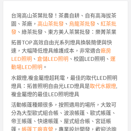
台灣高山茶葉批發！茶農自耕、自有高海拔茶
園、茶廠，
高山茶批發
、
烏龍茶批發
、
紅茶批
發
、綠茶批發、東方美人茶葉批發：樂菁茶業
拓普TOP 高效自由光系列燈具換裝簡便與快
速，大幅降低燈具維護成本，非常適合
廠房
LED照明
、
倉儲LED照明
、校園LED照明、
運
動場LED照明
。
水銀燈,複金屬燈超耗電，最佳的取代LED照明
燈具：拓普照明自由光LED燈具是
取代水銀燈
,
複金屬燈的最佳LED照明燈具
活動帳篷種類很多，按照適用的場所，大致可
分為大型歐式組合帳、波浪帳篷、歐式帳篷、
帝王帳篷、快速帳篷、屋式組合帳、宮廷帳
篷。
帳篷工廠直營
，專業設計開發，歡迎洽詢