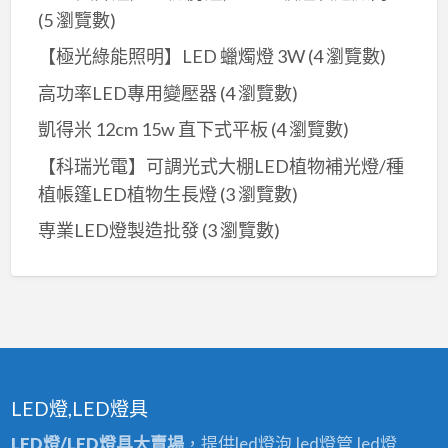
(5 瀏覽數)
【極光綠能照明】LED 蠟燭燈 3W
(4 瀏覽數)
高功率LED專用變壓器
(4 瀏覽數)
凱得米 12cm 15w 直下式平板
(4 瀏覽數)
【科瑞光電】可調光式大棚LED植物補光燈/種
植帳篷LED植物生長燈
(3 瀏覽數)
専業LED燈製造批發
(3 瀏覽數)
LED燈,LED燈具
LED燈/LED燈具大賣場
，提供led燈泡,led燈管,led燈