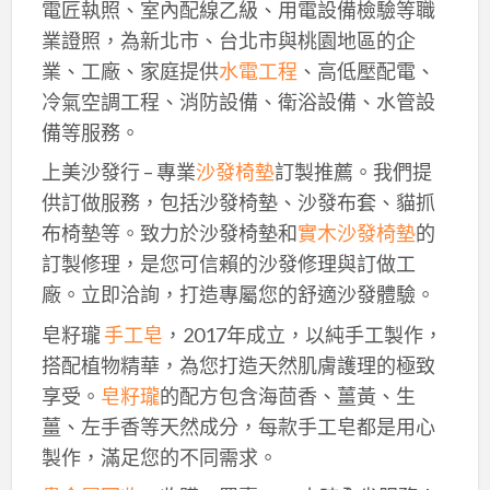
電匠執照、室內配線乙級、用電設備檢驗等職
業證照，為新北市、台北市與桃園地區的企
業、工廠、家庭提供
水電工程
、高低壓配電、
冷氣空調工程、消防設備、衛浴設備、水管設
備等服務。
上美沙發行 – 專業
沙發椅墊
訂製推薦。我們提
供訂做服務，包括沙發椅墊、沙發布套、貓抓
布椅墊等。致力於沙發椅墊和
實木沙發椅墊
的
訂製修理，是您可信賴的沙發修理與訂做工
廠。立即洽詢，打造專屬您的舒適沙發體驗。
皂籽瓏
手工皂
，2017年成立，以純手工製作，
搭配植物精華，為您打造天然肌膚護理的極致
享受。
皂籽瓏
的配方包含海茴香、薑黃、生
薑、左手香等天然成分，每款手工皂都是用心
製作，滿足您的不同需求。