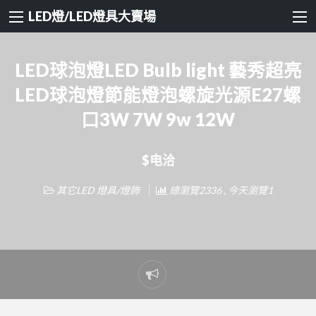
LED燈/LED燈具大賣場
LED球泡燈LED Bulb light 藝秀超亮
LED球泡燈節能燈泡螺旋光源E27螺
口3W 7W 9w 12W
$电洽
其它LED 燈具/燈飾
總瀏覽2336 , 今天瀏覽1
Report
problem