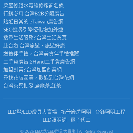
房屋修繕
水電維修廠商名錄
行銷必用:台灣B2B
分類廣告
貼近日常的
eTaiwan廣告網
SEO搜尋引擎優化
增加外連
搜尋生活服務? 台灣
生活黃頁
赴台遊,台灣旅遊
，旅遊好康
送禮伴手禮，台灣美食
伴手禮
推薦
二手貨廣告:2Hand
二手貨
廣告網
加盟創業? 台灣
加盟創業
網
尋找花店園藝，歡迎到
台灣花網
台灣茶葉批發
,烏龍茶,紅茶
LED燈/LED燈具大賣場
拓普廠房照明
台鈺照明工程
LED照明網
電子代工
©
2026
LED燈/LED燈具大賣場
| All Rights Reserved