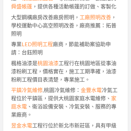
舜盛帳篷
，提供各種活動帳篷的訂做、客製化
大型鋼構廠房改善廠房照明，
工廠照明改善
，
學校運動中心高空照明改善，廠商推薦：拓普
照明
專業
LED照明工程
廠商，節能補助案協助申
請：台鈺照明
楓格油漆是
桃園油漆
工程行在桃園地區從事油
漆粉刷工程，價格實在，施工工期準確，油漆
粉刷工程價目表清楚，專業施工。
平鎮冷氣維修
,桃園冷氣維修：
金豐水電
冷氣工
程位於平鎮區，提供大桃園家庭水電維修、
家
庭水電
、衛浴設備安裝、冷氣安裝、服務的專
業廠商。
昱金水電
工程行位於新北市新莊區，具有甲級