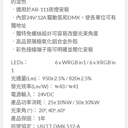
的混色
．適用於AR-111崁燈安裝
．內部24V/12A 驅動氣和DMX，使各單位可有
獨地址
．獨特免螺絲設計可容易改變光束角度
．高品質陽極氧化鋁合金外殼
．彩色接線端子座可明確並簡化安裝
LEDs： 6 x WRGB in1 / 6 x XRGB in
1
光通量(Lm)： 950±2.5% / 820±2.5%
發光效率(Lm/W)： ≒43 / ≒41
電源輸入： 24VDC
產品功率消耗： 25±10%W / 50±10%W
光束角 (°)： 20°, 40°, 60°
產品保固： 1年
訊號協定： USITT DMX 512-A