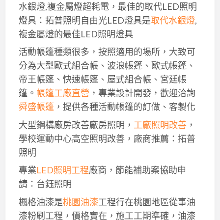
水銀燈,複金屬燈超耗電，最佳的取代LED照明
燈具：拓普照明自由光LED燈具是
取代水銀燈
,
複金屬燈的最佳LED照明燈具
活動帳篷種類很多，按照適用的場所，大致可
分為大型歐式組合帳、波浪帳篷、歐式帳篷、
帝王帳篷、快速帳篷、屋式組合帳、宮廷帳
篷。
帳篷工廠直營
，專業設計開發，歡迎洽詢
舜盛帳篷
，提供各種活動帳篷的訂做、客製化
大型鋼構廠房改善廠房照明，
工廠照明改善
，
學校運動中心高空照明改善，廠商推薦：拓普
照明
專業
LED照明工程
廠商，節能補助案協助申
請：台鈺照明
楓格油漆是
桃園油漆
工程行在桃園地區從事油
漆粉刷工程，價格實在，施工工期準確，油漆