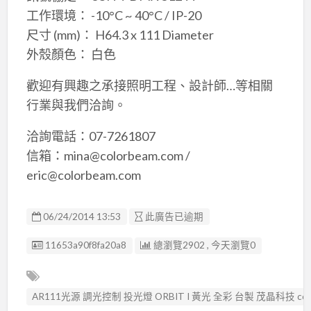
工作環境： -10°C ~ 40°C / IP-20
尺寸 (mm)： H64.3 x 111 Diameter
外殼顏色： 白色
歡迎有興趣之承接照明工程、設計師…等相關
行業與我們洽詢。
洽詢電話：07-7261807
信箱：mina@colorbeam.com /
eric@colorbeam.com
06/24/2014 13:53
此廣告已逾期
廣告编號
11653a90f8fa20a8
總瀏覽2902 , 今天瀏覽0
AR111光源 調光控制 投光燈 ORBIT I 黃光 全彩 台製 茂晶科技 colo