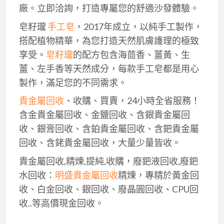
廠。立即洽詢，打造專屬您的舒適沙發體驗。
皂籽瓏
手工皂
，2017年成立，以純手工製作，
搭配植物精華，為您打造天然肌膚護理的極致
享受。
皂籽瓏
的配方包含海茴香、薑黃、生
薑、左手香等天然成分，每款手工皂都是用心
製作，滿足您的不同需求。
貴金屬回收
、收購、買賣，24小時全省服務！
含金貴金屬回收、金鹽回收、含銀貴金屬回
收、銀膏回收、含鉑貴金屬回收、含鈀貴金屬
回收、含銠貴金屬回收，大量少量皆收。
貴金屬回收,精煉,提純,收購，廢鈀液回收,廢鈀
水回收：
明盛貴金屬回收
精煉，專精於黃金回
收、白金回收、銀回收、廢晶圓回收、CPU回
收..等高價現金回收。