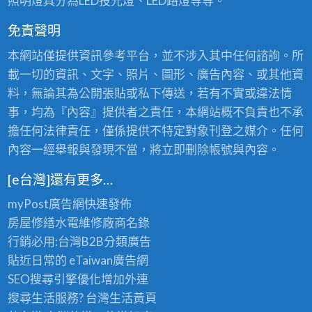
照明燈具分為LED投光燈、LED路燈等等。
免責聲明
本網站僅提供資訊參考平台，並不涉入其中任何諮詢。所
載一切的資訊、文字、照片、圖形、廣告內容、或其他資
料，無論其為公開張貼或私下傳送，若有不實或違法情
事，均為『內容』提供者之責任，本網站概不負責也不承
擔任何法律責任，僅係提供不特定對象刊登之媒介。任何
內容一經舉報與發現不當，將立即刪除帳號與內容。
[e台灣]還有更多…
myPost廣告網
快速發佈
房屋修繕
水電維修廠商名錄
行銷必用:台灣B2B
分類廣告
貼近日常的
eTaiwan廣告網
SEO搜尋引擎優化
增加外連
搜尋生活服務? 台灣
生活黃頁