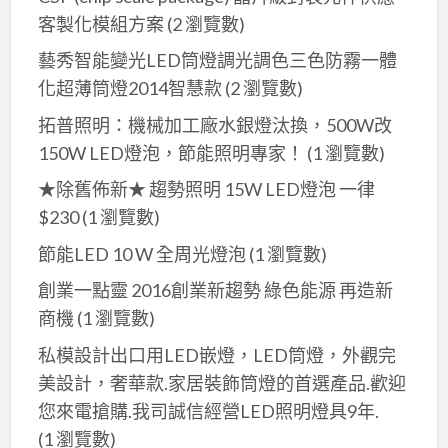
客製化模組方案
(2 瀏覽數)
藝秀智能變光LED筒燈調光調色三色防霧一體
化超薄筒燈2014智慧款
(2 瀏覽數)
拓普照明：機械加工廠水銀燈汰換，500W改
150W LED燈泡，節能照明專家！
(1 瀏覽數)
★除舊佈新★ 趨勢照明 15W LED燈泡 一律
$230
(1 瀏覽數)
節能LED 10 W 全周光燈泡
(1 瀏覽數)
創業一點靈 2016創業新趨勢 綠色能源 再造新
商機
(1 瀏覽數)
私模設計出口用LED嵌燈，LED筒燈，外觀完
美設計，奢華款.家居裝飾筒燈的首選產品.歡迎
您來電搶購.我司誠信經營LED照明燈具9年.
(1 瀏覽數)