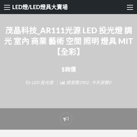
LED燈/LED燈具大賣場
茂晶科技_AR111光源 LED 投光燈 調
光 室內 商業 藝術 空間 照明 燈具 MIT
【全彩】
$詢價
LED 投光燈
總瀏覽2902 , 今天瀏覽0
Report
problem