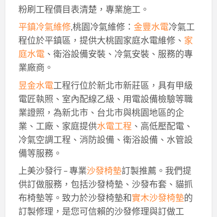
粉刷工程價目表清楚，專業施工。
平鎮冷氣維修
,桃園冷氣維修：
金豐水電
冷氣工
程位於平鎮區，提供大桃園家庭水電維修、
家
庭水電
、衛浴設備安裝、冷氣安裝、服務的專
業廠商。
昱金水電
工程行位於新北市新莊區，具有甲級
電匠執照、室內配線乙級、用電設備檢驗等職
業證照，為新北市、台北市與桃園地區的企
業、工廠、家庭提供
水電工程
、高低壓配電、
冷氣空調工程、消防設備、衛浴設備、水管設
備等服務。
上美沙發行 – 專業
沙發椅墊
訂製推薦。我們提
供訂做服務，包括沙發椅墊、沙發布套、貓抓
布椅墊等。致力於沙發椅墊和
實木沙發椅墊
的
訂製修理，是您可信賴的沙發修理與訂做工