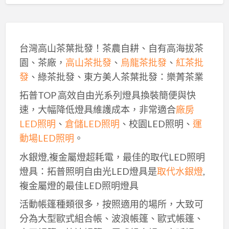
台灣高山茶葉批發！茶農自耕、自有高海拔茶
園、茶廠，
高山茶批發
、
烏龍茶批發
、
紅茶批
發
、綠茶批發、東方美人茶葉批發：樂菁茶業
拓普TOP 高效自由光系列燈具換裝簡便與快
速，大幅降低燈具維護成本，非常適合
廠房
LED照明
、
倉儲LED照明
、校園LED照明、
運
動場LED照明
。
水銀燈,複金屬燈超耗電，最佳的取代LED照明
燈具：拓普照明自由光LED燈具是
取代水銀燈
,
複金屬燈的最佳LED照明燈具
活動帳篷種類很多，按照適用的場所，大致可
分為大型歐式組合帳、波浪帳篷、歐式帳篷、