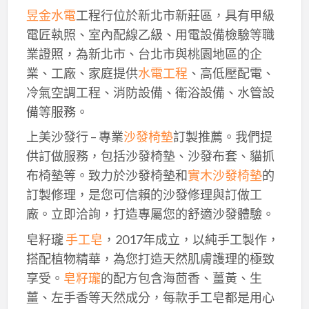
昱金水電
工程行位於新北市新莊區，具有甲級
電匠執照、室內配線乙級、用電設備檢驗等職
業證照，為新北市、台北市與桃園地區的企
業、工廠、家庭提供
水電工程
、高低壓配電、
冷氣空調工程、消防設備、衛浴設備、水管設
備等服務。
上美沙發行 – 專業
沙發椅墊
訂製推薦。我們提
供訂做服務，包括沙發椅墊、沙發布套、貓抓
布椅墊等。致力於沙發椅墊和
實木沙發椅墊
的
訂製修理，是您可信賴的沙發修理與訂做工
廠。立即洽詢，打造專屬您的舒適沙發體驗。
皂籽瓏
手工皂
，2017年成立，以純手工製作，
搭配植物精華，為您打造天然肌膚護理的極致
享受。
皂籽瓏
的配方包含海茴香、薑黃、生
薑、左手香等天然成分，每款手工皂都是用心