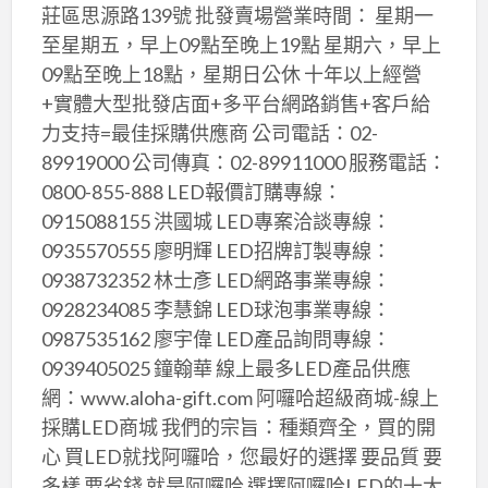
莊區思源路139號 批發賣場營業時間： 星期一
至星期五，早上09點至晚上19點 星期六，早上
09點至晚上18點，星期日公休 十年以上經營
+實體大型批發店面+多平台網路銷售+客戶給
力支持=最佳採購供應商 公司電話：02-
89919000 公司傳真：02-89911000 服務電話：
0800-855-888 LED報價訂購專線：
0915088155 洪國城 LED專案洽談專線：
0935570555 廖明輝 LED招牌訂製專線：
0938732352 林士彥 LED網路事業專線：
0928234085 李慧錦 LED球泡事業專線：
0987535162 廖宇偉 LED產品詢問專線：
0939405025 鐘翰華 線上最多LED產品供應
網：www.aloha-gift.com 阿囉哈超級商城-線上
採購LED商城 我們的宗旨：種類齊全，買的開
心 買LED就找阿囉哈，您最好的選擇 要品質 要
多樣 要省錢 就是阿囉哈 選擇阿囉哈LED的十大