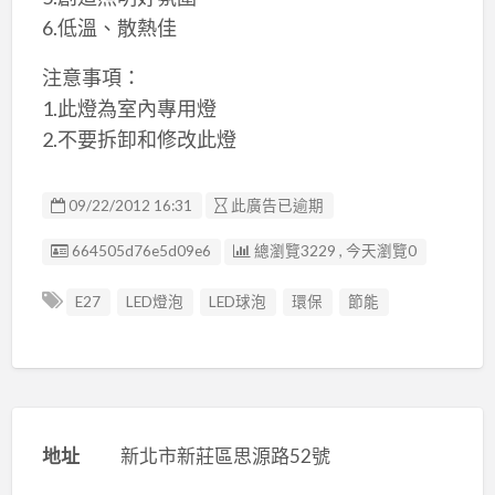
6.低溫、散熱佳
注意事項：
1.此燈為室內專用燈
2.不要拆卸和修改此燈
09/22/2012 16:31
此廣告已逾期
廣告编號
664505d76e5d09e6
總瀏覽3229 , 今天瀏覽0
E27
LED燈泡
LED球泡
環保
節能
地址
新北市新莊區思源路52號