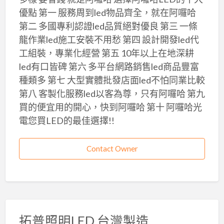
優點 第一 服務周到led物品齊全，就在阿囉哈
第二 多國專利認證led品質絕對優良 第三 一條
龍作業led施工安裝不用愁 第四 設計開發led代
工組裝，專業化經營 第五 10年以上在地深耕
led有口皆碑 第六 多平台網路銷售led商品豐富
種類多 第七 大型實體批發店面led不怕同業比較
第八 客製化服務led以客為尊，只有阿囉哈 第九
買的便宜用的開心，快到阿囉哈 第十 阿囉哈光
電您買LED的最佳選擇!!
Contact Owner
拓普照明LED 台灣製造