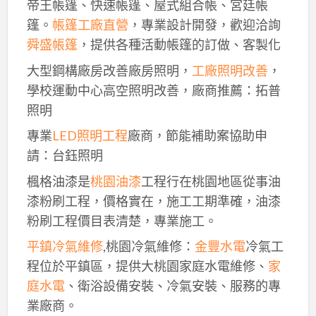
帝王帳篷、快速帳篷、屋式組合帳、宮廷帳
篷。
帳篷工廠直營
，專業設計開發，歡迎洽詢
舜盛帳篷
，提供各種活動帳篷的訂做、客製化
大型鋼構廠房改善廠房照明，
工廠照明改善
，
學校運動中心高空照明改善，廠商推薦：拓普
照明
專業
LED照明工程
廠商，節能補助案協助申
請：台鈺照明
楓格油漆是
桃園油漆
工程行在桃園地區從事油
漆粉刷工程，價格實在，施工工期準確，油漆
粉刷工程價目表清楚，專業施工。
平鎮冷氣維修
,桃園冷氣維修：
金豐水電
冷氣工
程位於平鎮區，提供大桃園家庭水電維修、
家
庭水電
、衛浴設備安裝、冷氣安裝、服務的專
業廠商。