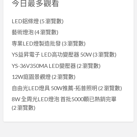
今日最多觀看
LED鋁條燈
(5 瀏覽數)
藝術燈泡
(4 瀏覽數)
専業LED燈製造批發
(3 瀏覽數)
YS益昇電子 LED高功變壓器 50W
(3 瀏覽數)
YS-36V350MA LED變壓器
(2 瀏覽數)
12W庭園景觀燈
(2 瀏覽數)
自由光LED燈具 50W推薦-拓普照明
(2 瀏覽數)
8W 全周光LED燈泡 首批5000顆已熱銷完畢
(2 瀏覽數)