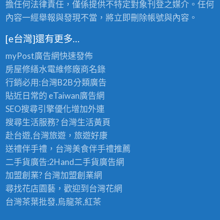
擔任何法律責任，僅係提供不特定對象刊登之媒介。任何
內容一經舉報與發現不當，將立即刪除帳號與內容。
[e台灣]還有更多…
myPost廣告網
快速發佈
房屋修繕
水電維修廠商名錄
行銷必用:台灣B2B
分類廣告
貼近日常的
eTaiwan廣告網
SEO搜尋引擎優化
增加外連
搜尋生活服務? 台灣
生活黃頁
赴台遊,台灣旅遊
，旅遊好康
送禮伴手禮，台灣美食
伴手禮
推薦
二手貨廣告:2Hand
二手貨
廣告網
加盟創業? 台灣
加盟創業
網
尋找花店園藝，歡迎到
台灣花網
台灣茶葉批發
,烏龍茶,紅茶