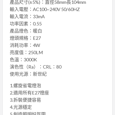
產品尺寸(±5%)：直徑58mm長104mm
輸入電壓：AC100~240V 50/60HZ
輸入電流：33mA
功率因素：0.55
產品燈色：暖白
燈頭規格：E27
消耗功率：4W
亮度值：250LM
色溫：3000K
演色性（Ra）：CRL：80
使用光源：新世紀
1.螺旋省電燈泡
2.適用所有E27燈座
3.拆裝便捷容易
4.光源穩定
5.創造照明好氛圍