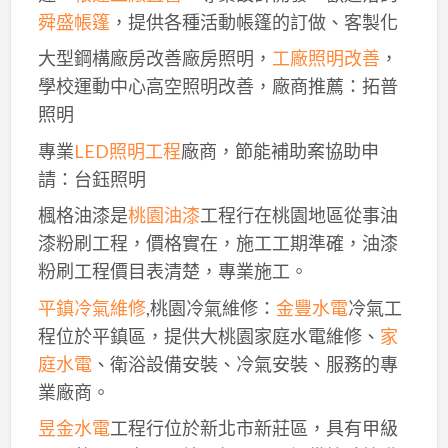
舜盛帳篷
，提供各種活動帳篷的訂做、客製化
大型鋼構廠房改善廠房照明，
工廠照明改善
，
學校運動中心高空照明改善，廠商推薦：拓普
照明
專業
LED照明工程
廠商，節能補助案協助申
請：台鈺照明
楓格油漆是
桃園油漆
工程行在桃園地區從事油
漆粉刷工程，價格實在，施工工期準確，油漆
粉刷工程價目表清楚，專業施工。
平鎮冷氣維修
,桃園冷氣維修：
金豐水電
冷氣工
程位於平鎮區，提供大桃園家庭水電維修、
家
庭水電
、衛浴設備安裝、冷氣安裝、服務的專
業廠商。
昱金水電
工程行位於新北市新莊區，具有甲級