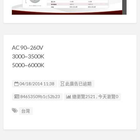
AC 90~260V
3000~3500K
5000~6000K
04/18/2014 11:38
此廣告已逾期
廣告编號
84653509b1c52b23
總瀏覽2521 , 今天瀏覽0
台灣