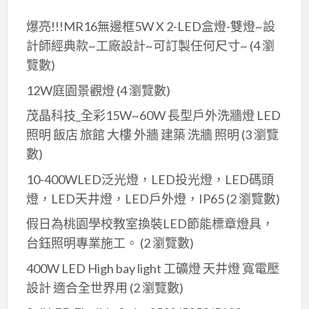
爆亮!!!MR16無邊框5W X 2-LED盒燈-雙燈~設
計師經典款~工廠設計~可訂製任何尺寸~
(4 瀏
覽數)
12W庭園景觀燈
(4 瀏覽數)
茂晶科技_全彩15W~60W 長型戶外洗牆燈 LED
照明 飯店 旅館 大樓 外牆 建築 洗牆 照明
(3 瀏覽
數)
10-400WLED泛光燈，LED投光燈，LED碼頭
燈，LED天井燈，LED戶外燈，IP65
(2 瀏覽數)
假日為桃園學校教室換裝LED節能標章燈具，
台鈺照明專業施工。
(2 瀏覽數)
400W LED High bay light 工礦燈 天井燈 寬電壓
設計 適合全世界用
(2 瀏覽數)