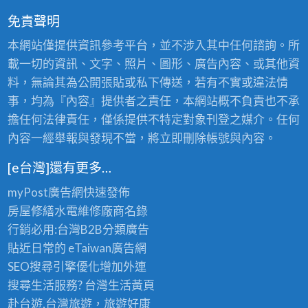
免責聲明
本網站僅提供資訊參考平台，並不涉入其中任何諮詢。所
載一切的資訊、文字、照片、圖形、廣告內容、或其他資
料，無論其為公開張貼或私下傳送，若有不實或違法情
事，均為『內容』提供者之責任，本網站概不負責也不承
擔任何法律責任，僅係提供不特定對象刊登之媒介。任何
內容一經舉報與發現不當，將立即刪除帳號與內容。
[e台灣]還有更多…
myPost廣告網
快速發佈
房屋修繕
水電維修廠商名錄
行銷必用:台灣B2B
分類廣告
貼近日常的
eTaiwan廣告網
SEO搜尋引擎優化
增加外連
搜尋生活服務? 台灣
生活黃頁
赴台遊,台灣旅遊
，旅遊好康