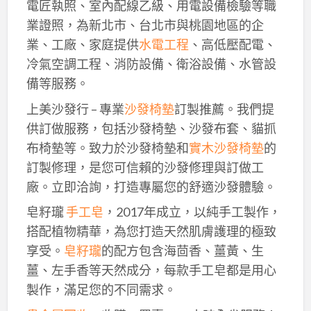
電匠執照、室內配線乙級、用電設備檢驗等職
業證照，為新北市、台北市與桃園地區的企
業、工廠、家庭提供
水電工程
、高低壓配電、
冷氣空調工程、消防設備、衛浴設備、水管設
備等服務。
上美沙發行 – 專業
沙發椅墊
訂製推薦。我們提
供訂做服務，包括沙發椅墊、沙發布套、貓抓
布椅墊等。致力於沙發椅墊和
實木沙發椅墊
的
訂製修理，是您可信賴的沙發修理與訂做工
廠。立即洽詢，打造專屬您的舒適沙發體驗。
皂籽瓏
手工皂
，2017年成立，以純手工製作，
搭配植物精華，為您打造天然肌膚護理的極致
享受。
皂籽瓏
的配方包含海茴香、薑黃、生
薑、左手香等天然成分，每款手工皂都是用心
製作，滿足您的不同需求。