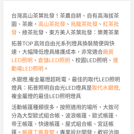
台灣高山茶葉批發！茶農自耕、自有高海拔茶
園、茶廠，
高山茶批發
、
烏龍茶批發
、
紅茶批
發
、綠茶批發、東方美人茶葉批發：樂菁茶業
拓普TOP 高效自由光系列燈具換裝簡便與快
速，大幅降低燈具維護成本，非常適合
廠房
LED照明
、
倉儲LED照明
、校園LED照明、
運
動場LED照明
。
水銀燈,複金屬燈超耗電，最佳的取代LED照明
燈具：拓普照明自由光LED燈具是
取代水銀燈
,
複金屬燈的最佳LED照明燈具
活動帳篷種類很多，按照適用的場所，大致可
分為大型歐式組合帳、波浪帳篷、歐式帳篷、
帝王帳篷、快速帳篷、屋式組合帳、宮廷帳
篷。
帳篷工廠直營
，專業設計開發，歡迎洽詢