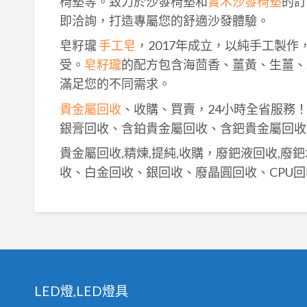
椅墊等。致力於沙發椅墊和
實木沙發椅墊
的訂
即洽詢，打造專屬您的舒適沙發體驗。
皂籽瓏
手工皂
，2017年成立，以純手工製
受。
皂籽瓏
的配方包含海茴香、薑黃、生薑、
滿足您的不同需求。
貴金屬回收
、收購、買賣，24小時全省服務
銀膏回收、含鉑貴金屬回收、含鈀貴金屬回收
貴金屬回收,精煉,提純,收購，廢鈀液回收,廢
收、白金回收、銀回收、廢晶圓回收、CPU回
LED燈,LED燈具