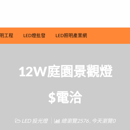
明工程
LED燈批發
LED照明產業網
12W庭園景觀燈
$電洽
LED 投光燈
總瀏覽2576 , 今天瀏覽0