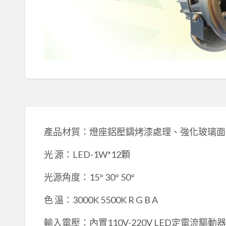
產品材質：燈座鋁壓鑄烤漆處理、強化玻璃面
光 源：LED-1W*12顆
光源角度：15° 30° 50°
色 溫：3000K 5500K R G B A
輸入電壓：內置110V-220V LED定電流驅動器