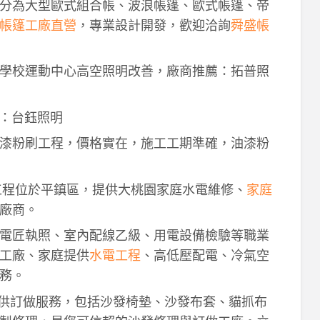
分為大型歐式組合帳、波浪帳篷、歐式帳篷、帝
帳篷工廠直營
，專業設計開發，歡迎洽詢
舜盛帳
學校運動中心高空照明改善，廠商推薦：拓普照
：台鈺照明
漆粉刷工程，價格實在，施工工期準確，油漆粉
工程位於平鎮區，提供大桃園家庭水電維修、
家庭
廠商。
電匠執照、室內配線乙級、用電設備檢驗等職業
工廠、家庭提供
水電工程
、高低壓配電、冷氣空
務。
供訂做服務，包括沙發椅墊、沙發布套、貓抓布