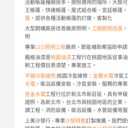
活動帳篷種類很多，按照適用的場所，大致可
王帳篷、快速帳篷、屋式組合帳、宮廷帳篷。
篷
，提供各種活動帳篷的訂做、客製化
大型鋼構廠房改善廠房照明，
工廠照明改善
，
明
專業
LED照明工程
廠商，節能補助案協助申請
楓格油漆是
桃園油漆
工程行在桃園地區從事油
刷工程價目表清楚，專業施工。
平鎮冷氣維修
,桃園冷氣維修：
金豐水電
冷氣
水電
、衛浴設備安裝、冷氣安裝、服務的專業
昱金水電
工程行位於新北市新莊區，具有甲級
證照，為新北市、台北市與桃園地區的企業、
調工程、消防設備、衛浴設備、水管設備等服
上美沙發行 – 專業
沙發椅墊
訂製推薦。我們提