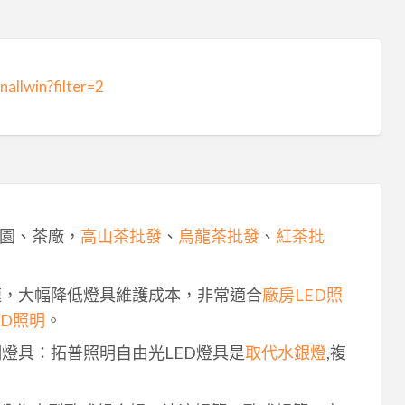
allwin?filter=2
園、茶廠，
高山茶批發
、
烏龍茶批發
、
紅茶批
速，大幅降低燈具維護成本，非常適合
廠房LED照
ED照明
。
明燈具：拓普照明自由光LED燈具是
取代水銀燈
,複