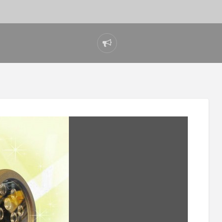
Report
problem