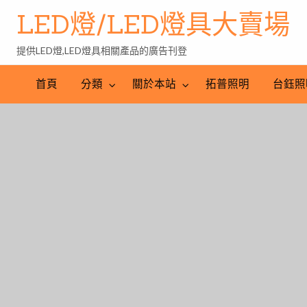
LED燈/LED燈具大賣場
提供LED燈,LED燈具相關產品的廣告刊登
台
LED
鈺
LED
照
首頁
分類
關於本站
拓普照明
台鈺照
照
燈
明
明
批
產
工
發
業
程
網