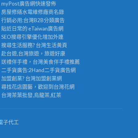
myPost廣告網
快速發佈
房屋修繕
水電維修廠商名錄
行銷必用:台灣B2B
分類廣告
貼近日常的
eTaiwan廣告網
SEO搜尋引擎優化
增加外連
搜尋生活服務? 台灣
生活黃頁
赴台遊,台灣旅遊
，旅遊好康
送禮伴手禮，台灣美食
伴手禮
推薦
二手貨廣告:2Hand
二手貨
廣告網
加盟創業? 台灣
加盟創業
網
尋找花店園藝，歡迎到
台灣花網
台灣茶葉批發
,烏龍茶,紅茶
電子代工