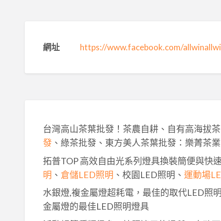
網址
https://www.facebook.com/allwinallwin
台灣高山茶葉批發！茶農自耕、自有高海拔茶
發
、綠茶批發、東方美人茶葉批發：樂菁茶業
拓普TOP 高效自由光系列燈具換裝簡便與快
明
、
倉儲LED照明
、校園LED照明、
運動場L
水銀燈,複金屬燈超耗電，最佳的取代LED照
金屬燈的最佳LED照明燈具