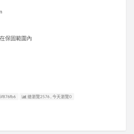
m
在保固範圍內
5f876fb6
總瀏覽2576 , 今天瀏覽0