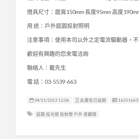
燈具尺寸：面寬150mm 長度95mm 高度190m
用 途：戶外庭園投射照明
注意事項：使用本司以外之定電流驅動器，不
歡迎有興趣的您來電洽詢
聯絡人：戴先生
電 話：03-5539-663
廣告编號
04/11/2013 12:06
此廣告已逾期
16251663
庭園 投光燈 投射燈 戶外 景觀燈