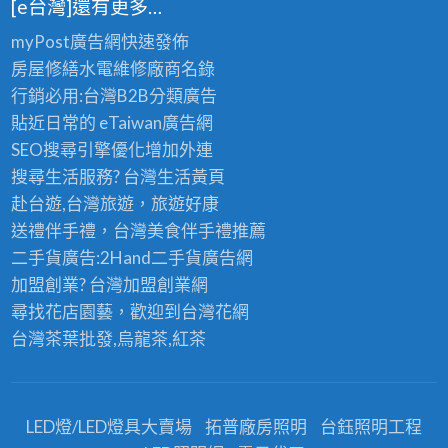
[e台灣]還有更多…
myPost廣告網
快速發佈
房屋修繕
水電維修廠商名錄
行銷必用:台灣B2B
分類廣告
貼近日常的
eTaiwan廣告網
SEO搜尋引擎優化
增加外連
搜尋生活服務? 台灣
生活黃頁
赴台遊,台灣旅遊
，旅遊好康
送禮伴手禮，台灣美食
伴手禮
推薦
二手貨廣告:2Hand
二手貨
廣告網
加盟創業? 台灣
加盟創業
網
尋找花店園藝，歡迎到
台灣花網
台灣茶葉批發
,烏龍茶,紅茶
LED燈/LED燈具大賣場
拓普廠房照明
台鈺照明工程