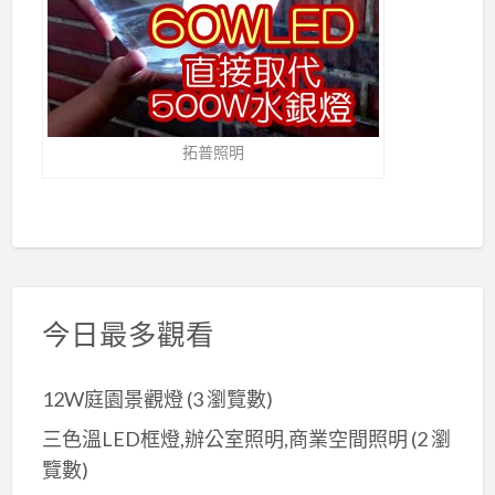
拓普照明
今日最多觀看
12W庭園景觀燈
(3 瀏覽數)
三色溫LED框燈,辦公室照明,商業空間照明
(2 瀏
覽數)