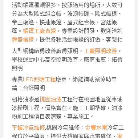
活動帳篷種類很多，按照適用的場所，大致可
分為大型歐式組合帳、波浪帳篷、歐式帳篷、
帝王帳篷、快速帳篷、屋式組合帳、宮廷帳
篷。
帳篷工廠直營
，專業設計開發，歡迎洽詢
舜盛帳篷
，提供各種活動帳篷的訂做、客製化
大型鋼構廠房改善廠房照明，
工廠照明改善
，
學校運動中心高空照明改善，廠商推薦：拓普
照明
專業
LED照明工程
廠商，節能補助案協助申
請：台鈺照明
楓格油漆是
桃園油漆
工程行在桃園地區從事油
漆粉刷工程，價格實在，施工工期準確，油漆
粉刷工程價目表清楚，專業施工。
平鎮冷氣維修
,桃園冷氣維修：
金豐水電
冷氣工
程位於平鎮區，提供大桃園家庭水電維修、
家