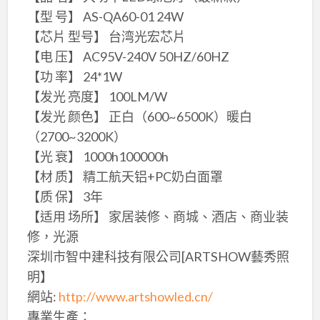
【型 号】 AS-QA60-01 24W
【芯片 型号】 台湾光宏芯片
【电 压】 AC95V-240V 50HZ/60HZ
【功 率】 24*1W
【发光 亮度】 100LM/W
【发光 颜色】 正白（600~6500K）暖白
（2700~3200K）
【光 衰】 1000h100000h
【材 质】 精工航天铝+PC奶白面罩
【质 保】 3年
【适用 场所】 家居装修、商城、酒店、商业装
修，光源
深圳市智中建科技有限公司[ARTSHOW藝秀照
明】
網站:
http://www.artshowled.cn/
專業生產：