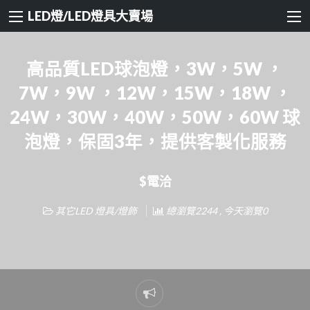
LED燈/LED燈具大賣場
高品質LED球泡燈，3W，5W ，
7W，9W ，12W，15W，18W ，
24W，30W，40W，50W，60W 球
泡燈，保固3年，提供客製化服務
$電洽
其它LED 燈具/燈飾
總瀏覽2244 , 今天瀏覽0
Report