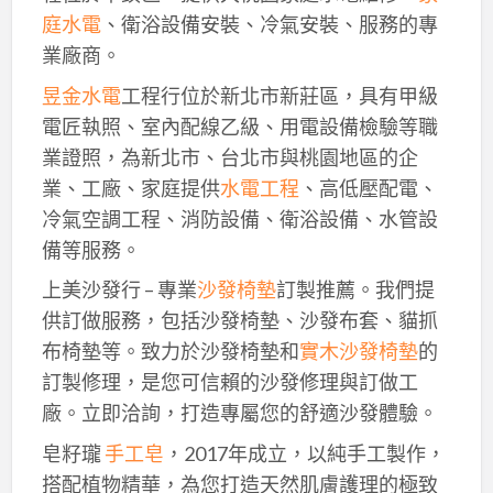
庭水電
、衛浴設備安裝、冷氣安裝、服務的專
業廠商。
昱金水電
工程行位於新北市新莊區，具有甲級
電匠執照、室內配線乙級、用電設備檢驗等職
業證照，為新北市、台北市與桃園地區的企
業、工廠、家庭提供
水電工程
、高低壓配電、
冷氣空調工程、消防設備、衛浴設備、水管設
備等服務。
上美沙發行 – 專業
沙發椅墊
訂製推薦。我們提
供訂做服務，包括沙發椅墊、沙發布套、貓抓
布椅墊等。致力於沙發椅墊和
實木沙發椅墊
的
訂製修理，是您可信賴的沙發修理與訂做工
廠。立即洽詢，打造專屬您的舒適沙發體驗。
皂籽瓏
手工皂
，2017年成立，以純手工製作，
搭配植物精華，為您打造天然肌膚護理的極致