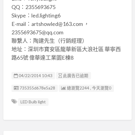
QQ：2355693675
Skype：led.lighting6
E-mail：artshowled@163.com ，
2355693675@qq.com
聯繫人：陶建先生（行銷經理）
地址：深圳市寶安區龍華新區大浪社區 華寧西
路65號 偉華達工業園E棟8
04/22/2014 10:43
此廣告已逾期
廣告编號
735355d678e5a28
總瀏覽2244 , 今天瀏覽0
LED Bulb light