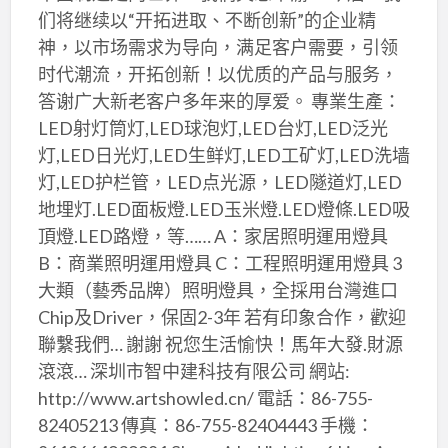
们将继续以“开拓进取、不断创新”的企业精
神，以市场需求为导向，满足客户需要，引领
时代潮流，开拓创新！以优质的产品与服务，
答谢广大新老客户多年来的厚爱。 專業生產：
LED射灯筒灯,LED球泡灯,LED台灯,LED泛光
灯,LED日光灯,LED生鲜灯,LED工矿灯,LED洗墙
灯,LED护栏管，LED点光源，LED隧道灯,LED
地埋灯.LED面板燈.LED玉米燈.LED燈條.LED吸
頂燈.LED路燈，等…… A：家居照明運用燈具
B：商業照明運用燈具 C：工程照明運用燈具 3
大類（藝秀品牌）照明燈具，全採用台灣進口
Chip及Driver，保固2-3年 若有印象合作，歡迎
聯繫我們… 謝謝 祝您生活愉快！馬年大發.財源
滾滾… 深圳市智中建科技有限公司 網站:
http://www.artshowled.cn/ 電話：86-755-
82405213 傳真：86-755-82404443 手機：