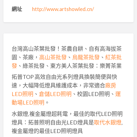
網址
http://www.artshowled.cn/
台灣高山茶葉批發！茶農自耕、自有高海拔茶
園、茶廠，
高山茶批發
、
烏龍茶批發
、
紅茶批
發
、綠茶批發、東方美人茶葉批發：樂菁茶業
拓普TOP 高效自由光系列燈具換裝簡便與快
速，大幅降低燈具維護成本，非常適合
廠房
LED照明
、
倉儲LED照明
、校園LED照明、
運
動場LED照明
。
水銀燈,複金屬燈超耗電，最佳的取代LED照明
燈具：拓普照明自由光LED燈具是
取代水銀燈
,
複金屬燈的最佳LED照明燈具