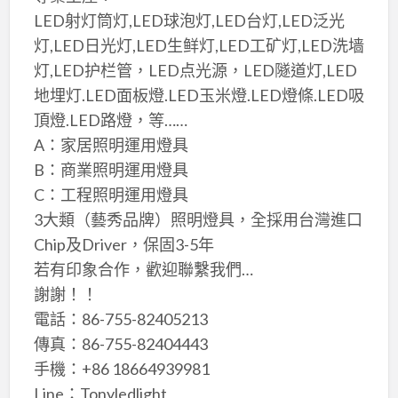
LED射灯筒灯,LED球泡灯,LED台灯,LED泛光
灯,LED日光灯,LED生鲜灯,LED工矿灯,LED洗墙
灯,LED护栏管，LED点光源，LED隧道灯,LED
地埋灯.LED面板燈.LED玉米燈.LED燈條.LED吸
頂燈.LED路燈，等……
A：家居照明運用燈具
B：商業照明運用燈具
C：工程照明運用燈具
3大類（藝秀品牌）照明燈具，全採用台灣進口
Chip及Driver，保固3-5年
若有印象合作，歡迎聯繫我們…
謝謝！！
電話：86-755-82405213
傳真：86-755-82404443
手機：+86 18664939981
Line：Tonyledlight