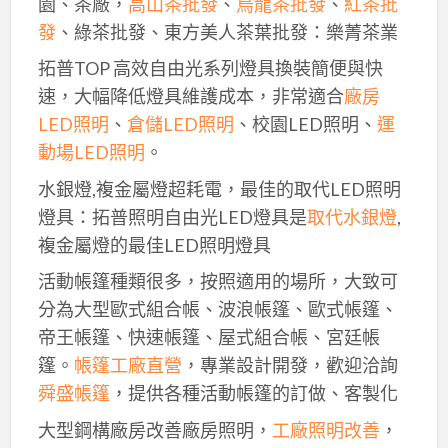
園、茶廠，
高山茶批發
、
烏龍茶批發
、
紅茶批
發
、綠茶批發、東方美人茶葉批發：樂菁茶業
拓普TOP 高效自由光系列燈具換裝簡便與快
速，大幅降低燈具維護成本，非常適合
廠房
LED照明
、
倉儲LED照明
、校園LED照明、
運
動場LED照明
。
水銀燈,複金屬燈超耗電，最佳的取代LED照明
燈具：拓普照明自由光LED燈具是
取代水銀燈
,
複金屬燈的最佳LED照明燈具
活動帳篷種類很多，按照適用的場所，大致可
分為大型歐式組合帳、波浪帳篷、歐式帳篷、
帝王帳篷、快速帳篷、屋式組合帳、宮廷帳
篷。
帳篷工廠直營
，專業設計開發，歡迎洽詢
舜盛帳篷
，提供各種活動帳篷的訂做、客製化
大型鋼構廠房改善廠房照明，
工廠照明改善
，