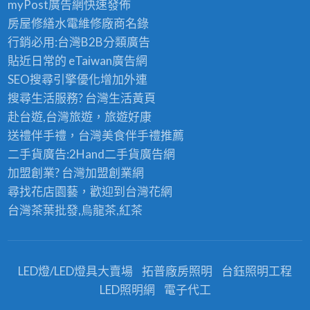
myPost廣告網
快速發佈
房屋修繕
水電維修廠商名錄
行銷必用:台灣B2B
分類廣告
貼近日常的
eTaiwan廣告網
SEO搜尋引擎優化
增加外連
搜尋生活服務? 台灣
生活黃頁
赴台遊,台灣旅遊
，旅遊好康
送禮伴手禮，台灣美食
伴手禮
推薦
二手貨廣告:2Hand
二手貨
廣告網
加盟創業? 台灣
加盟創業
網
尋找花店園藝，歡迎到
台灣花網
台灣茶葉批發
,烏龍茶,紅茶
LED燈/LED燈具大賣場
拓普廠房照明
台鈺照明工程
LED照明網
電子代工