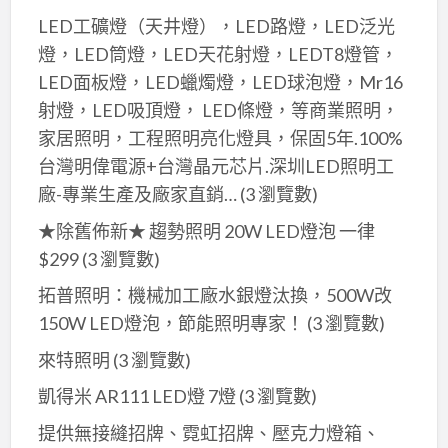
LED工礦燈（天井燈），LED路燈，LED泛光
燈，LED筒燈，LED天花射燈，LEDT8燈管，
LED面板燈，LED蠟燭燈，LED球泡燈，Mr16
射燈，LED吸頂燈， LED條燈，等商業照明，
家居照明，工程照明亮化燈具，保固5年.100%
台灣明偉電源+台灣晶元芯片.深圳LED照明工
廠-專業生產及廠家直銷…
(3 瀏覽數)
★除舊佈新★ 趨勢照明 20W LED燈泡 一律
$299
(3 瀏覽數)
拓普照明：機械加工廠水銀燈汰換，500W改
150W LED燈泡，節能照明專家！
(3 瀏覽數)
來特照明
(3 瀏覽數)
凱得米 AR111 LED燈 7燈
(3 瀏覽數)
提供無接縫招牌、霓虹招牌、壓克力燈箱、