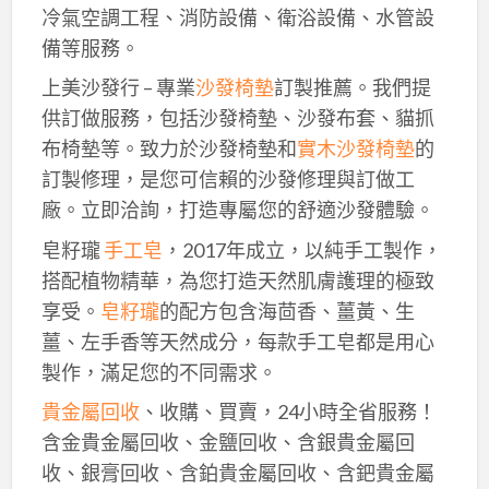
冷氣空調工程、消防設備、衛浴設備、水管設
備等服務。
上美沙發行 – 專業
沙發椅墊
訂製推薦。我們提
供訂做服務，包括沙發椅墊、沙發布套、貓抓
布椅墊等。致力於沙發椅墊和
實木沙發椅墊
的
訂製修理，是您可信賴的沙發修理與訂做工
廠。立即洽詢，打造專屬您的舒適沙發體驗。
皂籽瓏
手工皂
，2017年成立，以純手工製作，
搭配植物精華，為您打造天然肌膚護理的極致
享受。
皂籽瓏
的配方包含海茴香、薑黃、生
薑、左手香等天然成分，每款手工皂都是用心
製作，滿足您的不同需求。
貴金屬回收
、收購、買賣，24小時全省服務！
含金貴金屬回收、金鹽回收、含銀貴金屬回
收、銀膏回收、含鉑貴金屬回收、含鈀貴金屬