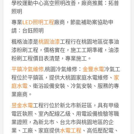
學校運動中心高空照明改善，廠商推薦：拓普
照明
專業
LED照明工程
廠商，節能補助案協助申
請：台鈺照明
楓格油漆是
桃園油漆
工程行在桃園地區從事油
漆粉刷工程，價格實在，施工工期準確，油漆
粉刷工程價目表清楚，專業施工。
平鎮冷氣維修
,桃園冷氣維修：
金豐水電
冷氣工
程位於平鎮區，提供大桃園家庭水電維修、
家
庭水電
、衛浴設備安裝、冷氣安裝、服務的專
業廠商。
昱金水電
工程行位於新北市新莊區，具有甲級
電匠執照、室內配線乙級、用電設備檢驗等職
業證照，為新北市、台北市與桃園地區的企
業、工廠、家庭提供
水電工程
、高低壓配電、