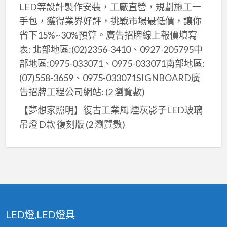
LED等設計製作安裝，工廠直營，規劃施工一
手包，獲得業界好評，挑戰市場最低價，讓你
省下15%~30%預算。廣告招牌線上報價填寫
表: 北部地區:(02)2356-3410、0927-205795中
部地區:0975-033071、0975-033071南部地區:
(07)558-3659、0975-033071SIGNBOARD廣
告招牌工程公司網站:
(2 瀏覽數)
【夢想家照明】復古工業風 煙灰影子LED玻璃
吊燈 D款 復刻版
(2 瀏覽數)
LED燈,LED燈具