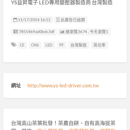
YS益昇電子 LED專用變壓器製造商 台灣製造
11/17/2014 16:12
此廣告已逾期
廣告编號
7855469ad0bdc3df
總瀏覽3674 , 今天瀏覽1
CE
CNS
LED
PF
台灣製造
高功率
網址
http://www.ys-led-driver.com.tw
台灣高山茶葉批發！茶農自耕、自有高海拔茶