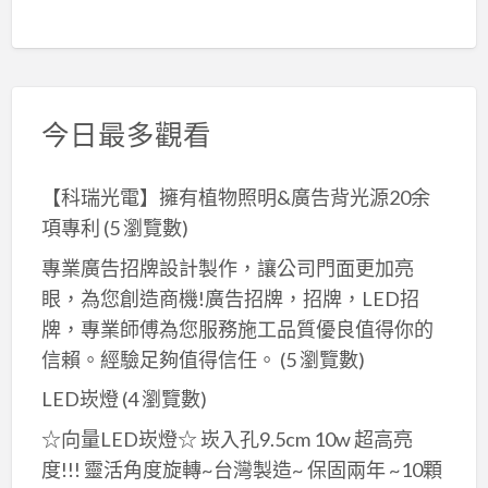
今日最多觀看
【科瑞光電】擁有植物照明&廣告背光源20余
項專利
(5 瀏覽數)
專業廣告招牌設計製作，讓公司門面更加亮
眼，為您創造商機!廣告招牌，招牌，LED招
牌，專業師傅為您服務施工品質優良值得你的
信賴。經驗足夠值得信任。
(5 瀏覽數)
LED崁燈
(4 瀏覽數)
☆向量LED崁燈☆ 崁入孔9.5cm 10w 超高亮
度!!! 靈活角度旋轉~台灣製造~ 保固兩年 ~10顆