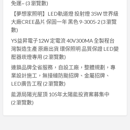
免運~
(3 瀏覽數)
【夢想家照明】LED軌道燈 投射燈 35W 世界級
大廠CREE晶片 保固一年 黑色 9-3005-2
(3 瀏覽
數)
YS益昇電子12W 定電流 40V300MA 全製程台
灣製造生產 原廠出貨 環保照明 品質保證 LED變
壓器崁燈專用
(2 瀏覽數)
連鎖品牌全省服務，自設工廠，整體規劃，專
業設計施工，無接縫防颱招牌、金屬招牌、
LED廣告工程
(2 瀏覽數)
能源局陽光屋頂 105年太陽能投資案募集中
(2 瀏覽數)