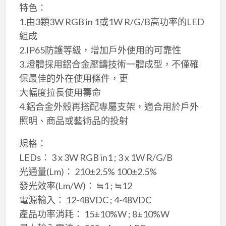
特色：
1.由3顆3W RGB in 1或1W R/G/B高功率的LED
組成
2.IP65防護等級，增加戶外使用的可靠性
3.燈體採用鋁合金壓鑄技術一體成型，不僅確
保最佳的外在使用條件，更
大幅度拉長使用壽命
4.鋁合金外殼再搭配專屬支架，適合用於戶外
照明、商品或藝術品的投射
規格：
LEDs： 3 x 3W RGB in1 ; 3 x 1W R/G/B
光通量(Lm)： 210±2.5% 100±2.5%
發光效率(Lm/W)： ≒1 ; ≒12
電源輸入： 12-48VDC ; 4-48VDC
產品功率消耗： 15±10%W ; 8±10%W