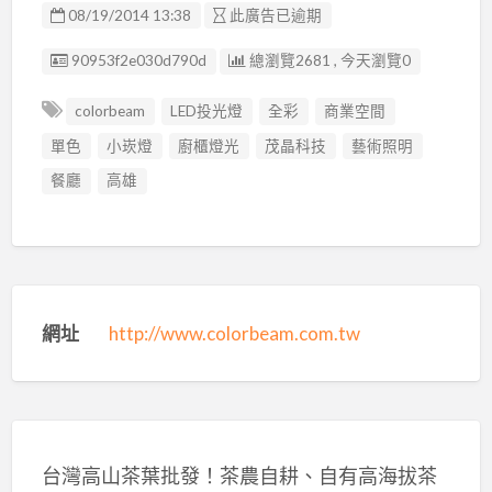
08/19/2014 13:38
此廣告已逾期
廣告编號
90953f2e030d790d
總瀏覽2681 , 今天瀏覽0
colorbeam
LED投光燈
全彩
商業空間
單色
小崁燈
廚櫃燈光
茂晶科技
藝術照明
餐廳
高雄
網址
http://www.colorbeam.com.tw
台灣高山茶葉批發！茶農自耕、自有高海拔茶