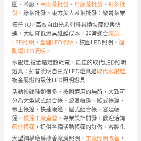
園、茶廠，
高山茶批發
、
烏龍茶批發
、
紅茶批
發
、綠茶批發、東方美人茶葉批發：樂菁茶業
拓普TOP 高效自由光系列燈具換裝簡便與快
速，大幅降低燈具維護成本，非常適合
廠房
LED照明
、
倉儲LED照明
、校園LED照明、
運
動場LED照明
。
水銀燈,複金屬燈超耗電，最佳的取代LED照明
燈具：拓普照明自由光LED燈具是
取代水銀燈
,
複金屬燈的最佳LED照明燈具
活動帳篷種類很多，按照適用的場所，大致可
分為大型歐式組合帳、波浪帳篷、歐式帳篷、
帝王帳篷、快速帳篷、屋式組合帳、宮廷帳
篷。
帳篷工廠直營
，專業設計開發，歡迎洽詢
舜盛帳篷
，提供各種活動帳篷的訂做、客製化
大型鋼構廠房改善廠房照明，
工廠照明改善
，