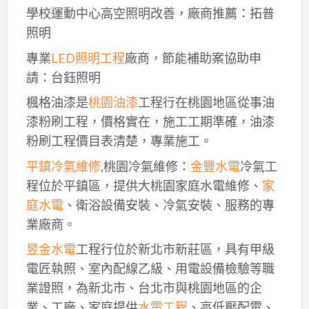
學校運動中心高空照明改善，廠商推薦：拓普
照明
專業
LED照明工程
廠商，節能補助案協助申
請：台鈺照明
楓格油漆是
桃園油漆
工程行在桃園地區從事油
漆粉刷工程，價格實在，施工工期準確，油漆
粉刷工程價目表清楚，專業施工。
平鎮冷氣維修
,桃園冷氣維修：
金豐水電
冷氣工
程位於平鎮區，提供大桃園家庭水電維修、
家
庭水電
、衛浴設備安裝、冷氣安裝、服務的專
業廠商。
昱金水電
工程行位於新北市新莊區，具有甲級
電匠執照、室內配線乙級、用電設備檢驗等職
業證照，為新北市、台北市與桃園地區的企
業、工廠、家庭提供
水電工程
、高低壓配電、