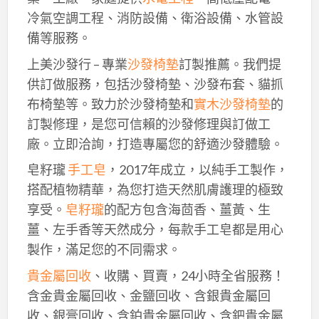
冷氣空調工程、消防設備、衛浴設備、水管設
備等服務。
上美沙發行 – 專業
沙發椅墊
訂製推薦。我們提
供訂做服務，包括沙發椅墊、沙發布套、貓抓
布椅墊等。致力於沙發椅墊和
實木沙發椅墊
的
訂製修理，是您可信賴的沙發修理與訂做工
廠。立即洽詢，打造專屬您的舒適沙發體驗。
皂籽瓏
手工皂
，2017年成立，以純手工製作，
搭配植物精華，為您打造天然肌膚護理的極致
享受。
皂籽瓏
的配方包含海茴香、薑黃、生
薑、左手香等天然成分，每款手工皂都是用心
製作，滿足您的不同需求。
貴金屬回收
、收購、買賣，24小時全省服務！
含金貴金屬回收、金鹽回收、含銀貴金屬回
收、銀膏回收、含鉑貴金屬回收、含鈀貴金屬