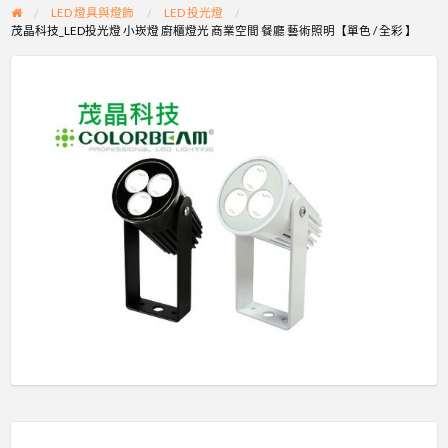
LED 燈具與燈飾
LED 投光燈
茂晶科技_LED投光燈 小崁燈 廚櫃燈光 商業空間 餐廳 藝術照明【單色 / 全彩 】