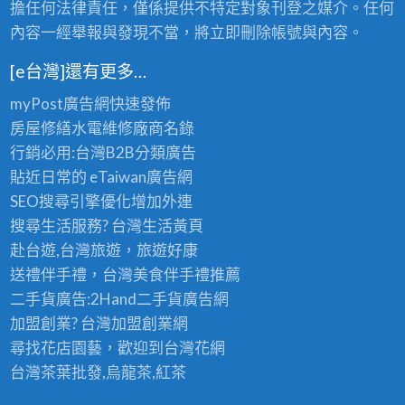
擔任何法律責任，僅係提供不特定對象刊登之媒介。任何
內容一經舉報與發現不當，將立即刪除帳號與內容。
[e台灣]還有更多…
myPost廣告網
快速發佈
房屋修繕
水電維修廠商名錄
行銷必用:台灣B2B
分類廣告
貼近日常的
eTaiwan廣告網
SEO搜尋引擎優化
增加外連
搜尋生活服務? 台灣
生活黃頁
赴台遊,台灣旅遊
，旅遊好康
送禮伴手禮，台灣美食
伴手禮
推薦
二手貨廣告:2Hand
二手貨
廣告網
加盟創業? 台灣
加盟創業
網
尋找花店園藝，歡迎到
台灣花網
台灣茶葉批發
,烏龍茶,紅茶