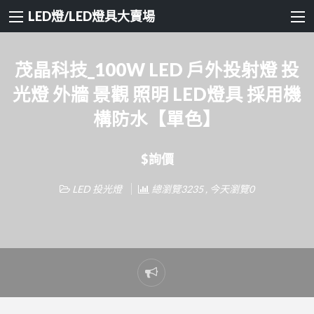
LED燈/LED燈具大賣場
茂晶科技_100W LED 戶外投射燈 投
光燈 外牆 景觀 照明 LED燈具 採用機
構防水【單色】
$詢價
LED 投光燈
總瀏覽3235 , 今天瀏覽0
Report
problem