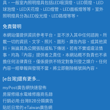
具，一般室內照明燈具包括LED吸頂燈、LED筒燈、LED
球泡燈、LED天花燈、LED燈管、LED面板燈等等，室外
照明燈具分為LED投光燈、LED路燈等等。
免責聲明
本網站僅提供資訊參考平台，並不涉入其中任何諮詢。所
載一切的資訊、文字、照片、圖形、廣告內容、或其他資
料，無論其為公開張貼或私下傳送，若有不實或違法情
事，均為『內容』提供者之責任，本網站概不負責也不承
擔任何法律責任，僅係提供不特定對象刊登之媒介。任何
內容一經舉報與發現不當，將立即刪除帳號與內容。
[e台灣]還有更多…
myPost廣告網
快速發佈
房屋修繕
水電維修廠商名錄
行銷必用:台灣B2B
分類廣告
貼近日常的
eTaiwan廣告網