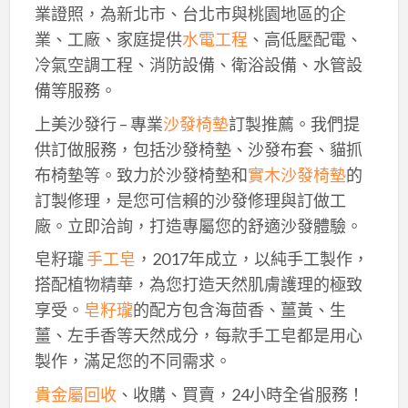
業證照，為新北市、台北市與桃園地區的企
業、工廠、家庭提供
水電工程
、高低壓配電、
冷氣空調工程、消防設備、衛浴設備、水管設
備等服務。
上美沙發行 – 專業
沙發椅墊
訂製推薦。我們提
供訂做服務，包括沙發椅墊、沙發布套、貓抓
布椅墊等。致力於沙發椅墊和
實木沙發椅墊
的
訂製修理，是您可信賴的沙發修理與訂做工
廠。立即洽詢，打造專屬您的舒適沙發體驗。
皂籽瓏
手工皂
，2017年成立，以純手工製作，
搭配植物精華，為您打造天然肌膚護理的極致
享受。
皂籽瓏
的配方包含海茴香、薑黃、生
薑、左手香等天然成分，每款手工皂都是用心
製作，滿足您的不同需求。
貴金屬回收
、收購、買賣，24小時全省服務！