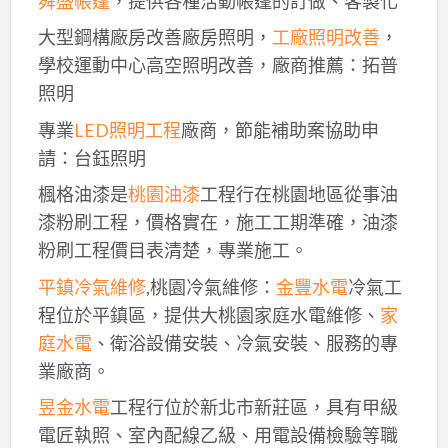
舜盛帳篷
，提供各種活動帳篷的訂做、客製化
大型鋼構廠房改善廠房照明，
工廠照明改善
，
學校運動中心高空照明改善，廠商推薦：拓普
照明
專業
LED照明工程
廠商，節能補助案協助申
請：台鈺照明
楓格油漆是
桃園油漆
工程行在桃園地區從事油
漆粉刷工程，價格實在，施工工期準確，油漆
粉刷工程價目表清楚，專業施工。
平鎮冷氣維修
,桃園冷氣維修：
金豐水電
冷氣工
程位於平鎮區，提供大桃園家庭水電維修、
家
庭水電
、衛浴設備安裝、冷氣安裝、服務的專
業廠商。
昱金水電
工程行位於新北市新莊區，具有甲級
電匠執照、室內配線乙級、用電設備檢驗等職