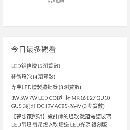
拓普照明
今日最多觀看
LED鋁條燈
(5 瀏覽數)
藝術燈泡
(4 瀏覽數)
専業LED燈製造批發
(3 瀏覽數)
3W 5W 7W LED COB灯杯 MR16 E27 GU10
GU5.3射灯 DC12V AC85-264V
(3 瀏覽數)
【夢想家照明】設計師的燈款 微蘊電鍍玻璃
LED吊燈 餐吊燈 A款 贈送 LED光源 復刻版