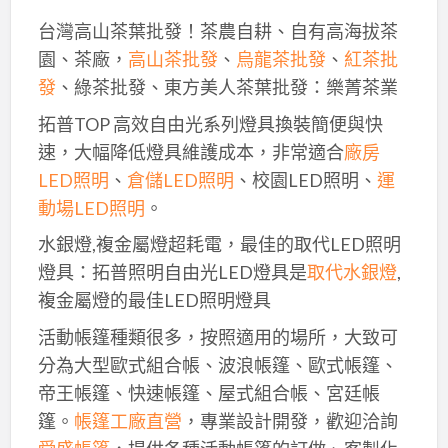
台灣高山茶葉批發！茶農自耕、自有高海拔茶
園、茶廠，
高山茶批發
、
烏龍茶批發
、
紅茶批
發
、綠茶批發、東方美人茶葉批發：樂菁茶業
拓普TOP 高效自由光系列燈具換裝簡便與快
速，大幅降低燈具維護成本，非常適合
廠房
LED照明
、
倉儲LED照明
、校園LED照明、
運
動場LED照明
。
水銀燈,複金屬燈超耗電，最佳的取代LED照明
燈具：拓普照明自由光LED燈具是
取代水銀燈
,
複金屬燈的最佳LED照明燈具
活動帳篷種類很多，按照適用的場所，大致可
分為大型歐式組合帳、波浪帳篷、歐式帳篷、
帝王帳篷、快速帳篷、屋式組合帳、宮廷帳
篷。
帳篷工廠直營
，專業設計開發，歡迎洽詢