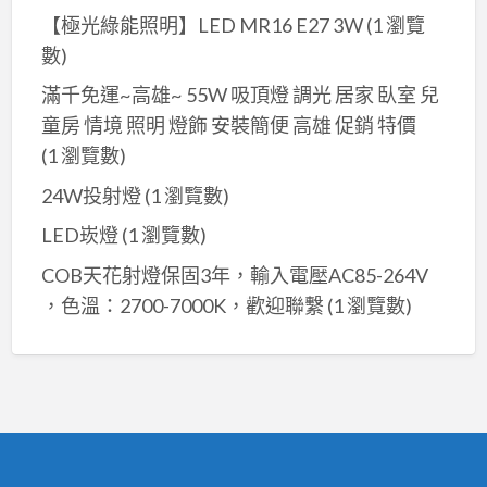
【極光綠能照明】LED MR16 E27 3W
(1 瀏覽
數)
滿千免運~高雄~ 55W 吸頂燈 調光 居家 臥室 兒
童房 情境 照明 燈飾 安裝簡便 高雄 促銷 特價
(1 瀏覽數)
24W投射燈
(1 瀏覽數)
LED崁燈
(1 瀏覽數)
COB天花射燈保固3年，輸入電壓AC85-264V
，色溫：2700-7000K，歡迎聯繫
(1 瀏覽數)