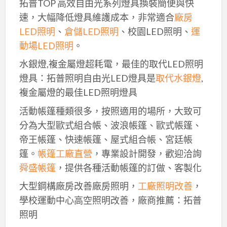
拓普TOP 高效自由光系列燈具換裝簡便與快
速，大幅降低燈具維護成本，非常適合
廠房
LED照明
、
倉儲LED照明
、校園LED照明、
運
動場LED照明
。
水銀燈,複金屬燈超耗電，最佳的取代LED照明
燈具：拓普照明自由光LED燈具是
取代水銀燈
,
複金屬燈的最佳LED照明燈具
活動帳篷種類很多，按照適用的場所，大致可
分為大型歐式組合帳、波浪帳篷、歐式帳篷、
帝王帳篷、快速帳篷、屋式組合帳、宮廷帳
篷。
帳篷工廠直營
，專業設計開發，歡迎洽詢
舜盛帳篷
，提供各種活動帳篷的訂做、客製化
大型鋼構廠房改善廠房照明，
工廠照明改善
，
學校運動中心高空照明改善，廠商推薦：拓普
照明