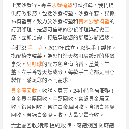
上美沙發行 – 專業
沙發椅墊
訂製推薦。我們提
供訂做服務，包括沙發椅墊、沙發布套、貓抓
布椅墊等。致力於沙發椅墊和
實木沙發椅墊
的
訂製修理，是您可信賴的沙發修理與訂做工
廠。立即洽詢，打造專屬您的舒適沙發體驗。
皂籽瓏
手工皂
，2017年成立，以純手工製作，
搭配植物精華，為您打造天然肌膚護理的極致
享受。
皂籽瓏
的配方包含海茴香、薑黃、生
薑、左手香等天然成分，每款手工皂都是用心
製作，滿足您的不同需求。
貴金屬回收
、收購、買賣，24小時全省服務！
含金貴金屬回收、金鹽回收、含銀貴金屬回
收、銀膏回收、含鉑貴金屬回收、含鈀貴金屬
回收、含銠貴金屬回收，大量少量皆收。
貴金屬回收,精煉,提純,收購，廢鈀液回收,廢鈀