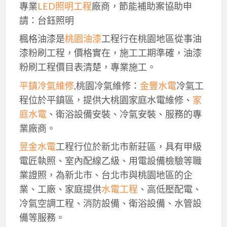
專業
LED照明工程
廠商，節能補助案協助申
請：台鈺照明
楓格油漆是
桃園油漆
工程行在桃園地區從事油
漆粉刷工程，價格實在，施工工期準確，油漆
粉刷工程價目表清楚，專業施工。
平鎮冷氣維修
,桃園冷氣維修：
金豐水電
冷氣工
程位於平鎮區，提供大桃園家庭水電維修、
家
庭水電
、衛浴設備安裝、冷氣安裝、服務的專
業廠商。
昱金水電
工程行位於新北市新莊區，具有甲級
電匠執照、室內配線乙級、用電設備檢驗等職
業證照，為新北市、台北市與桃園地區的企
業、工廠、家庭提供
水電工程
、高低壓配電、
冷氣空調工程、消防設備、衛浴設備、水管設
備等服務。