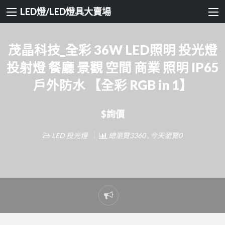
LED燈/LED燈具大賣場
茂晶科技_全彩 36W LED照明 投光燈
投射燈 餐廳 景觀 空間 商業 照明 IP65
戶外防水 【全彩 RGB in 1】
$詢價
LED 投光燈
總瀏覽3360 , 今天瀏覽0
Report
problem