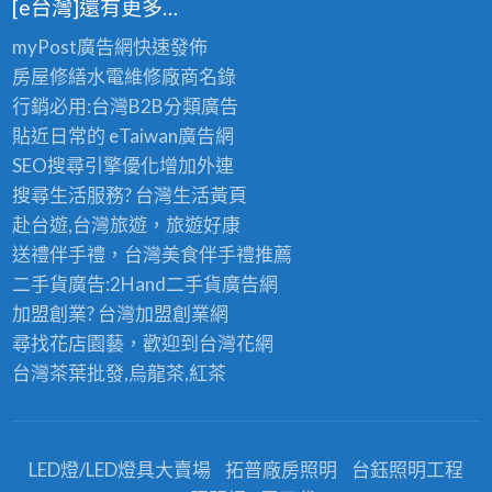
[e台灣]還有更多…
myPost廣告網
快速發佈
房屋修繕
水電維修廠商名錄
行銷必用:台灣B2B
分類廣告
貼近日常的
eTaiwan廣告網
SEO搜尋引擎優化
增加外連
搜尋生活服務? 台灣
生活黃頁
赴台遊,台灣旅遊
，旅遊好康
送禮伴手禮，台灣美食
伴手禮
推薦
二手貨廣告:2Hand
二手貨
廣告網
加盟創業? 台灣
加盟創業
網
尋找花店園藝，歡迎到
台灣花網
台灣茶葉批發
,烏龍茶,紅茶
LED燈/LED燈具大賣場
拓普廠房照明
台鈺照明工程