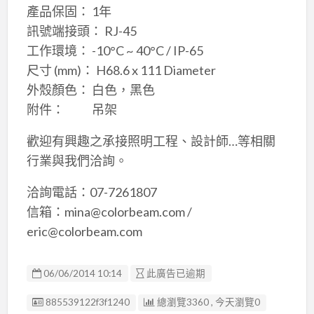
產品保固： 1年
訊號端接頭： RJ-45
工作環境： -10°C ~ 40°C / IP-65
尺寸 (mm)： H68.6 x 111 Diameter
外殼顏色： 白色，黑色
附件： 吊架
歡迎有興趣之承接照明工程、設計師…等相關
行業與我們洽詢。
洽詢電話：07-7261807
信箱：mina@colorbeam.com /
eric@colorbeam.com
06/06/2014 10:14
此廣告已逾期
廣告编號
885539122f3f1240
總瀏覽3360 , 今天瀏覽0