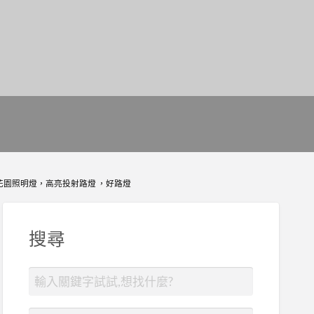
，花園照明燈，高亮投射路燈 ，好路燈
搜尋