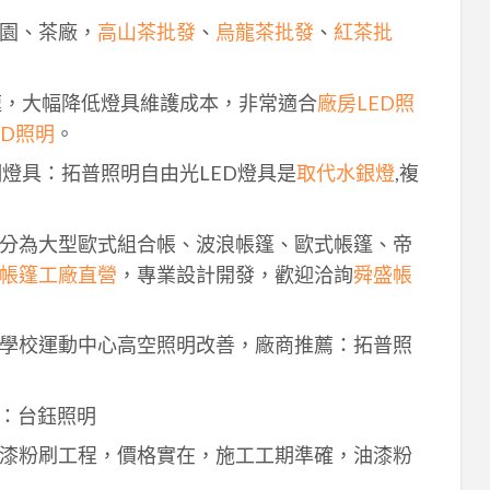
園、茶廠，
高山茶批發
、
烏龍茶批發
、
紅茶批
速，大幅降低燈具維護成本，非常適合
廠房LED照
ED照明
。
明燈具：拓普照明自由光LED燈具是
取代水銀燈
,複
分為大型歐式組合帳、波浪帳篷、歐式帳篷、帝
帳篷工廠直營
，專業設計開發，歡迎洽詢
舜盛帳
學校運動中心高空照明改善，廠商推薦：拓普照
：台鈺照明
漆粉刷工程，價格實在，施工工期準確，油漆粉