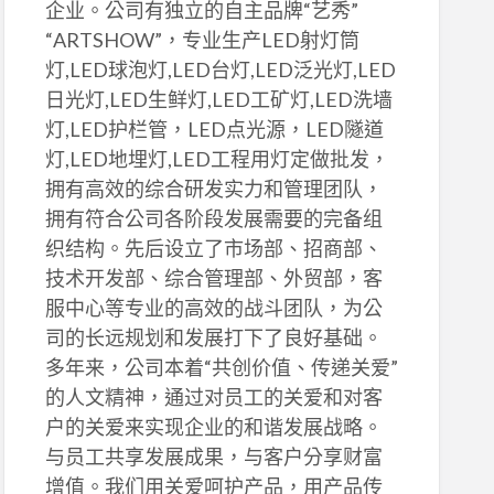
企业。公司有独立的自主品牌“艺秀”
“ARTSHOW”，专业生产LED射灯筒
灯,LED球泡灯,LED台灯,LED泛光灯,LED
日光灯,LED生鲜灯,LED工矿灯,LED洗墙
灯,LED护栏管，LED点光源，LED隧道
灯,LED地埋灯,LED工程用灯定做批发，
拥有高效的综合研发实力和管理团队，
拥有符合公司各阶段发展需要的完备组
织结构。先后设立了市场部、招商部、
技术开发部、综合管理部、外贸部，客
服中心等专业的高效的战斗团队，为公
司的长远规划和发展打下了良好基础。
多年来，公司本着“共创价值、传递关爱”
的人文精神，通过对员工的关爱和对客
户的关爱来实现企业的和谐发展战略。
与员工共享发展成果，与客户分享财富
增值。我们用关爱呵护产品，用产品传