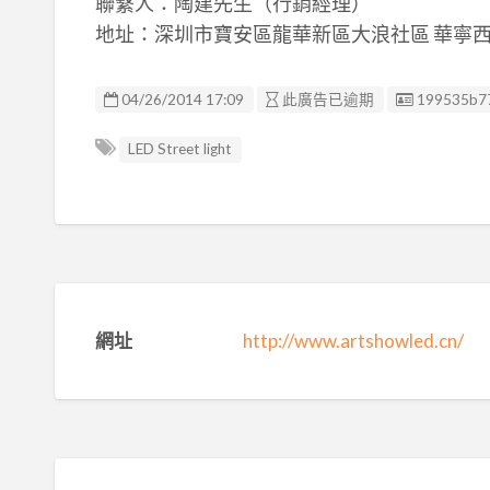
聯繫人：陶建先生（行銷經理）
地址：深圳市寶安區龍華新區大浪社區 華寧西路
廣告编號
04/26/2014 17:09
此廣告已逾期
199535b7
LED Street light
網址
http://www.artshowled.cn/