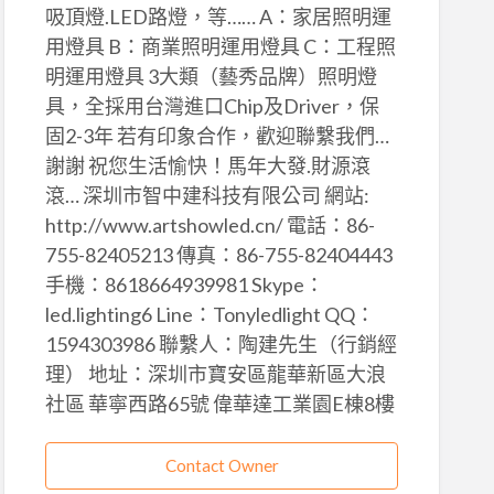
吸頂燈.LED路燈，等…… A：家居照明運
用燈具 B：商業照明運用燈具 C：工程照
明運用燈具 3大類（藝秀品牌）照明燈
具，全採用台灣進口Chip及Driver，保
固2-3年 若有印象合作，歡迎聯繫我們…
謝謝 祝您生活愉快！馬年大發.財源滾
滾… 深圳市智中建科技有限公司 網站:
http://www.artshowled.cn/ 電話：86-
755-82405213 傳真：86-755-82404443
手機：8618664939981 Skype：
led.lighting6 Line：Tonyledlight QQ：
1594303986 聯繫人：陶建先生（行銷經
理） 地址：深圳市寶安區龍華新區大浪
社區 華寧西路65號 偉華達工業園E棟8樓
Contact Owner