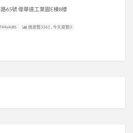
65號 偉華達工業園E棟8楼
744e4df6
總瀏覽3361 , 今天瀏覽0