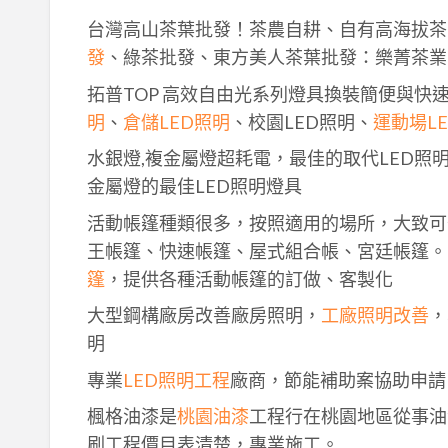
台灣高山茶葉批發！茶農自耕、自有高海拔茶
發
、綠茶批發、東方美人茶葉批發：樂菁茶業
拓普TOP 高效自由光系列燈具換裝簡便與快
明
、
倉儲LED照明
、校園LED照明、
運動場L
水銀燈,複金屬燈超耗電，最佳的取代LED照
金屬燈的最佳LED照明燈具
活動帳篷種類很多，按照適用的場所，大致可
王帳篷、快速帳篷、屋式組合帳、宮廷帳篷。
篷
，提供各種活動帳篷的訂做、客製化
大型鋼構廠房改善廠房照明，
工廠照明改善
，
明
專業
LED照明工程
廠商，節能補助案協助申請
楓格油漆是
桃園油漆
工程行在桃園地區從事油
刷工程價目表清楚，專業施工。