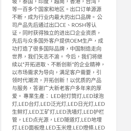
坡，泰国，印度，越南，香港，台湾，
等一百多个国家和地区。出口订单源源
不断，成为行业内最大的出口品牌。 公
司产品先后通过出口CE、ROSH等认
证，同时获得独立的进出口企业资质，
先后与众多国外客户提供OEM生产，成
功打造了很多国际品牌，中国制造走向
世界，我们矢志不渝。 今后，我们将继
续以“开拓进取、不断创新”的企业精神，
以市场需求为导向，满足客户需要，引
领时代潮流，开拓创新！以优质的产品
与服务，答谢广大新老客户多年来的厚
爱。 專業生產： LED射灯筒灯,LED球泡
灯,LED台灯,LED泛光灯,LED日光灯,LED
生鲜灯,LED工矿灯,LED洗墙灯,LED护栏
管，LED点光源，LED隧道灯,LED地埋
灯.LED面板燈.LED玉米燈.LED燈條.LED