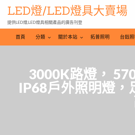
LED燈/LED燈具大賣場
提供LED燈,LED燈具相關產品的廣告刊登
台
LED
鈺
LED
照
首頁
分類
關於本站
拓普照明
台鈺照
照
燈
明
明
批
產
工
發
業
程
網
3000K路燈， 
IP68戶外照明燈