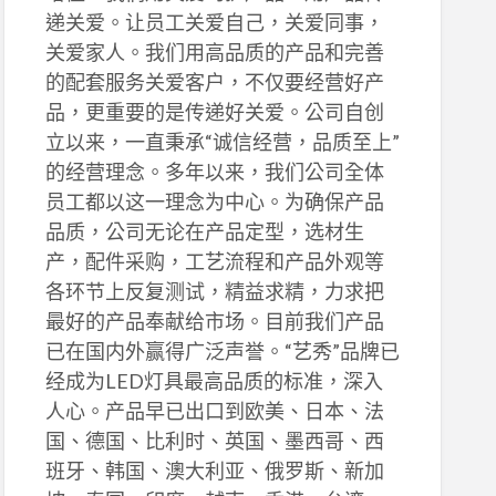
递关爱。让员工关爱自己，关爱同事，
关爱家人。我们用高品质的产品和完善
的配套服务关爱客户，不仅要经营好产
品，更重要的是传递好关爱。公司自创
立以来，一直秉承“诚信经营，品质至上”
的经营理念。多年以来，我们公司全体
员工都以这一理念为中心。为确保产品
品质，公司无论在产品定型，选材生
产，配件采购，工艺流程和产品外观等
各环节上反复测试，精益求精，力求把
最好的产品奉献给市场。目前我们产品
已在国内外赢得广泛声誉。“艺秀”品牌已
经成为LED灯具最高品质的标准，深入
人心。产品早已出口到欧美、日本、法
国、德国、比利时、英国、墨西哥、西
班牙、韩国、澳大利亚、俄罗斯、新加