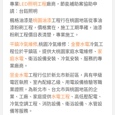
專業
LED照明工程
廠商，節能補助案協助申
請：台鈺照明
楓格油漆是
桃園油漆
工程行在桃園地區從事油
漆粉刷工程，價格實在，施工工期準確，油漆
粉刷工程價目表清楚，專業施工。
平鎮冷氣維修
,桃園冷氣維修：
金豐水電
冷氣工
程位於平鎮區，提供大桃園家庭水電維修、
家
庭水電
、衛浴設備安裝、冷氣安裝、服務的專
業廠商。
昱金水電
工程行位於新北市新莊區，具有甲級
電匠執照、室內配線乙級、用電設備檢驗等職
業證照，為新北市、台北市與桃園地區的企
業、工廠、家庭提供
水電工程
、高低壓配電、
冷氣空調工程、消防設備、衛浴設備、水管設
備等服務。