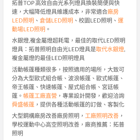
拓普TOP 高效自由光系列燈具換裝簡便與快
速，大幅降低燈具維護成本，非常適合
廠房
LED照明
、
倉儲LED照明
、校園LED照明、
運
動場LED照明
。
水銀燈,複金屬燈超耗電，最佳的取代LED照明
燈具：拓普照明自由光LED燈具是
取代水銀燈
,
複金屬燈的最佳LED照明燈具
活動帳篷種類很多，按照適用的場所，大致可
分為大型歐式組合帳、波浪帳篷、歐式帳篷、
帝王帳篷、快速帳篷、屋式組合帳、宮廷帳
篷。
帳篷工廠直營
，專業設計開發，歡迎洽詢
舜盛帳篷
，提供各種活動帳篷的訂做、客製化
大型鋼構廠房改善廠房照明，
工廠照明改善
，
學校運動中心高空照明改善，廠商推薦：拓普
照明