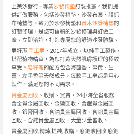
上美沙發行 – 專業
沙發椅墊
訂製推薦。我們提
供訂做服務，包括沙發椅墊、沙發布套、貓抓
布椅墊等。致力於沙發椅墊和
實木沙發椅墊
的
訂製修理，是您可信賴的沙發修理與訂做工
廠。立即洽詢，打造專屬您的舒適沙發體驗。
皂籽瓏
手工皂
，2017年成立，以純手工製作，
搭配植物精華，為您打造天然肌膚護理的極致
享受。
皂籽瓏
的配方包含海茴香、薑黃、生
薑、左手香等天然成分，每款手工皂都是用心
製作，滿足您的不同需求。
貴金屬回收
、收購、買賣，24小時全省服務！
含金貴金屬回收、金鹽回收、含銀貴金屬回
收、銀膏回收、含鉑貴金屬回收、含鈀貴金屬
回收、含銠貴金屬回收，大量少量皆收。
貴金屬回收,精煉,提純,收購，廢鈀液回收,廢鈀