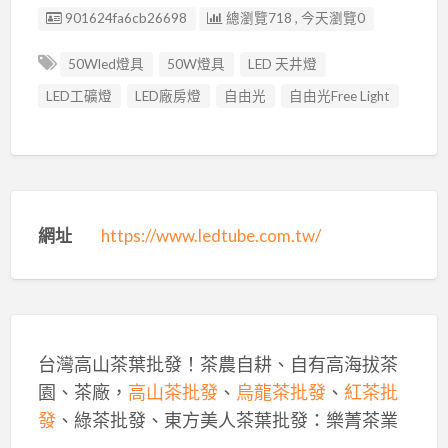
廣告编號
901624fa6cb26698
總瀏覽718 , 今天瀏覽0
50Wled燈具
50W燈具
LED 天井燈
LED工礦燈
LED廠房燈
自由光
自由光Free Light
網址
https://www.ledtube.com.tw/
台灣高山茶葉批發！茶農自耕、自有高海拔茶
園、茶廠，
高山茶批發
、
烏龍茶批發
、
紅茶批
發
、綠茶批發、東方美人茶葉批發：樂菁茶業