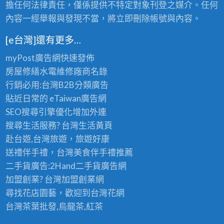
擔任何法律責任，僅係提供不特定對象刊登之媒介。任何
內容一經舉報與發現不當，將立即刪除帳號與內容。
[e台灣]還有更多…
myPost廣告網
快速發佈
房屋修繕
水電維修廠商名錄
行銷必用:台灣B2B
分類廣告
貼近日常的
eTaiwan廣告網
SEO搜尋引擎優化
增加外連
搜尋生活服務? 台灣
生活黃頁
赴台遊,台灣旅遊
，旅遊好康
送禮伴手禮，台灣美食
伴手禮
推薦
二手貨廣告:2Hand
二手貨
廣告網
加盟創業? 台灣
加盟創業
網
尋找花店園藝，歡迎到
台灣花網
台灣茶葉批發
,烏龍茶,紅茶