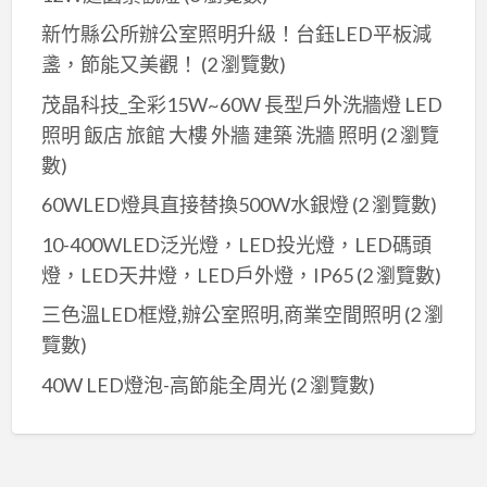
新竹縣公所辦公室照明升級！台鈺LED平板減
盞，節能又美觀！
(2 瀏覽數)
茂晶科技_全彩15W~60W 長型戶外洗牆燈 LED
照明 飯店 旅館 大樓 外牆 建築 洗牆 照明
(2 瀏覽
數)
60WLED燈具直接替換500W水銀燈
(2 瀏覽數)
10-400WLED泛光燈，LED投光燈，LED碼頭
燈，LED天井燈，LED戶外燈，IP65
(2 瀏覽數)
三色溫LED框燈,辦公室照明,商業空間照明
(2 瀏
覽數)
40W LED燈泡-高節能全周光
(2 瀏覽數)