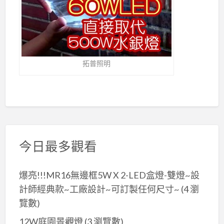
拓普照明
今日最多觀看
爆亮!!!MR16無邊框5W X 2-LED盒燈-雙燈~設
計師經典款~工廠設計~可訂製任何尺寸~
(4 瀏
覽數)
12W庭園景觀燈
(3 瀏覽數)