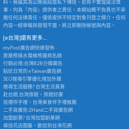
料，無論其為公開張貼或私下傳送，若有不實或違法情
事，均為『內容』提供者之責任，本網站概不負責也不承
擔任何法律責任，僅係提供不特定對象刊登之媒介。任何
內容一經舉報與發現不當，將立即刪除帳號與內容。
[e台灣]還有更多…
myPost廣告網
快速發佈
房屋修繕
水電維修廠商名錄
行銷必用:台灣B2B
分類廣告
貼近日常的
eTaiwan廣告網
SEO搜尋引擎優化
增加外連
搜尋生活服務? 台灣
生活黃頁
赴台遊,台灣旅遊
，旅遊好康
送禮伴手禮，台灣美食
伴手禮
推薦
二手貨廣告:2Hand
二手貨
廣告網
加盟創業? 台灣
加盟創業
網
尋找花店園藝，歡迎到
台灣花網