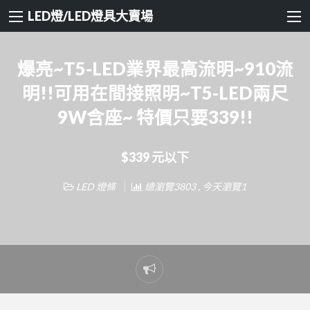
LED燈/LED燈具大賣場
爆亮~T5-LED業界最高流明~910流
明!!可用在間接照明~T5-LED兩尺
9W含座~ 特價只要339!!
$339 元以下
LED 燈條
總瀏覽3803 , 今天瀏覽1
Report
problem