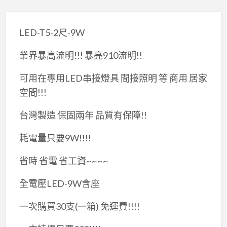
LED-T5-2尺-9W
業界暴高流明!!! 暴亮910流明!!
可用在專用LED串接燈具 間接照明 等 商用 居家
空間!!!
台灣製造 保固兩年 品質有保障!!
耗電量只要9W!!!!
省時 省電 省工資~~~~
全電壓LED-9W含座
一次購買30支(一箱) 免運費!!!!