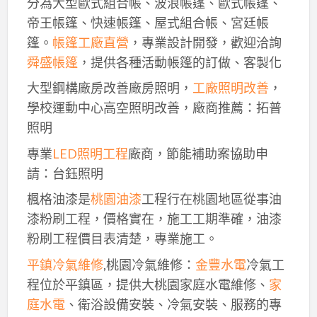
分為大型歐式組合帳、波浪帳篷、歐式帳篷、
帝王帳篷、快速帳篷、屋式組合帳、宮廷帳
篷。
帳篷工廠直營
，專業設計開發，歡迎洽詢
舜盛帳篷
，提供各種活動帳篷的訂做、客製化
大型鋼構廠房改善廠房照明，
工廠照明改善
，
學校運動中心高空照明改善，廠商推薦：拓普
照明
專業
LED照明工程
廠商，節能補助案協助申
請：台鈺照明
楓格油漆是
桃園油漆
工程行在桃園地區從事油
漆粉刷工程，價格實在，施工工期準確，油漆
粉刷工程價目表清楚，專業施工。
平鎮冷氣維修
,桃園冷氣維修：
金豐水電
冷氣工
程位於平鎮區，提供大桃園家庭水電維修、
家
庭水電
、衛浴設備安裝、冷氣安裝、服務的專