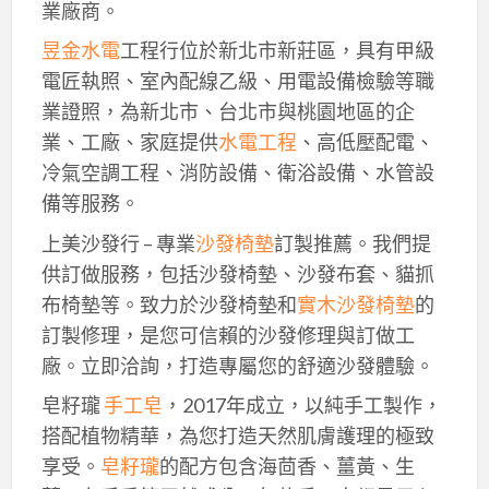
業廠商。
昱金水電
工程行位於新北市新莊區，具有甲級
電匠執照、室內配線乙級、用電設備檢驗等職
業證照，為新北市、台北市與桃園地區的企
業、工廠、家庭提供
水電工程
、高低壓配電、
冷氣空調工程、消防設備、衛浴設備、水管設
備等服務。
上美沙發行 – 專業
沙發椅墊
訂製推薦。我們提
供訂做服務，包括沙發椅墊、沙發布套、貓抓
布椅墊等。致力於沙發椅墊和
實木沙發椅墊
的
訂製修理，是您可信賴的沙發修理與訂做工
廠。立即洽詢，打造專屬您的舒適沙發體驗。
皂籽瓏
手工皂
，2017年成立，以純手工製作，
搭配植物精華，為您打造天然肌膚護理的極致
享受。
皂籽瓏
的配方包含海茴香、薑黃、生