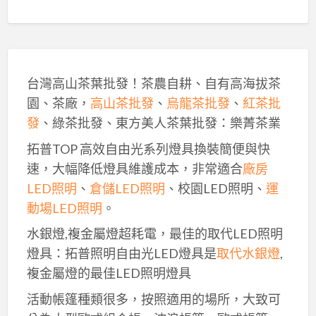
台灣高山茶葉批發！茶農自耕、自有高海拔茶
園、茶廠，
高山茶批發
、
烏龍茶批發
、
紅茶批
發
、綠茶批發、東方美人茶葉批發：樂菁茶業
拓普TOP 高效自由光系列燈具換裝簡便與快
速，大幅降低燈具維護成本，非常適合
廠房
LED照明
、
倉儲LED照明
、校園LED照明、
運
動場LED照明
。
水銀燈,複金屬燈超耗電，最佳的取代LED照明
燈具：拓普照明自由光LED燈具是
取代水銀燈
,
複金屬燈的最佳LED照明燈具
活動帳篷種類很多，按照適用的場所，大致可