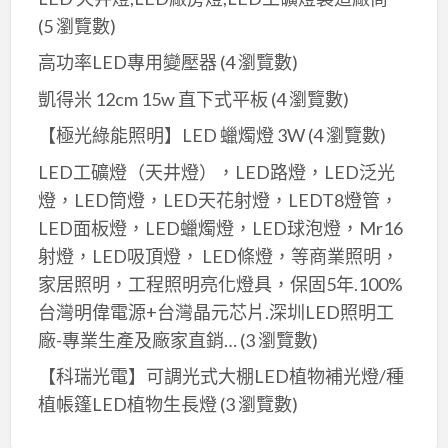
(5 瀏覽數)
高功率LED專用變壓器
(4 瀏覽數)
凱得米 12cm 15w 直下式平板
(4 瀏覽數)
【極光綠能照明】LED 蠟燭燈 3W
(4 瀏覽數)
LED工礦燈（天井燈），LED路燈，LED泛光
燈，LED筒燈，LED天花射燈，LEDT8燈管，
LED面板燈，LED蠟燭燈，LED球泡燈，Mr16
射燈，LED吸頂燈， LED條燈，等商業照明，
家居照明，工程照明亮化燈具，保固5年.100%
台灣明偉電源+台灣晶元芯片.深圳LED照明工
廠-專業生產及廠家直銷…
(3 瀏覽數)
【科瑞光電】可調光式大棚LED植物補光燈/種
植帳篷LED植物生長燈
(3 瀏覽數)