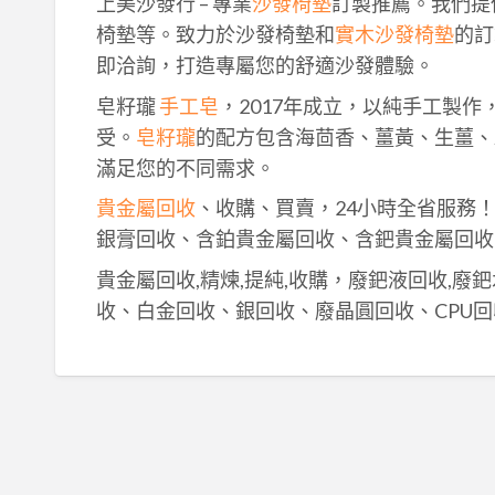
上美沙發行 – 專業
沙發椅墊
訂製推薦。我們提
椅墊等。致力於沙發椅墊和
實木沙發椅墊
的訂
即洽詢，打造專屬您的舒適沙發體驗。
皂籽瓏
手工皂
，2017年成立，以純手工製
受。
皂籽瓏
的配方包含海茴香、薑黃、生薑、
滿足您的不同需求。
貴金屬回收
、收購、買賣，24小時全省服務
銀膏回收、含鉑貴金屬回收、含鈀貴金屬回收
貴金屬回收,精煉,提純,收購，廢鈀液回收,廢
收、白金回收、銀回收、廢晶圓回收、CPU回