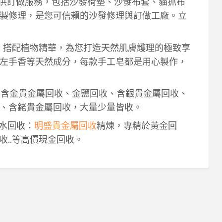
供訂做服務，包括沙發椅墊、沙發布套、貓抓布
製修理，是您可信賴的沙發修理與訂做工廠。立
作，搭配植物精華，為您打造天然肌膚護理的極致享
左手香等天然成分，每款手工皂都是用心製作，
！含金貴金屬回收、金鹽回收、含銀貴金屬回收、
、含銠貴金屬回收，大量少量皆收。
鈀水回收：
明盛貴金屬回收
精煉，專精於黃金回
收..等高價現金回收。