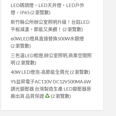
LED碼頭燈，LED天井燈，LED戶外
燈，IP65
(2 瀏覽數)
新竹縣公所辦公室照明升級！台鈺LED
平板減盞，節能又美觀！
(2 瀏覽數)
60WLED燈具直接替換500W水銀燈
(2 瀏覽數)
三色溫LED框燈,辦公室照明,商業空間照
明
(2 瀏覽數)
40W LED燈泡-高節能全周光
(2 瀏覽數)
YS益昇電子AC110V DC12V500MA 6W
調光變壓器 台灣製造生產 LED變壓器原
廠出貨 品質保證
(2 瀏覽數)