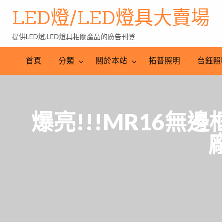
LED燈/LED燈具大賣場
提供LED燈,LED燈具相關產品的廣告刊登
台
LED
鈺
LED
照
首頁
分類
關於本站
拓普照明
台鈺照
照
燈
明
明
批
產
工
發
業
程
網
爆亮!!!MR16無邊