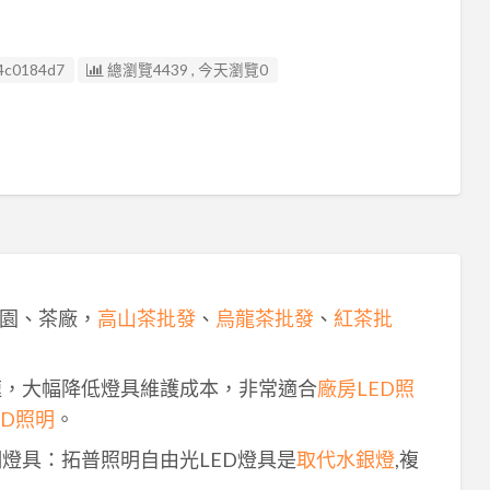
4c0184d7
總瀏覽4439 , 今天瀏覽0
園、茶廠，
高山茶批發
、
烏龍茶批發
、
紅茶批
速，大幅降低燈具維護成本，非常適合
廠房LED照
ED照明
。
明燈具：拓普照明自由光LED燈具是
取代水銀燈
,複