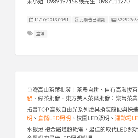
宋小姐 : 0989197158 張先生 : 0987111270
廣告编號
11/10/2013 00:51
此廣告已逾期
629527e6
盒燈
台灣高山茶葉批發！茶農自耕、自有高海拔茶
發
、綠茶批發、東方美人茶葉批發：樂菁茶業
拓普TOP 高效自由光系列燈具換裝簡便與快
明
、
倉儲LED照明
、校園LED照明、
運動場L
水銀燈,複金屬燈超耗電，最佳的取代LED照
金屬燈的最佳LED照明燈具