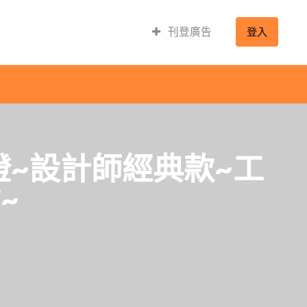
刊登廣告
登入
-雙燈~設計師經典款~工
~