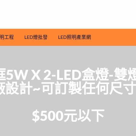
明工程
LED燈批發
LED照明產業網
框5W X 2-LED盒燈
廠設計~可訂製任何尺寸
$500元以下