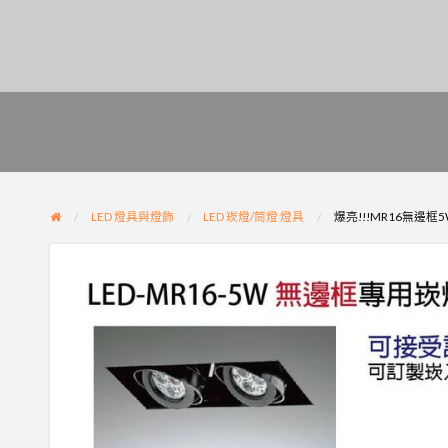
LED 燈具與燈飾
LED 崁燈/筒燈 燈具
爆亮!!!MR16無邊框