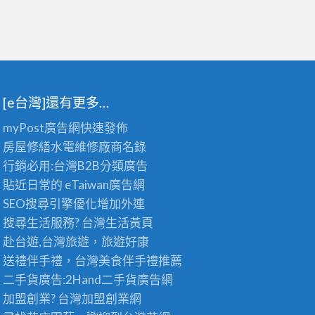
[e台灣]還有更多…
myPost廣告網
快速發佈
房屋修繕
水電維修廠商名錄
行銷必用:台灣B2B
分類廣告
貼近日常的
eTaiwan廣告網
SEO搜尋引擎優化
增加外連
搜尋生活服務? 台灣
生活黃頁
赴台遊,台灣旅遊
，旅遊好康
送禮伴手禮，台灣美食
伴手禮
推薦
二手貨廣告:2Hand
二手貨
廣告網
加盟創業? 台灣
加盟創業
網