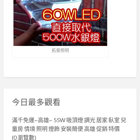
拓普照明
今日最多觀看
滿千免運~高雄~ 55W 吸頂燈 調光 居家 臥室 兒
童房 情境 照明 燈飾 安裝簡便 高雄 促銷 特價
(0 瀏覽數)