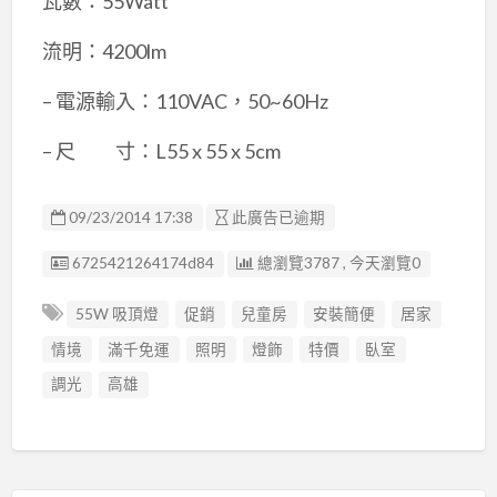
瓦數：55Watt
流明：4200lm
– 電源輸入：110VAC，50~60Hz
– 尺 寸：L55 x 55 x 5cm
09/23/2014 17:38
此廣告已逾期
廣告编號
6725421264174d84
總瀏覽3787 , 今天瀏覽0
55W 吸頂燈
促銷
兒童房
安裝簡便
居家
情境
滿千免運
照明
燈飾
特價
臥室
調光
高雄