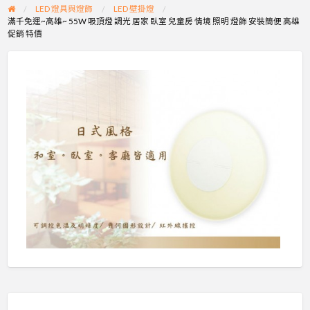
LED 燈具與燈飾
LED 壁掛燈
滿千免運~高雄~ 55W 吸頂燈 調光 居家 臥室 兒童房 情境 照明 燈飾 安裝簡便 高雄
促銷 特價