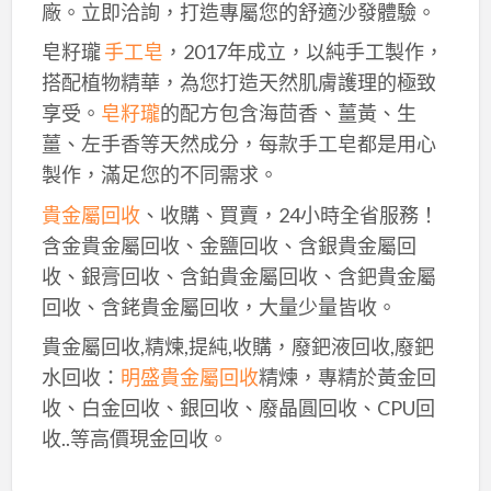
廠。立即洽詢，打造專屬您的舒適沙發體驗。
皂籽瓏
手工皂
，2017年成立，以純手工製作，
搭配植物精華，為您打造天然肌膚護理的極致
享受。
皂籽瓏
的配方包含海茴香、薑黃、生
薑、左手香等天然成分，每款手工皂都是用心
製作，滿足您的不同需求。
貴金屬回收
、收購、買賣，24小時全省服務！
含金貴金屬回收、金鹽回收、含銀貴金屬回
收、銀膏回收、含鉑貴金屬回收、含鈀貴金屬
回收、含銠貴金屬回收，大量少量皆收。
貴金屬回收,精煉,提純,收購，廢鈀液回收,廢鈀
水回收：
明盛貴金屬回收
精煉，專精於黃金回
收、白金回收、銀回收、廢晶圓回收、CPU回
收..等高價現金回收。