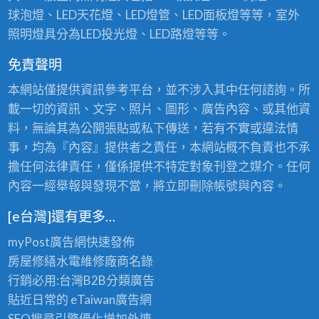
球泡燈、LED天花燈、LED燈管、LED面板燈等等，室外
照明燈具分為LED投光燈、LED路燈等等。
免責聲明
本網站僅提供資訊參考平台，並不涉入其中任何諮詢。所
載一切的資訊、文字、照片、圖形、廣告內容、或其他資
料，無論其為公開張貼或私下傳送，若有不實或違法情
事，均為『內容』提供者之責任，本網站概不負責也不承
擔任何法律責任，僅係提供不特定對象刊登之媒介。任何
內容一經舉報與發現不當，將立即刪除帳號與內容。
[e台灣]還有更多…
myPost廣告網
快速發佈
房屋修繕
水電維修廠商名錄
行銷必用:台灣B2B
分類廣告
貼近日常的
eTaiwan廣告網
SEO搜尋引擎優化
增加外連