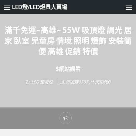
LED燈/LED燈具大賣場
滿千免運~高雄~ 55W 吸頂燈 調光 居
家 臥室 兒童房 情境 照明 燈飾 安裝簡
便 高雄 促銷 特價
$網站觀看
LED 壁掛燈
總瀏覽3787 , 今天瀏覽0
Report
problem