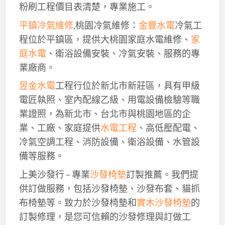
粉刷工程價目表清楚，專業施工。
平鎮冷氣維修
,桃園冷氣維修：
金豐水電
冷氣工
程位於平鎮區，提供大桃園家庭水電維修、
家
庭水電
、衛浴設備安裝、冷氣安裝、服務的專
業廠商。
昱金水電
工程行位於新北市新莊區，具有甲級
電匠執照、室內配線乙級、用電設備檢驗等職
業證照，為新北市、台北市與桃園地區的企
業、工廠、家庭提供
水電工程
、高低壓配電、
冷氣空調工程、消防設備、衛浴設備、水管設
備等服務。
上美沙發行 – 專業
沙發椅墊
訂製推薦。我們提
供訂做服務，包括沙發椅墊、沙發布套、貓抓
布椅墊等。致力於沙發椅墊和
實木沙發椅墊
的
訂製修理，是您可信賴的沙發修理與訂做工