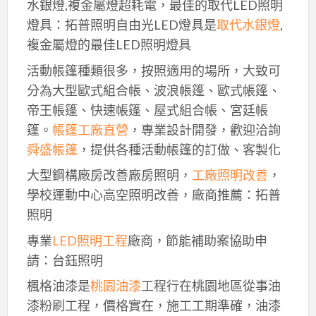
水銀燈,複金屬燈超耗電，最佳的取代LED照明
燈具：拓普照明自由光LED燈具是
取代水銀燈
,
複金屬燈的最佳LED照明燈具
活動帳篷種類很多，按照適用的場所，大致可
分為大型歐式組合帳、波浪帳篷、歐式帳篷、
帝王帳篷、快速帳篷、屋式組合帳、宮廷帳
篷。
帳篷工廠直營
，專業設計開發，歡迎洽詢
舜盛帳篷
，提供各種活動帳篷的訂做、客製化
大型鋼構廠房改善廠房照明，
工廠照明改善
，
學校運動中心高空照明改善，廠商推薦：拓普
照明
專業
LED照明工程
廠商，節能補助案協助申
請：台鈺照明
楓格油漆是
桃園油漆
工程行在桃園地區從事油
漆粉刷工程，價格實在，施工工期準確，油漆