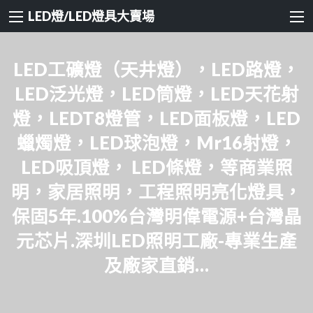
LED燈/LED燈具大賣場
LED工礦燈（天井燈），LED路燈，
LED泛光燈，LED筒燈，LED天花射
燈，LEDT8燈管，LED面板燈，LED
蠟燭燈，LED球泡燈，Mr16射燈，
LED吸頂燈， LED條燈，等商業照
明，家居照明，工程照明亮化燈具，
保固5年.100%台灣明偉電源+台灣晶
元芯片.深圳LED照明工廠-專業生產
及廠家直銷…