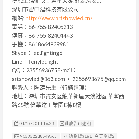
祝您生活愉快！馬年大發.財源滾滾…
深圳市智中建科技有限公司
網站:
http://www.artshowled.cn/
電話：86-755-82405213
傳真：86-755-82404443
手機：8618664939981
Skype：led.lighting6
Line：Tonyledlight
QQ：2355693675E-mail：
artshowled@163.com ， 2355693675@qq.com
聯繫人：陶建先生（行銷經理）
地址：深圳市寶安區龍華新區大浪社區 華寧西
路65號 偉華達工業園E棟8樓
04/19/2014 16:23
此廣告已逾期
廣告编號
9053522d8549ae5
總瀏覽3161 , 今天瀏覽2