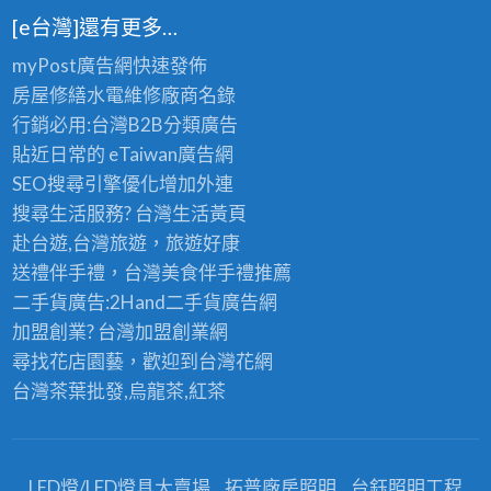
[e台灣]還有更多…
myPost廣告網
快速發佈
房屋修繕
水電維修廠商名錄
行銷必用:台灣B2B
分類廣告
貼近日常的
eTaiwan廣告網
SEO搜尋引擎優化
增加外連
搜尋生活服務? 台灣
生活黃頁
赴台遊,台灣旅遊
，旅遊好康
送禮伴手禮，台灣美食
伴手禮
推薦
二手貨廣告:2Hand
二手貨
廣告網
加盟創業? 台灣
加盟創業
網
尋找花店園藝，歡迎到
台灣花網
台灣茶葉批發
,烏龍茶,紅茶
LED燈/LED燈具大賣場
拓普廠房照明
台鈺照明工程