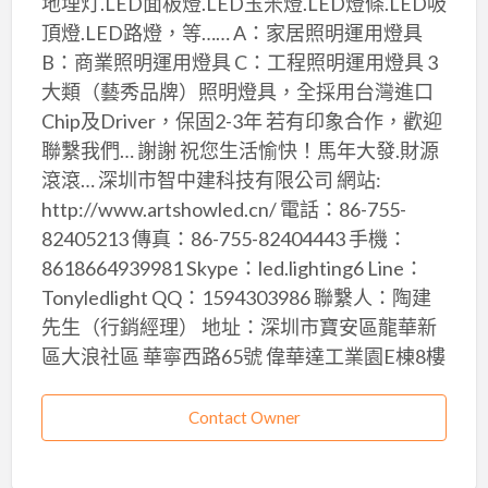
地埋灯.LED面板燈.LED玉米燈.LED燈條.LED吸
頂燈.LED路燈，等…… A：家居照明運用燈具
B：商業照明運用燈具 C：工程照明運用燈具 3
大類（藝秀品牌）照明燈具，全採用台灣進口
Chip及Driver，保固2-3年 若有印象合作，歡迎
聯繫我們… 謝謝 祝您生活愉快！馬年大發.財源
滾滾… 深圳市智中建科技有限公司 網站:
http://www.artshowled.cn/ 電話：86-755-
82405213 傳真：86-755-82404443 手機：
8618664939981 Skype：led.lighting6 Line：
Tonyledlight QQ：1594303986 聯繫人：陶建
先生（行銷經理） 地址：深圳市寶安區龍華新
區大浪社區 華寧西路65號 偉華達工業園E棟8樓
Contact Owner