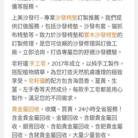
備等服務。
上美沙發行 – 專業
沙發椅墊
訂製推薦。我們提
供訂做服務，包括沙發椅墊、沙發布套、貓抓
布椅墊等。致力於沙發椅墊和
實木沙發椅墊
的
訂製修理，是您可信賴的沙發修理與訂做工
廠。立即洽詢，打造專屬您的舒適沙發體驗。
皂籽瓏
手工皂
，2017年成立，以純手工製作，
搭配植物精華，為您打造天然肌膚護理的極致
享受。
皂籽瓏
的配方包含海茴香、薑黃、生
薑、左手香等天然成分，每款手工皂都是用心
製作，滿足您的不同需求。
貴金屬回收
、收購、買賣，24小時全省服務！
含金貴金屬回收、金鹽回收、含銀貴金屬回
收、銀膏回收、含鉑貴金屬回收、含鈀貴金屬
回收、含銠貴金屬回收，大量少量皆收。