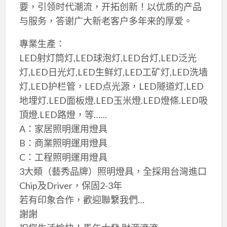
要，引领时代潮流，开拓创新！以优质的产品
与服务，答谢广大新老客户多年来的厚爱。
專業生產：
LED射灯筒灯,LED球泡灯,LED台灯,LED泛光
灯,LED日光灯,LED生鲜灯,LED工矿灯,LED洗墙
灯,LED护栏管，LED点光源，LED隧道灯,LED
地埋灯.LED面板燈.LED玉米燈.LED燈條.LED吸
頂燈.LED路燈，等……
A：家居照明運用燈具
B：商業照明運用燈具
C：工程照明運用燈具
3大類（藝秀品牌）照明燈具，全採用台灣進口
Chip及Driver，保固2-3年
若有印象合作，歡迎聯繫我們…
謝謝