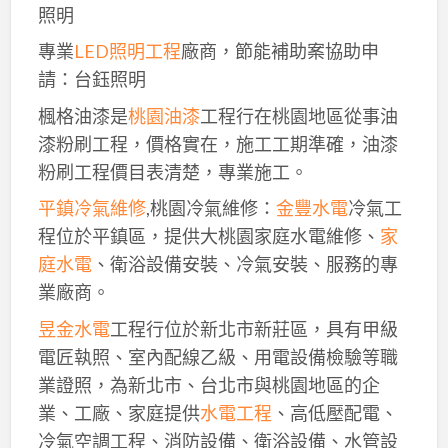
照明
專業
LED照明工程
廠商，節能補助案協助申
請：台鈺照明
楓格油漆是
桃園油漆
工程行在桃園地區從事油
漆粉刷工程，價格實在，施工工期準確，油漆
粉刷工程價目表清楚，專業施工。
平鎮冷氣維修
,桃園冷氣維修：
金豐水電
冷氣工
程位於平鎮區，提供大桃園家庭水電維修、
家
庭水電
、衛浴設備安裝、冷氣安裝、服務的專
業廠商。
昱金水電
工程行位於新北市新莊區，具有甲級
電匠執照、室內配線乙級、用電設備檢驗等職
業證照，為新北市、台北市與桃園地區的企
業、工廠、家庭提供
水電工程
、高低壓配電、
冷氣空調工程、消防設備、衛浴設備、水管設