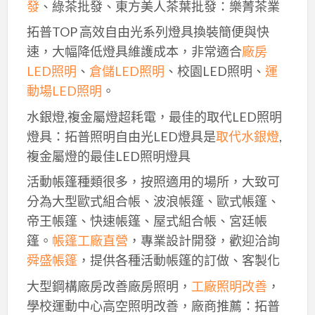
發
、綠茶批發、東方美人茶葉批發：樂菁茶業
拓普TOP 高效自由光系列燈具換裝簡便與快
速，大幅降低燈具維護成本，非常適合
廠房
LED照明
、
倉儲LED照明
、校園LED照明、
運
動場LED照明
。
水銀燈,複金屬燈超耗電，最佳的取代LED照明
燈具：拓普照明自由光LED燈具是
取代水銀燈
,
複金屬燈的最佳LED照明燈具
活動帳篷種類很多，按照適用的場所，大致可
分為大型歐式組合帳、波浪帳篷、歐式帳篷、
帝王帳篷、快速帳篷、屋式組合帳、宮廷帳
篷。
帳篷工廠直營
，專業設計開發，歡迎洽詢
舜盛帳篷
，提供各種活動帳篷的訂做、客製化
大型鋼構廠房改善廠房照明，
工廠照明改善
，
學校運動中心高空照明改善，廠商推薦：拓普