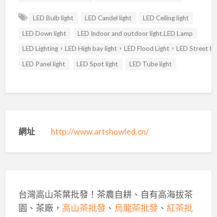
LED Bulb light
LED Candel light
LED Ceiling light
LED Down light
LED Indoor and outdoor light.LED Lamp
LED Lighting，LED High bay light，LED Flood Light，LED Street lig
LED Panel light
LED Spot light
LED Tube light
網址
http://www.artshowled.cn/
台灣高山茶葉批發！茶農自耕、自有高海拔茶
園、茶廠，
高山茶批發
、
烏龍茶批發
、
紅茶批