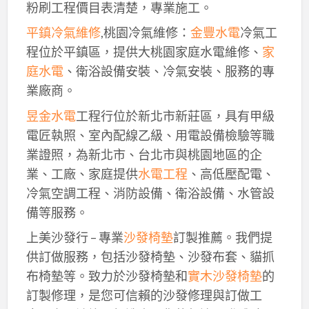
粉刷工程價目表清楚，專業施工。
平鎮冷氣維修
,桃園冷氣維修：
金豐水電
冷氣工
程位於平鎮區，提供大桃園家庭水電維修、
家
庭水電
、衛浴設備安裝、冷氣安裝、服務的專
業廠商。
昱金水電
工程行位於新北市新莊區，具有甲級
電匠執照、室內配線乙級、用電設備檢驗等職
業證照，為新北市、台北市與桃園地區的企
業、工廠、家庭提供
水電工程
、高低壓配電、
冷氣空調工程、消防設備、衛浴設備、水管設
備等服務。
上美沙發行 – 專業
沙發椅墊
訂製推薦。我們提
供訂做服務，包括沙發椅墊、沙發布套、貓抓
布椅墊等。致力於沙發椅墊和
實木沙發椅墊
的
訂製修理，是您可信賴的沙發修理與訂做工