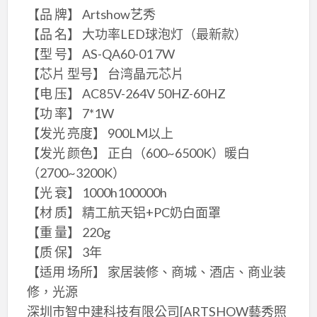
【品 牌】 Artshow艺秀
【品 名】 大功率LED球泡灯（最新款）
【型 号】 AS-QA60-01 7W
【芯片 型号】 台湾晶元芯片
【电 压】 AC85V-264V 50HZ-60HZ
【功 率】 7*1W
【发光 亮度】 900LM以上
【发光 颜色】 正白（600~6500K）暖白
（2700~3200K）
【光 衰】 1000h100000h
【材 质】 精工航天铝+PC奶白面罩
【重 量】 220g
【质 保】 3年
【适用 场所】 家居装修、商城、酒店、商业装
修，光源
深圳市智中建科技有限公司[ARTSHOW藝秀照