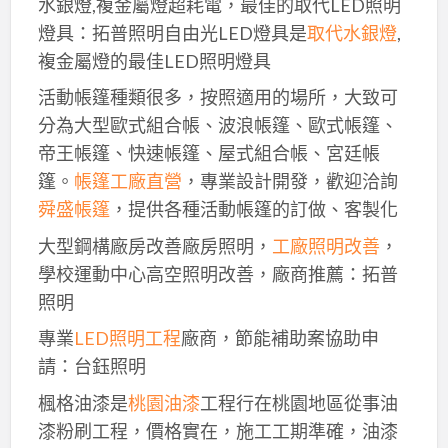
水銀燈,複金屬燈超耗電，最佳的取代LED照明
燈具：拓普照明自由光LED燈具是
取代水銀燈
,
複金屬燈的最佳LED照明燈具
活動帳篷種類很多，按照適用的場所，大致可
分為大型歐式組合帳、波浪帳篷、歐式帳篷、
帝王帳篷、快速帳篷、屋式組合帳、宮廷帳
篷。
帳篷工廠直營
，專業設計開發，歡迎洽詢
舜盛帳篷
，提供各種活動帳篷的訂做、客製化
大型鋼構廠房改善廠房照明，
工廠照明改善
，
學校運動中心高空照明改善，廠商推薦：拓普
照明
專業
LED照明工程
廠商，節能補助案協助申
請：台鈺照明
楓格油漆是
桃園油漆
工程行在桃園地區從事油
漆粉刷工程，價格實在，施工工期準確，油漆