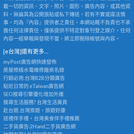
載一切的資訊、文字、照片、圖形、廣告內容、或其他資
料，無論其為公開張貼或私下傳送，若有不實或違法情
事，均為『內容』提供者之責任，本網站概不負責也不承
擔任何法律責任，僅係提供不特定對象刊登之媒介。任何
內容一經舉報與發現不當，將立即刪除帳號與內容。
[e台灣]還有更多…
myPost廣告網
快速發佈
房屋修繕
水電維修廠商名錄
行銷必用:台灣B2B
分類廣告
貼近日常的
eTaiwan廣告網
SEO搜尋引擎優化
增加外連
搜尋生活服務? 台灣
生活黃頁
赴台遊,台灣旅遊
，旅遊好康
送禮伴手禮，台灣美食
伴手禮
推薦
二手貨廣告:2Hand
二手貨
廣告網