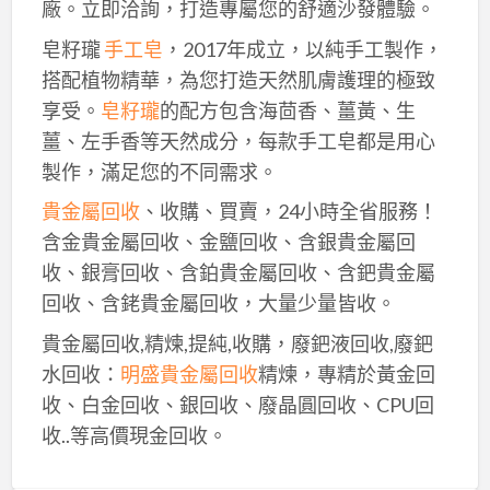
廠。立即洽詢，打造專屬您的舒適沙發體驗。
皂籽瓏
手工皂
，2017年成立，以純手工製作，
搭配植物精華，為您打造天然肌膚護理的極致
享受。
皂籽瓏
的配方包含海茴香、薑黃、生
薑、左手香等天然成分，每款手工皂都是用心
製作，滿足您的不同需求。
貴金屬回收
、收購、買賣，24小時全省服務！
含金貴金屬回收、金鹽回收、含銀貴金屬回
收、銀膏回收、含鉑貴金屬回收、含鈀貴金屬
回收、含銠貴金屬回收，大量少量皆收。
貴金屬回收,精煉,提純,收購，廢鈀液回收,廢鈀
水回收：
明盛貴金屬回收
精煉，專精於黃金回
收、白金回收、銀回收、廢晶圓回收、CPU回
收..等高價現金回收。