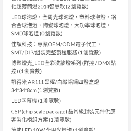
化超薄筒燈2014智慧款
(2 瀏覽數)
LED球泡燈，全周光球泡燈，塑料球泡燈，鋁
合金球泡燈，陶瓷球泡燈，大功率球泡燈，
SMD球泡燈
(0 瀏覽數)
佳頡科技：專業OEM/ODM電子代工，
SMT/DIP/組裝完整製程服務
(1 瀏覽數)
博聚燈光_LED全彩洗牆燈系列 (群控 / DMX點
控)
(1 瀏覽數)
凱得米 AR111 黑曜/白緻鋁鑄四燈盒燈
34*34*8cm
(1 瀏覽數)
LED字幕機
(1 瀏覽數)
CSP (chip scale package) 晶片級封裝元件供應
客製化模組方案
(1 瀏覽數)
節能LED 10 W 全周光燈泡
(1 瀏覽數)