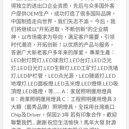
得独立的进出口企业资质，先后与众多国外客
户提供OEM生产，成功打造了很多国际品牌，
中国制造走向世界，我们矢志不渝。 今后，我
们将继续以“开拓进取、不断创新”的企业精
神，以市场需求为导向，满足客户需要，引领
时代潮流，开拓创新！以优质的产品与服务，
答谢广大新老客户多年来的厚爱。 專業生產：
LED射灯筒灯,LED球泡灯,LED台灯,LED泛光
灯,LED日光灯,LED生鲜灯,LED工矿灯,LED洗墙
灯,LED护栏管，LED点光源，LED隧道灯,LED
地埋灯.LED面板燈.LED玉米燈.LED燈條.LED吸
頂燈.LED路燈，等…… A：家居照明運用燈具
B：商業照明運用燈具 C：工程照明運用燈具 3
大類（藝秀品牌）照明燈具，全採用台灣進口
Chip及Driver，保固2-3年 若有印象合作，歡迎
聯繫我們… 謝謝 祝您生活愉快！馬年大發.財源