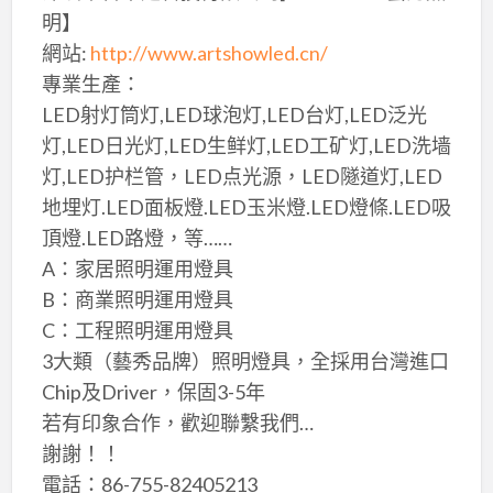
明】
網站:
http://www.artshowled.cn/
專業生產：
LED射灯筒灯,LED球泡灯,LED台灯,LED泛光
灯,LED日光灯,LED生鲜灯,LED工矿灯,LED洗墙
灯,LED护栏管，LED点光源，LED隧道灯,LED
地埋灯.LED面板燈.LED玉米燈.LED燈條.LED吸
頂燈.LED路燈，等……
A：家居照明運用燈具
B：商業照明運用燈具
C：工程照明運用燈具
3大類（藝秀品牌）照明燈具，全採用台灣進口
Chip及Driver，保固3-5年
若有印象合作，歡迎聯繫我們…
謝謝！！
電話：86-755-82405213