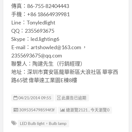
傳真：86-755-82404443
手機：+86 18664939981
Line：Tonyledlight
QQ：2355693675
Skype：led.lighting6
E-mail：artshowled@163.com ，
2355693675@qq.com
聯繫人：陶建先生（行銷經理）
地址：深圳市寶安區龍華新區大浪社區 華寧西
路65號 偉華達工業園E棟8樓
04/21/2014 09:55
此廣告已逾期
廣告编號
3095354798594f3f
總瀏覽2121 , 今天瀏覽0
LED Bulb light，Bulb lamp