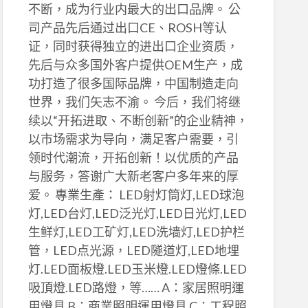
不断，成为行业内最大的出口品牌。 公
司产品先后通过出口CE、ROSH等认
证，同时获得独立的进出口企业资质，
先后与众多国外客户提供OEM生产，成
功打造了很多国际品牌，中国制造走向
世界，我们矢志不渝。 今后，我们将继
续以“开拓进取、不断创新”的企业精神，
以市场需求为导向，满足客户需要，引
领时代潮流，开拓创新！以优质的产品
与服务，答谢广大新老客户多年来的厚
爱。 專業生產： LED射灯筒灯,LED球泡
灯,LED台灯,LED泛光灯,LED日光灯,LED
生鲜灯,LED工矿灯,LED洗墙灯,LED护栏
管，LED点光源，LED隧道灯,LED地埋
灯.LED面板燈.LED玉米燈.LED燈條.LED
吸頂燈.LED路燈，等…… A：家居照明運
用燈具 B：商業照明運用燈具 C：工程照