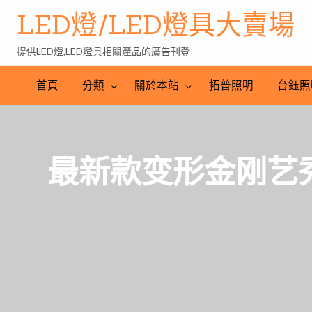
LED燈/LED燈具大賣場
提供LED燈,LED燈具相關產品的廣告刊登
台
LED
鈺
LED
照
首頁
分類
關於本站
拓普照明
台鈺照
照
燈
明
明
批
產
工
發
業
程
網
最新款变形金刚艺