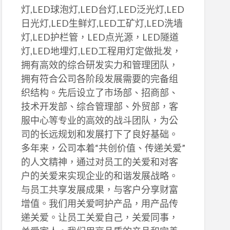
灯,LED球泡灯,LED台灯,LED泛光灯,LED
日光灯,LED生鲜灯,LED工矿灯,LED洗墙
灯,LED护栏管，LED点光源，LED隧道
灯,LED地埋灯,LED工程用灯定做批发，
拥有高效的综合研发实力和管理团队，
拥有符合公司各阶段发展需要的完备组
织结构。先后设立了市场部、招商部、
技术开发部、综合管理部、外贸部，客
服中心等专业的高效的战斗团队，为公
司的长远规划和发展打下了良好基础。
多年来，公司本着“共创价值、传递关爱”
的人文精神，通过对员工的关爱和对客
户的关爱来实现企业的和谐发展战略。
与员工共享发展成果，与客户分享财富
增值。我们用关爱呵护产品，用产品传
递关爱。让员工关爱自己，关爱同事，