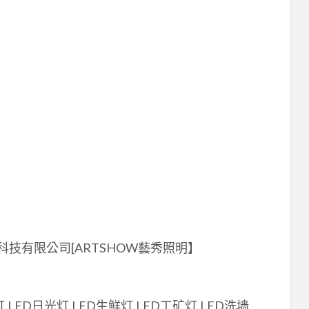
技有限公司[ARTSHOW藝秀照明】
,LED日光灯,LED生鲜灯,LED工矿灯,LED洗墙