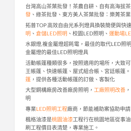
台灣高山茶葉批發！茶農自耕、自有高海拔茶
發
、綠茶批發、東方美人茶葉批發：樂菁茶業
拓普TOP 高效自由光系列燈具換裝簡便與快
明
、
倉儲LED照明
、校園LED照明、
運動場L
水銀燈,複金屬燈超耗電，最佳的取代LED照
金屬燈的最佳LED照明燈具
活動帳篷種類很多，按照適用的場所，大致可
王帳篷、快速帳篷、屋式組合帳、宮廷帳篷。
篷
，提供各種活動帳篷的訂做、客製化
大型鋼構廠房改善廠房照明，
工廠照明改善
，
明
專業
LED照明工程
廠商，節能補助案協助申請
楓格油漆是
桃園油漆
工程行在桃園地區從事油
刷工程價目表清楚，專業施工。