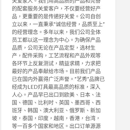
关爱家人。我们用高品质的产品和完善
的配套服务关爱客户，不仅要经营好产
品，更重要的是传递好关爱。公司自创
立以来，一直秉承“诚信经营，品质至上”
的经营理念。多年以来，我们公司全体
员工都以这一理念为中心。为确保产品
品质，公司无论在产品定型，选材生
产，配件采购，工艺流程和产品外观等
各环节上反复测试，精益求精，力求把
最好的产品奉献给市场。目前我们产品
已在国内外赢得广泛声誉。“艺秀”品牌已
经成为LED灯具最高品质的标准，深入
人心。产品早已出口到欧美、日本、法
国、德国、比利时、英国、墨西哥、西
班牙、韩国、澳大利亚、俄罗斯、新加
坡，泰国，印度，越南，香港，台湾，
等一百多个国家和地区。出口订单源源