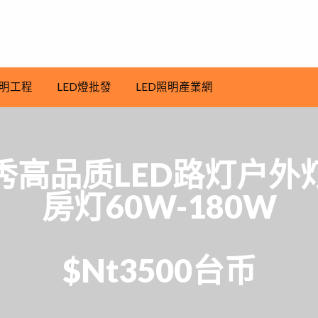
明工程
LED燈批發
LED照明產業網
秀高品质LED路灯户外
房灯60W-180W
$Nt3500台币