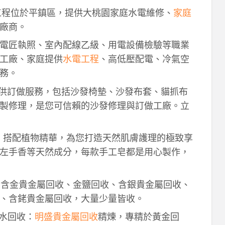
工程位於平鎮區，提供大桃園家庭水電維修、
家庭
廠商。
電匠執照、室內配線乙級、用電設備檢驗等職業
工廠、家庭提供
水電工程
、高低壓配電、冷氣空
務。
供訂做服務，包括沙發椅墊、沙發布套、貓抓布
製修理，是您可信賴的沙發修理與訂做工廠。立
作，搭配植物精華，為您打造天然肌膚護理的極致享
左手香等天然成分，每款手工皂都是用心製作，
！含金貴金屬回收、金鹽回收、含銀貴金屬回收、
、含銠貴金屬回收，大量少量皆收。
鈀水回收：
明盛貴金屬回收
精煉，專精於黃金回