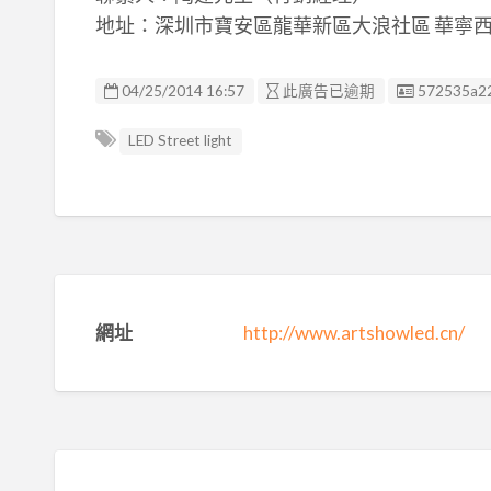
地址：深圳市寶安區龍華新區大浪社區 華寧西路
廣告编號
04/25/2014 16:57
此廣告已逾期
572535a2
LED Street light
網址
http://www.artshowled.cn/