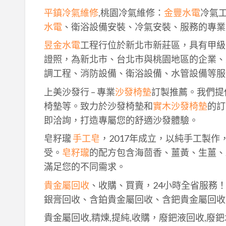
平鎮冷氣維修
,桃園冷氣維修：
金豐水電
冷氣
水電
、衛浴設備安裝、冷氣安裝、服務的專業
昱金水電
工程行位於新北市新莊區，具有甲級
證照，為新北市、台北市與桃園地區的企業、
調工程、消防設備、衛浴設備、水管設備等服
上美沙發行 – 專業
沙發椅墊
訂製推薦。我們提
椅墊等。致力於沙發椅墊和
實木沙發椅墊
的訂
即洽詢，打造專屬您的舒適沙發體驗。
皂籽瓏
手工皂
，2017年成立，以純手工製
受。
皂籽瓏
的配方包含海茴香、薑黃、生薑、
滿足您的不同需求。
貴金屬回收
、收購、買賣，24小時全省服務
銀膏回收、含鉑貴金屬回收、含鈀貴金屬回收
貴金屬回收,精煉,提純,收購，廢鈀液回收,廢