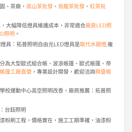
園、茶廠，
高山茶批發
、
烏龍茶批發
、
紅茶批
速，大幅降低燈具維護成本，非常適合
廠房LED照
ED照明
。
明燈具：拓普照明自由光LED燈具是
取代水銀燈
,複
分為大型歐式組合帳、波浪帳篷、歐式帳篷、帝
帳篷工廠直營
，專業設計開發，歡迎洽詢
舜盛帳
學校運動中心高空照明改善，廠商推薦：拓普照
：台鈺照明
漆粉刷工程，價格實在，施工工期準確，油漆粉