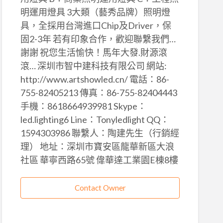
明運用燈具 3大類（藝秀品牌）照明燈
具，全採用台灣進口Chip及Driver，保
固2-3年 若有印象合作，歡迎聯繫我們…
謝謝 祝您生活愉快！馬年大發.財源滾
滾… 深圳市智中建科技有限公司 網站:
http://www.artshowled.cn/ 電話：86-
755-82405213 傳真：86-755-82404443
手機：8618664939981 Skype：
led.lighting6 Line：Tonyledlight QQ：
1594303986 聯繫人：陶建先生（行銷經
理） 地址：深圳市寶安區龍華新區大浪
社區 華寧西路65號 偉華達工業園E棟8樓
Contact Owner