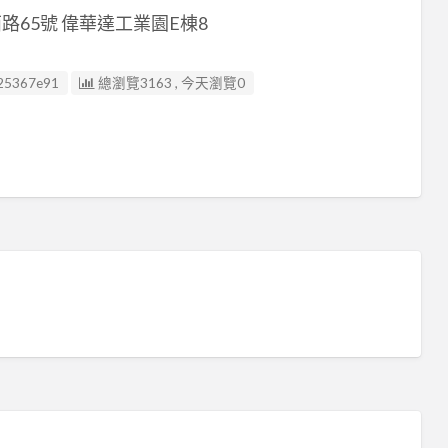
65號 偉華達工業園E棟8
25367e91
總瀏覽3163 , 今天瀏覽0