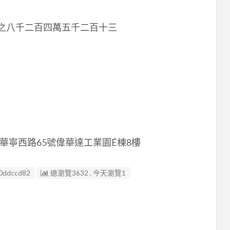
一分之八千二百四萬五千二百十三
寧西路65號偉華達工業園É棟8樓
0ddccd82
總瀏覽3632 , 今天瀏覽1