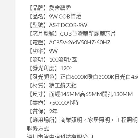
【品牌】愛舍藝秀
【品名】9W COB筒燈
【型號】AS-TDCOB-9W
【芯片型號】COB台灣華新麗華芯片
【電壓】AC85V-264V50HZ-60HZ
【功率】9W
【流明】100流明/瓦
【發光角度】120°
【發光顏色】正白6000K暖白3000K日光白45
【材質】精工航天鋁
【尺寸】面經145MM高65MM開孔130MM
【壽命】>50000小時
【質保】2年
【適用場所】商業照明，家居照明，工程照明
聯繫方式
深圳市智中建科技有限公司