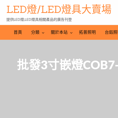
LED燈/LED燈具大賣場
提供LED燈,LED燈具相關產品的廣告刊登
台
LED
鈺
LED
照
首頁
分類
關於本站
拓普照明
台鈺照
照
燈
明
明
批
產
工
發
業
程
網
批發3寸嵌燈COB7