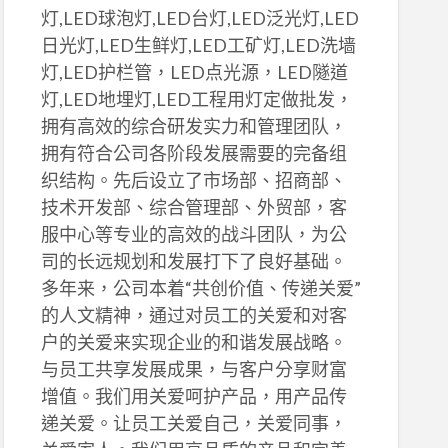
灯,LED球泡灯,LED台灯,LED泛光灯,LED
日光灯,LED生鲜灯,LED工矿灯,LED洗墙
灯,LED护栏管，LED点光源，LED隧道
灯,LED地埋灯,LED工程用灯定做批发，
拥有高效的综合研发实力和管理团队，
拥有符合公司各阶段发展需要的完备组
织结构。先后设立了市场部、招商部、
技术开发部、综合管理部、外贸部，客
服中心等专业的高效的战斗团队，为公
司的长远规划和发展打下了良好基础。
多年来，公司本着“共创价值、传递关爱”
的人文精神，通过对员工的关爱和对客
户的关爱来实现企业的和谐发展战略。
与员工共享发展成果，与客户分享财富
增值。我们用关爱呵护产品，用产品传
递关爱。让员工关爱自己，关爱同事，