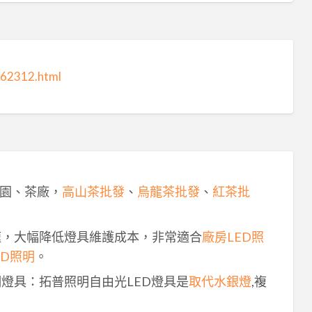
962312.html
園、茶廠，
高山茶批發
、
烏龍茶批發
、
紅茶批
速，大幅降低燈具維護成本，非常適合
廠房LED照
ED照明
。
明燈具：拓普照明自由光LED燈具是
取代水銀燈
,複