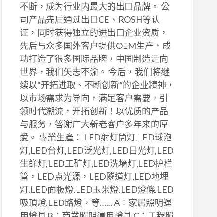
不断，成为行业内最大的出口品牌。 公
司产品先后通过出口CE、ROSH等认
证，同时获得独立的进出口企业资质，
先后与众多国外客户提供OEM生产，成
功打造了很多国际品牌，中国制造走向
世界，我们矢志不渝。 今后，我们将继
续以“开拓进取、不断创新”的企业精神，
以市场需求为导向，满足客户需要，引
领时代潮流，开拓创新！以优质的产品
与服务，答谢广大新老客户多年来的厚
爱。 專業生產： LED射灯筒灯,LED球泡
灯,LED台灯,LED泛光灯,LED日光灯,LED
生鲜灯,LED工矿灯,LED洗墙灯,LED护栏
管，LED点光源，LED隧道灯,LED地埋
灯.LED面板燈.LED玉米燈.LED燈條.LED
吸頂燈.LED路燈，等…… A：家居照明運
用燈具 B：商業照明運用燈具 C：工程照