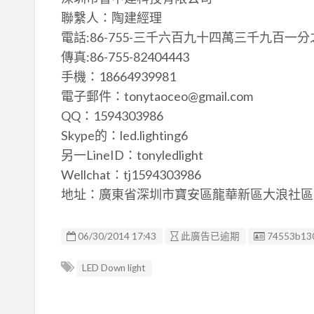
聯繫人：陶建經理
電話:86-755-三千六百九十四萬三千九百
傳真:86-755-82404443
手機：18664939981
電子郵件：tonytaoceo@gmail.com
QQ：1594303986
Skype的：led.lighting6
另一LineID：tonyledlight
Wellchat：tj1594303986
地址：廣東省深圳市寶安區龍華新區大浪社區華
廣告编號
06/30/2014 17:43
此廣告已逾期
74553b13
LED Down light