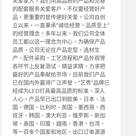
关爱家人。我们用高品质的产品和完善
的配套服务关爱客户，不仅要经营好产
品，更重要的是传递好关爱。公司自创
立以来，一直秉承“诚信经营，品质至上”
的经营理念。多年以来，我们公司全体
员工都以这一理念为中心。为确保产品
品质，公司无论在产品定型，选材生
产，配件采购，工艺流程和产品外观等
各环节上反复测试，精益求精，力求把
最好的产品奉献给市场。目前我们产品
已在国内外赢得广泛声誉。“艺秀”品牌已
经成为LED灯具最高品质的标准，深入
人心。产品早已出口到欧美、日本、法
国、德国、比利时、英国、墨西哥、西
班牙、韩国、澳大利亚、俄罗斯、新加
坡，泰国，印度，越南，香港，台湾，
等一百多个国家和地区。出口订单源源