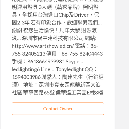
明運用燈具 3大類（藝秀品牌）照明燈
具，全採用台灣進口Chip及Driver，保
固2-3年 若有印象合作，歡迎聯繫我們…
謝謝 祝您生活愉快！馬年大發.財源滾
滾… 深圳市智中建科技有限公司 網站:
http://www.artshowled.cn/ 電話：86-
755-82405213 傳真：86-755-82404443
手機：8618664939981 Skype：
led.lighting6 Line：Tonyledlight QQ：
1594303986 聯繫人：陶建先生（行銷經
理） 地址：深圳市寶安區龍華新區大浪
社區 華寧西路65號 偉華達工業園E棟8樓
Contact Owner