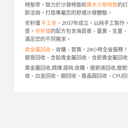
椅墊等。致力於沙發椅墊和
實木沙發椅墊
的訂
即洽詢，打造專屬您的舒適沙發體驗。
皂籽瓏
手工皂
，2017年成立，以純手工製
受。
皂籽瓏
的配方包含海茴香、薑黃、生薑、
滿足您的不同需求。
貴金屬回收
、收購、買賣，24小時全省服務
銀膏回收、含鉑貴金屬回收、含鈀貴金屬回收
貴金屬回收,精煉,提純,收購，廢鈀液回收,廢
收、白金回收、銀回收、廢晶圓回收、CPU回