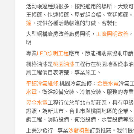
活動帳篷種類很多，按照適用的場所，大致可
王帳篷、快速帳篷、屋式組合帳、宮廷帳篷。
篷
，提供各種活動帳篷的訂做、客製化
大型鋼構廠房改善廠房照明，
工廠照明改善
，
明
專業
LED照明工程
廠商，節能補助案協助申請
楓格油漆是
桃園油漆
工程行在桃園地區從事油
刷工程價目表清楚，專業施工。
平鎮冷氣維修
,桃園冷氣維修：
金豐水電
冷氣
水電
、衛浴設備安裝、冷氣安裝、服務的專業
昱金水電
工程行位於新北市新莊區，具有甲級
證照，為新北市、台北市與桃園地區的企業、
調工程、消防設備、衛浴設備、水管設備等服
上美沙發行 – 專業
沙發椅墊
訂製推薦。我們提