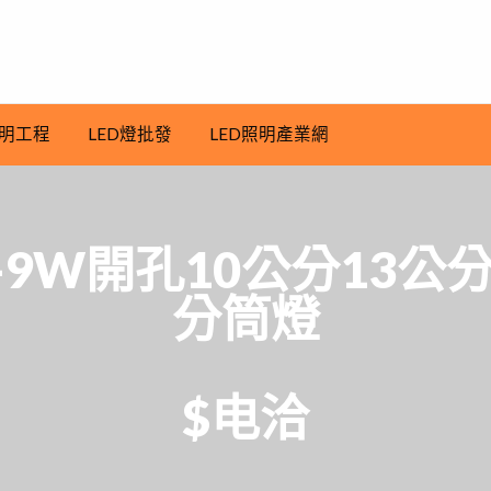
明工程
LED燈批發
LED照明產業網
-9W開孔10公分13公分
分筒燈
$电洽