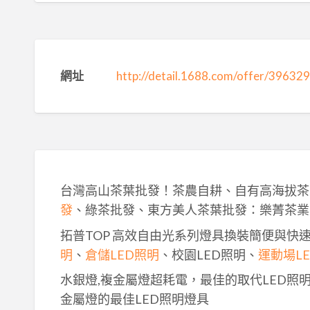
網址
http://detail.1688.com/offer/39632
台灣高山茶葉批發！茶農自耕、自有高海拔茶
發
、綠茶批發、東方美人茶葉批發：樂菁茶業
拓普TOP 高效自由光系列燈具換裝簡便與快
明
、
倉儲LED照明
、校園LED照明、
運動場L
水銀燈,複金屬燈超耗電，最佳的取代LED照
金屬燈的最佳LED照明燈具