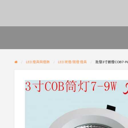
LED 燈具與燈飾
LED 崁燈/筒燈 燈具
批發3寸嵌燈COB7-