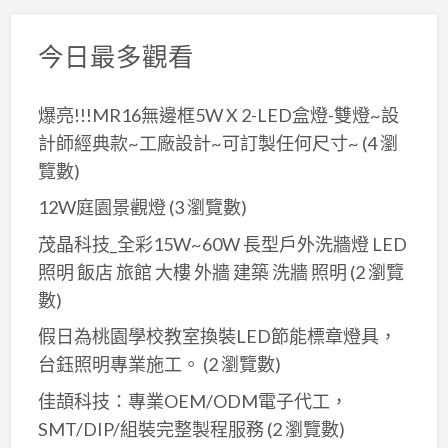
今日最多觀看
爆亮!!!MR16無邊框5W X 2-LED盒燈-雙燈~設
計師經典款~工廠設計~可訂製任何尺寸~
(4 瀏
覽數)
12W庭園景觀燈
(3 瀏覽數)
茂晶科技_全彩15W~60W 長型戶外洗牆燈 LED
照明 飯店 旅館 大樓 外牆 建築 洗牆 照明
(2 瀏覽
數)
假日為桃園學校教室換裝LED節能標章燈具，
台鈺照明專業施工。
(2 瀏覽數)
佳頡科技：專業OEM/ODM電子代工，
SMT/DIP/組裝完整製程服務
(2 瀏覽數)