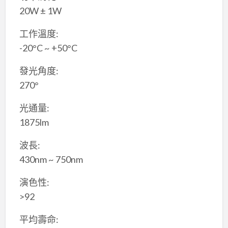
20W ± 1W
工作溫度:
-20°C ~ +50°C
發光角度:
270°
光通量:
1875lm
波長:
430nm ~ 750nm
演色性:
>92
平均壽命: