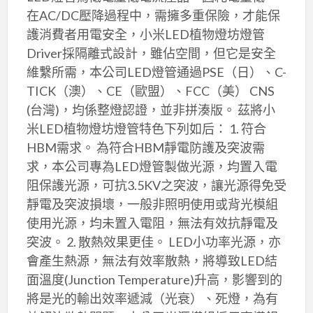
在AC/DC壓降過程中，需擁多重保險，才能保
護消費者用電安全，小米LED植物燈坊燈管
Driver採隔離式設計，雖佔空間，但它是安全
維繫所需，本公司LED燈管通過PSE（日）、C-
TICK（澳）、CE（歐盟）、FCC（美） CNS
(台灣)，均係整燈認證，並非拼湊版。 茲將小
米LED植物燈坊燈管特色下列如后： 1. 符合
HBM需求。 為符合HBM靜電防護及突波需
求，本公司專為LED燈管製做光源，均置入電
阻保護光源，可抗3.5KV之突波，讓光源得免受
靜電及突波損壞，一般非照明使用或背光模組
使用光源，均未置入電阻，無法有效抗靜電及
突波。 2. 散熱效果更佳。 LED小功率光源，亦
會產生熱源，無法有效率散熱，將導致LED結
面溫度(Junction Temperature)升高，影響到的
將是光的輸出效率遞減（光衰）、死燈，為有