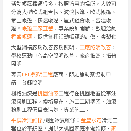
活動帳篷種類很多，按照適用的場所，大致可
分為大型歐式組合帳、波浪帳篷、歐式帳篷、
帝王帳篷、快速帳篷、屋式組合帳、宮廷帳
篷。
帳篷工廠直營
，專業設計開發，歡迎洽詢
舜盛帳篷
，提供各種活動帳篷的訂做、客製化
大型鋼構廠房改善廠房照明，
工廠照明改善
，
學校運動中心高空照明改善，廠商推薦：拓普
照明
專業
LED照明工程
廠商，節能補助案協助申
請：台鈺照明
楓格油漆是
桃園油漆
工程行在桃園地區從事油
漆粉刷工程，價格實在，施工工期準確，油漆
粉刷工程價目表清楚，專業施工。
平鎮冷氣維修
,桃園冷氣維修：
金豐水電
冷氣工
程位於平鎮區，提供大桃園家庭水電維修、
家