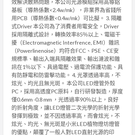
效解決散熱問題，本公司光源模組採用高導鋁
基板（導熱係數<2.4w/mk），非業界為省錢所
用PCB（導熱係數<0.4w/mk）可比擬。 3. 隔離
式Driver 本公司為了消費者用電安全，Driver
採用隔離式設計，轉換效率85％以上、電磁干
擾（Electromagnetic Interfrence, EMI）雜訊
（Powerlinenoise）均符合FCC、PSE、CE安
規標準、輸出入端具隔離效果、輸出漣波和雜
訊在1％以下、具過電壓、過電流保護功能、具
有防靜電和防雷擊功能。 4. 光罩透過率高，不
炫光、均光且無光斑。 本公司LED燈管外殼
PC，採用高透度PC原料，自行研發製造，厚度
僅0.6mm -0.8 mm ，光透過率90％以上，良好
的折射角度，讓LED燈管二次光學的折射光學
發揮到極致，並不因透過率高，而會炫光，不
炫光、均光、無光斑是小米LED植物燈坊燈管
的優點，顛覆了一般人對LED直射光源的印