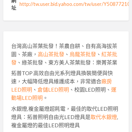
網
http://tw.user.bid.yahoo.com/tw/user/Y508772
址
台灣高山茶葉批發！茶農自耕、自有高海拔茶
園、茶廠，
高山茶批發
、
烏龍茶批發
、
紅茶批
發
、綠茶批發、東方美人茶葉批發：樂菁茶業
拓普TOP 高效自由光系列燈具換裝簡便與快
速，大幅降低燈具維護成本，非常適合
廠房
LED照明
、
倉儲LED照明
、校園LED照明、
運
動場LED照明
。
水銀燈,複金屬燈超耗電，最佳的取代LED照明
燈具：拓普照明自由光LED燈具是
取代水銀燈
,
複金屬燈的最佳LED照明燈具