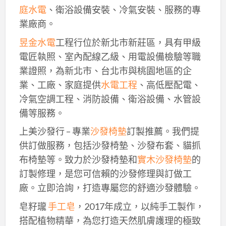
庭水電
、衛浴設備安裝、冷氣安裝、服務的專
業廠商。
昱金水電
工程行位於新北市新莊區，具有甲級
電匠執照、室內配線乙級、用電設備檢驗等職
業證照，為新北市、台北市與桃園地區的企
業、工廠、家庭提供
水電工程
、高低壓配電、
冷氣空調工程、消防設備、衛浴設備、水管設
備等服務。
上美沙發行 – 專業
沙發椅墊
訂製推薦。我們提
供訂做服務，包括沙發椅墊、沙發布套、貓抓
布椅墊等。致力於沙發椅墊和
實木沙發椅墊
的
訂製修理，是您可信賴的沙發修理與訂做工
廠。立即洽詢，打造專屬您的舒適沙發體驗。
皂籽瓏
手工皂
，2017年成立，以純手工製作，
搭配植物精華，為您打造天然肌膚護理的極致