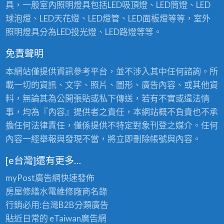
具，一般室內照明燈具包括LED吸頂燈、LED筒燈、LED
球泡燈、LED天花燈、LED燈管、LED面板燈等等，室外
照明燈具分為LED投光燈、LED路燈等等。
免責聲明
本網站僅提供資訊參考平台，並不涉入其中任何諮詢。所
載一切的資訊、文字、照片、圖形、廣告內容、或其他資
料，無論其為公開張貼或私下傳送，若有不實或違法情
事，均為『內容』提供者之責任，本網站概不負責也不承
擔任何法律責任，僅係提供不特定對象刊登之媒介。任何
內容一經舉報與發現不當，將立即刪除帳號與內容。
[e台灣]還有更多…
myPost廣告網
快速發佈
房屋修繕
水電維修廠商名錄
行銷必用:台灣B2B
分類廣告
貼近日常的
eTaiwan廣告網