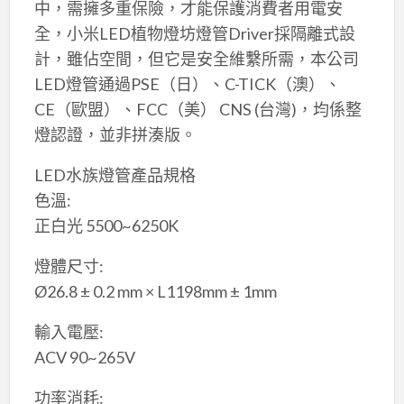
中，需擁多重保險，才能保護消費者用電安
全，小米LED植物燈坊燈管Driver採隔離式設
計，雖佔空間，但它是安全維繫所需，本公司
LED燈管通過PSE（日）、C-TICK（澳）、
CE（歐盟）、FCC（美） CNS (台灣)，均係整
燈認證，並非拼湊版。
LED水族燈管產品規格
色溫:
正白光 5500~6250K
燈體尺寸:
Ø26.8 ± 0.2 mm × L1198mm ± 1mm
輸入電壓:
ACV 90~265V
功率消耗: