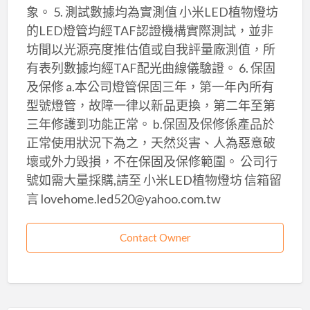
象。 5. 測試數據均為實測值 小米LED植物燈坊
的LED燈管均經TAF認證機構實際測試，並非
坊間以光源亮度推估值或自我評量廠測值，所
有表列數據均經TAF配光曲線儀驗證。 6. 保固
及保修 a.本公司燈管保固三年，第一年內所有
型號燈管，故障一律以新品更換，第二年至第
三年修護到功能正常。 b.保固及保修係產品於
正常使用狀況下為之，天然災害、人為惡意破
壞或外力毀損，不在保固及保修範圍。 公司行
號如需大量採購,請至 小米LED植物燈坊 信箱留
言 lovehome.led520@yahoo.com.tw
Contact Owner