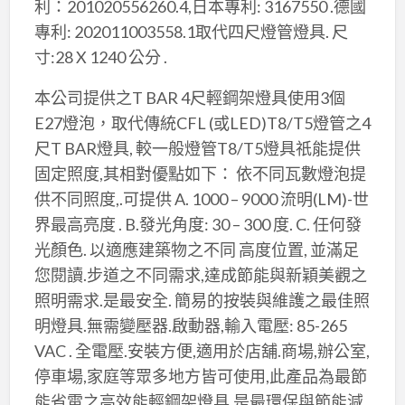
利：201020556260.4,日本專利: 3167550 .德國
專利: 202011003558.1取代四尺燈管燈具. 尺
寸:28 X 1240 公分 .
本公司提供之T BAR 4尺輕鋼架燈具使用3個
E27燈泡，取代傳統CFL (或LED)T8/T5燈管之4
尺T BAR燈具, 較一般燈管T8/T5燈具祇能提供
固定照度,其相對優點如下： 依不同瓦數燈泡提
供不同照度,.可提供 A. 1000 – 9000 流明(LM)-世
界最高亮度 . B.發光角度: 30 – 300 度. C. 任何發
光顏色. 以適應建築物之不同 高度位置, 並滿足
您閱讀.步道之不同需求,達成節能與新穎美觀之
照明需求.是最安全. 簡易的按裝與維護之最佳照
明燈具.無需變壓器.啟動器,輸入電壓: 85-265
VAC . 全電壓.安裝方便,適用於店舖.商場,辦公室,
停車場,家庭等眾多地方皆可使用,此產品為最節
能省電之高效能輕鋼架燈具,是最環保與節能減