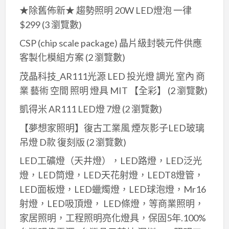
★除舊佈新★ 趨勢照明 20W LED燈泡 一律
$299
(3 瀏覽數)
CSP (chip scale package) 晶片級封裝元件供應
客製化模組方案
(2 瀏覽數)
茂晶科技_AR111光源 LED 投光燈 調光 室內 商
業 藝術 空間 照明 燈具 MIT 【全彩】
(2 瀏覽數)
凱得米 AR111 LED燈 7燈
(2 瀏覽數)
【夢想家照明】復古工業風 煙灰影子LED玻璃
吊燈 D款 復刻版
(2 瀏覽數)
LED工礦燈（天井燈），LED路燈，LED泛光
燈，LED筒燈，LED天花射燈，LEDT8燈管，
LED面板燈，LED蠟燭燈，LED球泡燈，Mr16
射燈，LED吸頂燈， LED條燈，等商業照明，
家居照明，工程照明亮化燈具，保固5年.100%