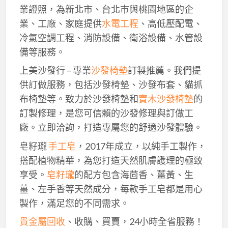
業證照，為新北市、台北市與桃園地區的企
業、工廠、家庭提供
水電工程
、高低壓配電、
冷氣空調工程、消防設備、衛浴設備、水管設
備等服務。
上美沙發行 – 專業
沙發椅墊
訂製推薦。我們提
供訂做服務，包括沙發椅墊、沙發布套、貓抓
布椅墊等。致力於沙發椅墊和
實木沙發椅墊
的
訂製修理，是您可信賴的沙發修理與訂做工
廠。立即洽詢，打造專屬您的舒適沙發體驗。
皂籽瓏
手工皂
，2017年成立，以純手工製作，
搭配植物精華，為您打造天然肌膚護理的極致
享受。
皂籽瓏
的配方包含海茴香、薑黃、生
薑、左手香等天然成分，每款手工皂都是用心
製作，滿足您的不同需求。
貴金屬回收
、收購、買賣，24小時全省服務！