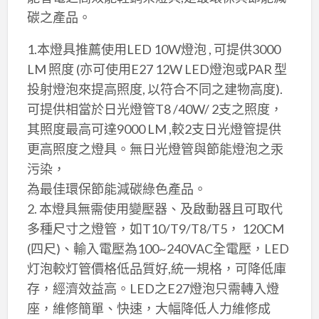
碳之產品。
1.本燈具推薦使用LED 10W燈泡 , 可提供3000
LM 照度 (亦可使用E27 12W LED燈泡或PAR 型
投射燈泡來提高照度, 以符合不同之建物高度).
可提供相當於日光燈管T8 /40W/ 2支之照度，
其照度最高可達9000 LM ,較2支日光燈管提供
更高照度之燈具。無日光燈管與節能燈泡之汞
污染，
為最佳環保節能減碳綠色產品。
2. 本燈具無需使用變壓器、及啟動器且可取代
多種尺寸之燈管，如T10/T9/T8/T5， 120CM
(四尺)、輸入電壓為100~240VAC全電壓，LED
灯泡較灯管價格低品質好,統一規格，可降低庫
存，經濟效益高。LED之E27燈泡只需轉入燈
座，維修簡單、快速，大幅降低人力維修成