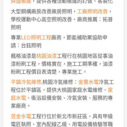
舜盛帳篷
，提供各種活動帳篷的訂做、客製化
大型鋼構廠房改善廠房照明，
工廠照明改善
，
學校運動中心高空照明改善，廠商推薦：拓普
照明
專業
LED照明工程
廠商，節能補助案協助申
請：台鈺照明
楓格油漆是
桃園油漆
工程行在桃園地區從事油
漆粉刷工程，價格實在，施工工期準確，油漆
粉刷工程價目表清楚，專業施工。
平鎮冷氣維修
,桃園冷氣維修：
金豐水電
冷氣工
程位於平鎮區，提供大桃園家庭水電維修、
家
庭水電
、衛浴設備安裝、冷氣安裝、服務的專
業廠商。
昱金水電
工程行位於新北市新莊區，具有甲級
電匠執照、室內配線乙級、用電設備檢驗等職