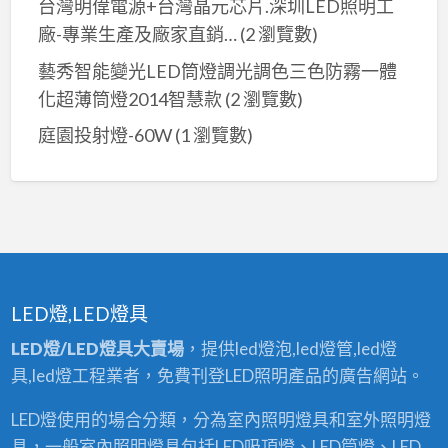
台灣明偉電源+台灣晶元芯片.深圳LED照明工
廠-專業生產及廠家直銷…
(2 瀏覽數)
藝秀智能變光LED筒燈調光調色三色防霧一體
化超薄筒燈2014智慧款
(2 瀏覽數)
庭園投射燈-60W
(1 瀏覽數)
LED燈,LED燈具
LED燈/LED燈具大賣場
，提供led燈泡,led燈管,led燈
具,led燈工程業者，免費刊登LED照明產品的廣告網站。
LED燈使用的場合分類，分為室內照明燈具和室外照明燈
具，一般室內照明燈具包括LED吸頂燈、LED筒燈、LED