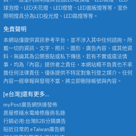
球泡燈、LED天花燈、LED燈管、LED面板燈等等，室外
照明燈具分為LED投光燈、LED路燈等等。
免責聲明
本網站僅提供資訊參考平台，並不涉入其中任何諮詢。所
載一切的資訊、文字、照片、圖形、廣告內容、或其他資
料，無論其為公開張貼或私下傳送，若有不實或違法情
事，均為『內容』提供者之責任，本網站概不負責也不承
擔任何法律責任，僅係提供不特定對象刊登之媒介。任何
內容一經舉報與發現不當，將立即刪除帳號與內容。
[e台灣]還有更多…
myPost廣告網
快速發佈
房屋修繕
水電維修廠商名錄
行銷必用:台灣B2B
分類廣告
貼近日常的
eTaiwan廣告網