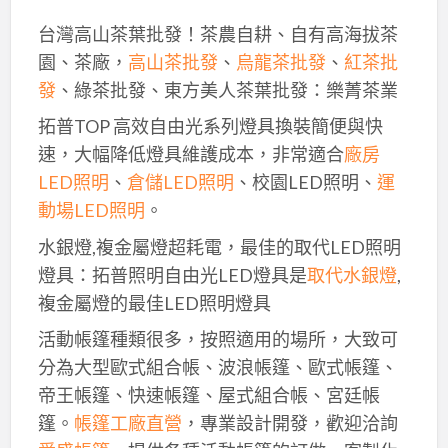
台灣高山茶葉批發！茶農自耕、自有高海拔茶
園、茶廠，
高山茶批發
、
烏龍茶批發
、
紅茶批
發
、綠茶批發、東方美人茶葉批發：樂菁茶業
拓普TOP 高效自由光系列燈具換裝簡便與快
速，大幅降低燈具維護成本，非常適合
廠房
LED照明
、
倉儲LED照明
、校園LED照明、
運
動場LED照明
。
水銀燈,複金屬燈超耗電，最佳的取代LED照明
燈具：拓普照明自由光LED燈具是
取代水銀燈
,
複金屬燈的最佳LED照明燈具
活動帳篷種類很多，按照適用的場所，大致可
分為大型歐式組合帳、波浪帳篷、歐式帳篷、
帝王帳篷、快速帳篷、屋式組合帳、宮廷帳
篷。
帳篷工廠直營
，專業設計開發，歡迎洽詢