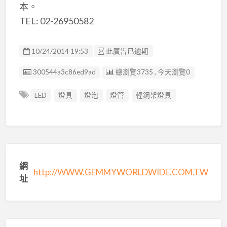
本。
TEL: 02-26950582
10/24/2014 19:53
此廣告已逾期
廣告编號
300544a3c86ed9ad
總瀏覽3735 , 今天瀏覽0
LED
燈具
燈泡
燈管
輕鋼架燈具
網
http://WWW.GEMMYWORLDWIDE.COM.TW
址