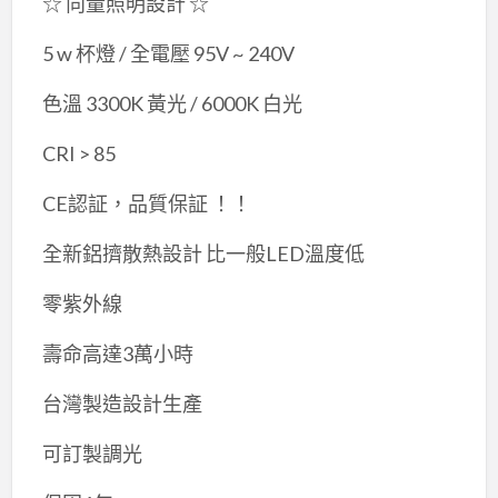
☆ 向量照明設計 ☆
5 w 杯燈 / 全電壓 95V ~ 240V
色溫 3300K 黃光 / 6000K 白光
CRI > 85
CE認証，品質保証 ！！
全新鋁擠散熱設計 比一般LED溫度低
零紫外線
壽命高達3萬小時
台灣製造設計生產
可訂製調光