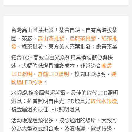
台灣高山茶葉批發！茶農自耕、自有高海拔茶
園、茶廠，
高山茶批發
、
烏龍茶批發
、
紅茶批
發
、綠茶批發、東方美人茶葉批發：樂菁茶業
拓普TOP 高效自由光系列燈具換裝簡便與快
速，大幅降低燈具維護成本，非常適合
廠房
LED照明
、
倉儲LED照明
、校園LED照明、
運
動場LED照明
。
水銀燈,複金屬燈超耗電，最佳的取代LED照明
燈具：拓普照明自由光LED燈具是
取代水銀燈
,
複金屬燈的最佳LED照明燈具
活動帳篷種類很多，按照適用的場所，大致可
分為大型歐式組合帳、波浪帳篷、歐式帳篷、