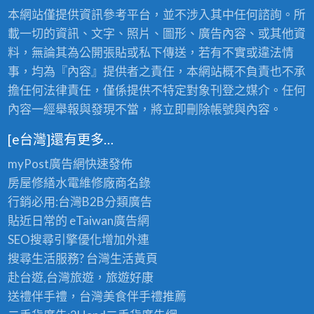
本網站僅提供資訊參考平台，並不涉入其中任何諮詢。所
載一切的資訊、文字、照片、圖形、廣告內容、或其他資
料，無論其為公開張貼或私下傳送，若有不實或違法情
事，均為『內容』提供者之責任，本網站概不負責也不承
擔任何法律責任，僅係提供不特定對象刊登之媒介。任何
內容一經舉報與發現不當，將立即刪除帳號與內容。
[e台灣]還有更多…
myPost廣告網
快速發佈
房屋修繕
水電維修廠商名錄
行銷必用:台灣B2B
分類廣告
貼近日常的
eTaiwan廣告網
SEO搜尋引擎優化
增加外連
搜尋生活服務? 台灣
生活黃頁
赴台遊,台灣旅遊
，旅遊好康
送禮伴手禮，台灣美食
伴手禮
推薦