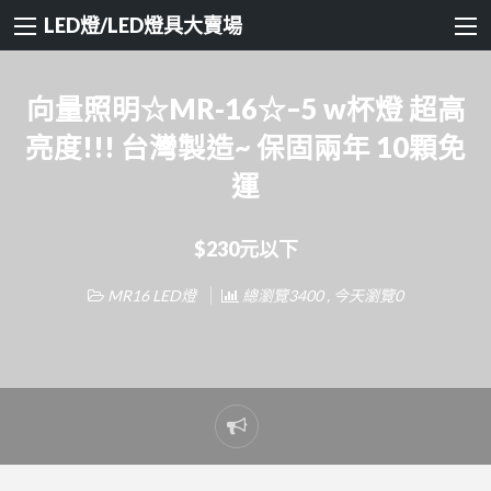
LED燈/LED燈具大賣場
向量照明☆MR-16☆–5 w杯燈 超高
亮度!!! 台灣製造~ 保固兩年 10顆免
運
$230元以下
MR16 LED燈
總瀏覽3400 , 今天瀏覽0
Report
problem