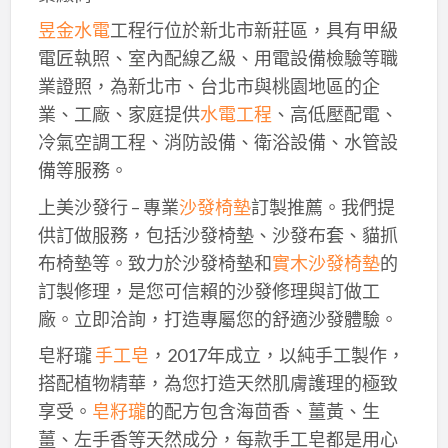
昱金水電
工程行位於新北市新莊區，具有甲級
電匠執照、室內配線乙級、用電設備檢驗等職
業證照，為新北市、台北市與桃園地區的企
業、工廠、家庭提供
水電工程
、高低壓配電、
冷氣空調工程、消防設備、衛浴設備、水管設
備等服務。
上美沙發行 – 專業
沙發椅墊
訂製推薦。我們提
供訂做服務，包括沙發椅墊、沙發布套、貓抓
布椅墊等。致力於沙發椅墊和
實木沙發椅墊
的
訂製修理，是您可信賴的沙發修理與訂做工
廠。立即洽詢，打造專屬您的舒適沙發體驗。
皂籽瓏
手工皂
，2017年成立，以純手工製作，
搭配植物精華，為您打造天然肌膚護理的極致
享受。
皂籽瓏
的配方包含海茴香、薑黃、生
薑、左手香等天然成分，每款手工皂都是用心