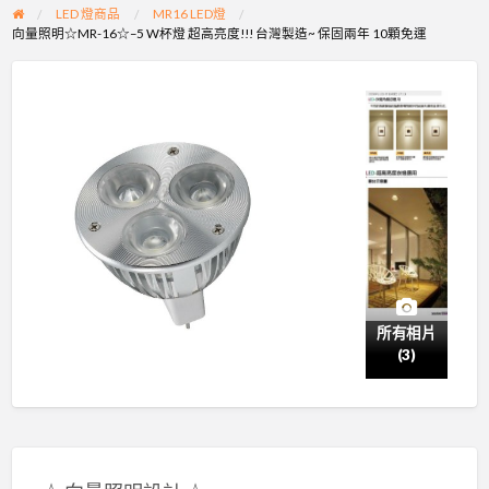
LED 燈商品
MR16 LED燈
向量照明☆MR-16☆–5 W杯燈 超高亮度!!! 台灣製造~ 保固兩年 10顆免運
所有相片
(3)