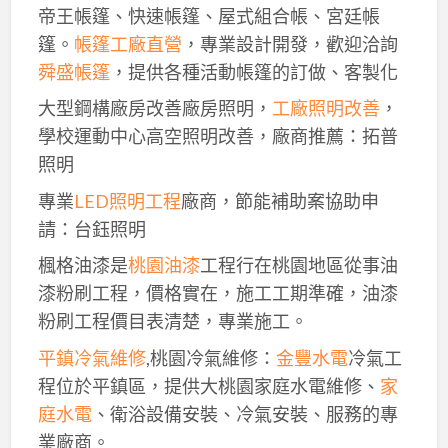
帝王帳篷、快速帳篷、屋式組合帳、宮廷帳
篷。
帳篷工廠直營
，專業設計開發，歡迎洽詢
舜盛帳篷
，提供各種活動帳篷的訂做、客製化
大型鋼構廠房改善廠房照明，
工廠照明改善
，
學校運動中心高空照明改善，廠商推薦：拓普
照明
專業
LED照明工程
廠商，節能補助案協助申
請：台鈺照明
楓格油漆是
桃園油漆
工程行在桃園地區從事油
漆粉刷工程，價格實在，施工工期準確，油漆
粉刷工程價目表清楚，專業施工。
平鎮冷氣維修
,桃園冷氣維修：
金豐水電
冷氣工
程位於平鎮區，提供大桃園家庭水電維修、
家
庭水電
、衛浴設備安裝、冷氣安裝、服務的專
業廠商。