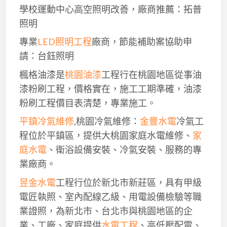
學校運動中心高空照明改善，廠商推薦：拓普
照明
專業
LED照明工程
廠商，節能補助案協助申
請：台鈺照明
楓格油漆是
桃園油漆
工程行在桃園地區從事油
漆粉刷工程，價格實在，施工工期準確，油漆
粉刷工程價目表清楚，專業施工。
平鎮冷氣維修
,桃園冷氣維修：
金豐水電
冷氣工
程位於平鎮區，提供大桃園家庭水電維修、
家
庭水電
、衛浴設備安裝、冷氣安裝、服務的專
業廠商。
昱金水電
工程行位於新北市新莊區，具有甲級
電匠執照、室內配線乙級、用電設備檢驗等職
業證照，為新北市、台北市與桃園地區的企
業、工廠、家庭提供
水電工程
、高低壓配電、