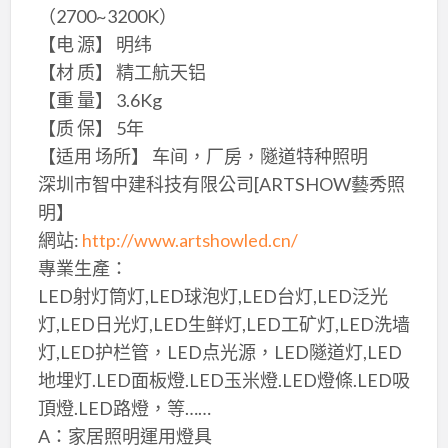
（2700~3200K）
【电 源】 明纬
【材 质】 精工航天铝
【重 量】 3.6Kg
【质 保】 5年
【适用 场所】 车间，厂房，隧道特种照明
深圳市智中建科技有限公司[ARTSHOW藝秀照
明】
網站:
http://www.artshowled.cn/
專業生產：
LED射灯筒灯,LED球泡灯,LED台灯,LED泛光
灯,LED日光灯,LED生鲜灯,LED工矿灯,LED洗墙
灯,LED护栏管，LED点光源，LED隧道灯,LED
地埋灯.LED面板燈.LED玉米燈.LED燈條.LED吸
頂燈.LED路燈，等……
A：家居照明運用燈具