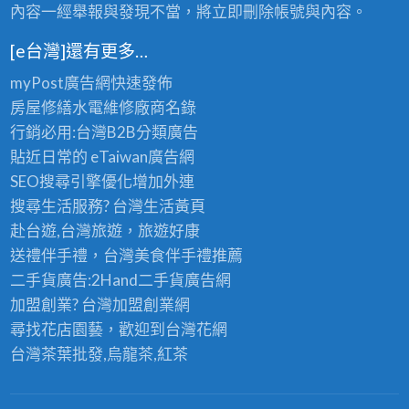
內容一經舉報與發現不當，將立即刪除帳號與內容。
[e台灣]還有更多…
myPost廣告網
快速發佈
房屋修繕
水電維修廠商名錄
行銷必用:台灣B2B
分類廣告
貼近日常的
eTaiwan廣告網
SEO搜尋引擎優化
增加外連
搜尋生活服務? 台灣
生活黃頁
赴台遊,台灣旅遊
，旅遊好康
送禮伴手禮，台灣美食
伴手禮
推薦
二手貨廣告:2Hand
二手貨
廣告網
加盟創業? 台灣
加盟創業
網
尋找花店園藝，歡迎到
台灣花網
台灣茶葉批發
,烏龍茶,紅茶