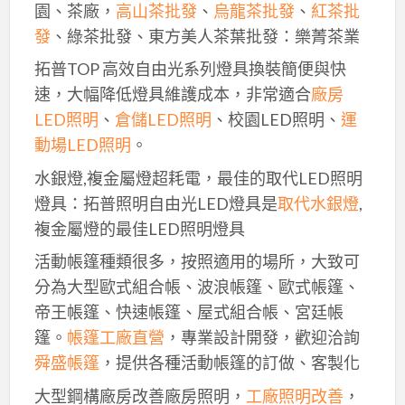
園、茶廠，
高山茶批發
、
烏龍茶批發
、
紅茶批
發
、綠茶批發、東方美人茶葉批發：樂菁茶業
拓普TOP 高效自由光系列燈具換裝簡便與快
速，大幅降低燈具維護成本，非常適合
廠房
LED照明
、
倉儲LED照明
、校園LED照明、
運
動場LED照明
。
水銀燈,複金屬燈超耗電，最佳的取代LED照明
燈具：拓普照明自由光LED燈具是
取代水銀燈
,
複金屬燈的最佳LED照明燈具
活動帳篷種類很多，按照適用的場所，大致可
分為大型歐式組合帳、波浪帳篷、歐式帳篷、
帝王帳篷、快速帳篷、屋式組合帳、宮廷帳
篷。
帳篷工廠直營
，專業設計開發，歡迎洽詢
舜盛帳篷
，提供各種活動帳篷的訂做、客製化
大型鋼構廠房改善廠房照明，
工廠照明改善
，