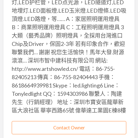
灯,LED护栏管，LED点光源，LED隧道灯,LED
地埋灯.LED面板燈.LED玉米燈.LED燈條.LED吸
頂燈.LED路燈，等…… A：家居照明運用燈具
B：商業照明運用燈具 C：工程照明運用燈具 3
大類（藝秀品牌）照明燈具，全採用台灣進口
Chip及Driver，保固2-3年 若有印象合作，歡迎
聯繫我們… 謝謝 祝您生活愉快！馬年大發.財源
滾滾… 深圳市智中建科技有限公司 網站:
http://www.artshowled.cn/ 電話：86-755-
82405213 傳真：86-755-82404443 手機：
8618664939981 Skype：led.lighting6 Line：
Tonyledlight QQ：1594303986 聯繫人：陶建
先生（行銷經理） 地址：深圳市寶安區龍華新
區大浪社區 華寧西路65號 偉華達工業園E棟8樓
Contact Owner