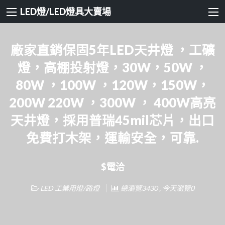
LED燈/LED燈具大賣場
廠家直銷保固5年LED天井燈 ，工礦
燈，高棚投射燈，30W，50W ，
80W ，100W ，120W，150W，
200W 220W ，300W ， 400W高亮
天井燈，採用普瑞45mil芯片，出口
免費打木架，運輸安全，可靠.
$電洽
LED 工業用燈/路燈
總瀏覽3430 , 今天瀏覽0