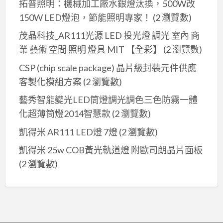
拓普照明：機械加工廠水銀燈汰換，500W改
150W LED燈泡，節能照明專家！
(2 瀏覽數)
茂晶科技_AR111光源 LED 投光燈 調光 室內 商
業 藝術 空間 照明 燈具 MIT 【全彩】
(2 瀏覽數)
CSP (chip scale package) 晶片級封裝元件供應
客製化模組方案
(2 瀏覽數)
藝秀智能變光LED筒燈調光調色三色防霧一體
化超薄筒燈2014智慧款
(2 瀏覽數)
凱得米 AR111 LED燈 7燈
(2 瀏覽數)
凱得米 25w COB黃光軌道燈 附歐司朗晶片面板
(2 瀏覽數)