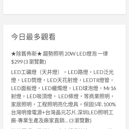
今日最多觀看
★除舊佈新★ 趨勢照明 20W LED燈泡 一律
$299
(3 瀏覽數)
LED工礦燈（天井燈），LED路燈，LED泛光
燈，LED筒燈，LED天花射燈，LEDT8燈管，
LED面板燈，LED蠟燭燈，LED球泡燈，Mr16
射燈，LED吸頂燈， LED條燈，等商業照明，
家居照明，工程照明亮化燈具，保固5年.100%
台灣明偉電源+台灣晶元芯片.深圳LED照明工
廠-專業生產及廠家直銷…
(3 瀏覽數)