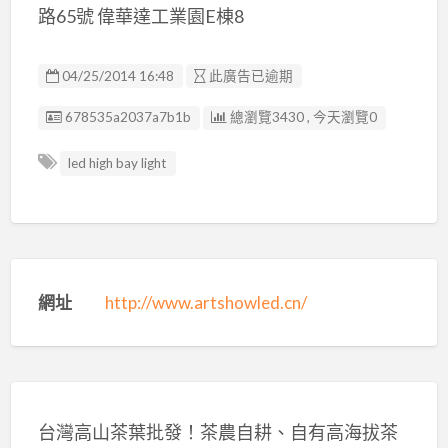
路65號 偉華達工業園E棟8
04/25/2014 16:48
此廣告已逾期
廣告编號
678535a2037a7b1b
總瀏覽3430 , 今天瀏覽0
led high bay light
網址
http://www.artshowled.cn/
台灣高山茶葉批發！茶農自耕、自有高海拔茶