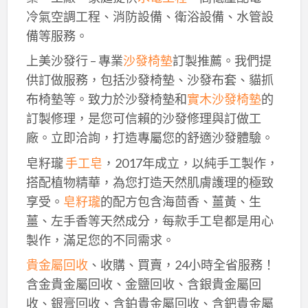
冷氣空調工程、消防設備、衛浴設備、水管設
備等服務。
上美沙發行 – 專業
沙發椅墊
訂製推薦。我們提
供訂做服務，包括沙發椅墊、沙發布套、貓抓
布椅墊等。致力於沙發椅墊和
實木沙發椅墊
的
訂製修理，是您可信賴的沙發修理與訂做工
廠。立即洽詢，打造專屬您的舒適沙發體驗。
皂籽瓏
手工皂
，2017年成立，以純手工製作，
搭配植物精華，為您打造天然肌膚護理的極致
享受。
皂籽瓏
的配方包含海茴香、薑黃、生
薑、左手香等天然成分，每款手工皂都是用心
製作，滿足您的不同需求。
貴金屬回收
、收購、買賣，24小時全省服務！
含金貴金屬回收、金鹽回收、含銀貴金屬回
收、銀膏回收、含鉑貴金屬回收、含鈀貴金屬