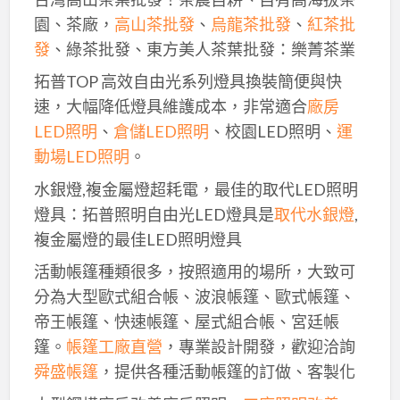
園、茶廠，
高山茶批發
、
烏龍茶批發
、
紅茶批
發
、綠茶批發、東方美人茶葉批發：樂菁茶業
拓普TOP 高效自由光系列燈具換裝簡便與快
速，大幅降低燈具維護成本，非常適合
廠房
LED照明
、
倉儲LED照明
、校園LED照明、
運
動場LED照明
。
水銀燈,複金屬燈超耗電，最佳的取代LED照明
燈具：拓普照明自由光LED燈具是
取代水銀燈
,
複金屬燈的最佳LED照明燈具
活動帳篷種類很多，按照適用的場所，大致可
分為大型歐式組合帳、波浪帳篷、歐式帳篷、
帝王帳篷、快速帳篷、屋式組合帳、宮廷帳
篷。
帳篷工廠直營
，專業設計開發，歡迎洽詢
舜盛帳篷
，提供各種活動帳篷的訂做、客製化