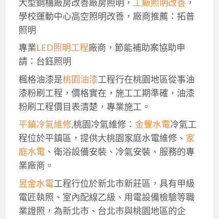
大型鋼構廠房改善廠房照明，
工廠照明改善
，
學校運動中心高空照明改善，廠商推薦：拓普
照明
專業
LED照明工程
廠商，節能補助案協助申
請：台鈺照明
楓格油漆是
桃園油漆
工程行在桃園地區從事油
漆粉刷工程，價格實在，施工工期準確，油漆
粉刷工程價目表清楚，專業施工。
平鎮冷氣維修
,桃園冷氣維修：
金豐水電
冷氣工
程位於平鎮區，提供大桃園家庭水電維修、
家
庭水電
、衛浴設備安裝、冷氣安裝、服務的專
業廠商。
昱金水電
工程行位於新北市新莊區，具有甲級
電匠執照、室內配線乙級、用電設備檢驗等職
業證照，為新北市、台北市與桃園地區的企