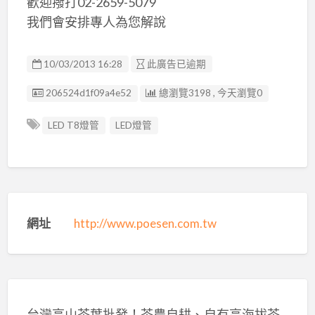
歡迎撥打02-2659-5079
我們會安排專人為您解說
10/03/2013 16:28
此廣告已逾期
廣告编號
206524d1f09a4e52
總瀏覽3198 , 今天瀏覽0
LED T8燈管
LED燈管
網址
http://www.poesen.com.tw
台灣高山茶葉批發！茶農自耕、自有高海拔茶