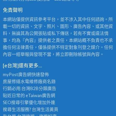
免責聲明
本網站僅提供資訊參考平台，並不涉入其中任何諮詢。所
載一切的資訊、文字、照片、圖形、廣告內容、或其他資
料，無論其為公開張貼或私下傳送，若有不實或違法情
事，均為『內容』提供者之責任，本網站概不負責也不承
擔任何法律責任，僅係提供不特定對象刊登之媒介。任何
內容一經舉報與發現不當，將立即刪除帳號與內容。
[e台灣]還有更多…
myPost廣告網
快速發佈
房屋修繕
水電維修廠商名錄
行銷必用:台灣B2B
分類廣告
貼近日常的
eTaiwan廣告網
SEO搜尋引擎優化
增加外連
搜尋生活服務? 台灣
生活黃頁