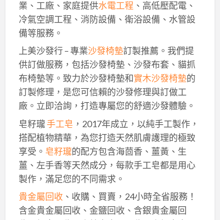
業、工廠、家庭提供
水電工程
、高低壓配電、
冷氣空調工程、消防設備、衛浴設備、水管設
備等服務。
上美沙發行 – 專業
沙發椅墊
訂製推薦。我們提
供訂做服務，包括沙發椅墊、沙發布套、貓抓
布椅墊等。致力於沙發椅墊和
實木沙發椅墊
的
訂製修理，是您可信賴的沙發修理與訂做工
廠。立即洽詢，打造專屬您的舒適沙發體驗。
皂籽瓏
手工皂
，2017年成立，以純手工製作，
搭配植物精華，為您打造天然肌膚護理的極致
享受。
皂籽瓏
的配方包含海茴香、薑黃、生
薑、左手香等天然成分，每款手工皂都是用心
製作，滿足您的不同需求。
貴金屬回收
、收購、買賣，24小時全省服務！
含金貴金屬回收、金鹽回收、含銀貴金屬回