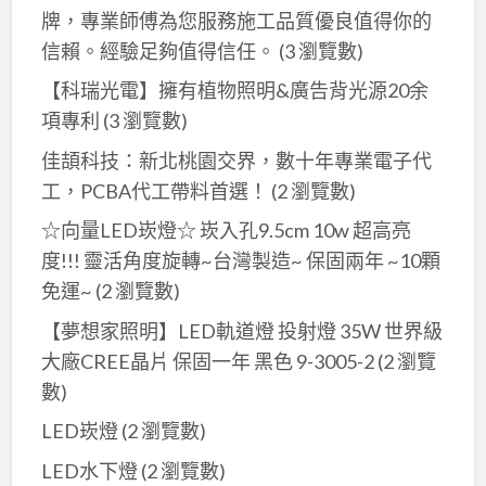
牌，專業師傅為您服務施工品質優良值得你的
信賴。經驗足夠值得信任。
(3 瀏覽數)
【科瑞光電】擁有植物照明&廣告背光源20余
項專利
(3 瀏覽數)
佳頡科技：新北桃園交界，數十年專業電子代
工，PCBA代工帶料首選！
(2 瀏覽數)
☆向量LED崁燈☆ 崁入孔9.5cm 10w 超高亮
度!!! 靈活角度旋轉~台灣製造~ 保固兩年 ~10顆
免運~
(2 瀏覽數)
【夢想家照明】LED軌道燈 投射燈 35W 世界級
大廠CREE晶片 保固一年 黑色 9-3005-2
(2 瀏覽
數)
LED崁燈
(2 瀏覽數)
LED水下燈
(2 瀏覽數)