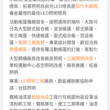
燈具：拓普照明自由光LED燈具是
取代水銀燈
,
複金屬燈的最佳LED照明燈具
活動帳篷種類很多，按照適用的場所，大致可
分為大型歐式組合帳、波浪帳篷、歐式帳篷、
帝王帳篷、快速帳篷、屋式組合帳、宮廷帳
篷。
帳篷工廠直營
，專業設計開發，歡迎洽詢
舜盛帳篷
，提供各種活動帳篷的訂做、客製化
大型鋼構廠房改善廠房照明，
工廠照明改善
，
學校運動中心高空照明改善，廠商推薦：拓普
照明
專業
LED照明工程
廠商，節能補助案協助申
請：台鈺照明
楓格油漆是
桃園油漆
工程行在桃園地區從事油
漆粉刷工程，價格實在，施工工期準確，油漆