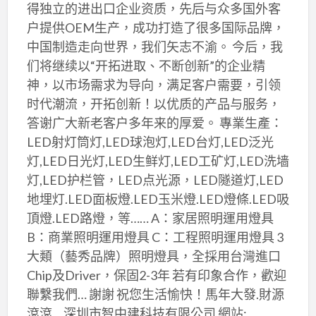
得独立的进出口企业资质，先后与众多国外客
户提供OEM生产，成功打造了很多国际品牌，
中国制造走向世界，我们矢志不渝。 今后，我
们将继续以“开拓进取、不断创新”的企业精
神，以市场需求为导向，满足客户需要，引领
时代潮流，开拓创新！以优质的产品与服务，
答谢广大新老客户多年来的厚爱。 專業生產：
LED射灯筒灯,LED球泡灯,LED台灯,LED泛光
灯,LED日光灯,LED生鲜灯,LED工矿灯,LED洗墙
灯,LED护栏管，LED点光源，LED隧道灯,LED
地埋灯.LED面板燈.LED玉米燈.LED燈條.LED吸
頂燈.LED路燈，等…… A：家居照明運用燈具
B：商業照明運用燈具 C：工程照明運用燈具 3
大類（藝秀品牌）照明燈具，全採用台灣進口
Chip及Driver，保固2-3年 若有印象合作，歡迎
聯繫我們… 謝謝 祝您生活愉快！馬年大發.財源
滾滾… 深圳市智中建科技有限公司 網站: