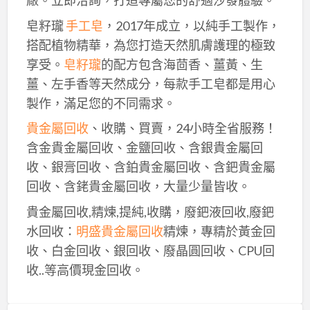
廠。立即洽詢，打造專屬您的舒適沙發體驗。
皂籽瓏
手工皂
，2017年成立，以純手工製作，
搭配植物精華，為您打造天然肌膚護理的極致
享受。
皂籽瓏
的配方包含海茴香、薑黃、生
薑、左手香等天然成分，每款手工皂都是用心
製作，滿足您的不同需求。
貴金屬回收
、收購、買賣，24小時全省服務！
含金貴金屬回收、金鹽回收、含銀貴金屬回
收、銀膏回收、含鉑貴金屬回收、含鈀貴金屬
回收、含銠貴金屬回收，大量少量皆收。
貴金屬回收,精煉,提純,收購，廢鈀液回收,廢鈀
水回收：
明盛貴金屬回收
精煉，專精於黃金回
收、白金回收、銀回收、廢晶圓回收、CPU回
收..等高價現金回收。