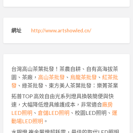
網址
http://www.artshowled.cn/
台灣高山茶葉批發！茶農自耕、自有高海拔茶
園、茶廠，
高山茶批發
、
烏龍茶批發
、
紅茶批
發
、綠茶批發、東方美人茶葉批發：樂菁茶業
拓普TOP 高效自由光系列燈具換裝簡便與快
速，大幅降低燈具維護成本，非常適合
廠房
LED照明
、
倉儲LED照明
、校園LED照明、
運
動場LED照明
。
水銀燈,複金屬燈超耗電，最佳的取代LED照明