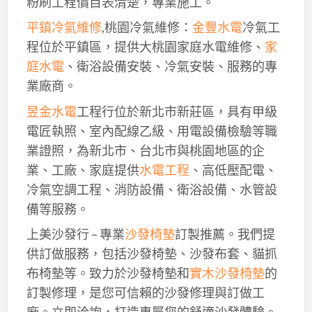
粉刷工程價目表清楚，專業施工。
平鎮冷氣維修
,桃園冷氣維修：
金豐水電
冷氣工
程位於平鎮區，提供大桃園家庭水電維修、
家
庭水電
、衛浴設備安裝、冷氣安裝、服務的專
業廠商。
昱金水電
工程行位於新北市新莊區，具有甲級
電匠執照、室內配線乙級、用電設備檢驗等職
業證照，為新北市、台北市與桃園地區的企
業、工廠、家庭提供
水電工程
、高低壓配電、
冷氣空調工程、消防設備、衛浴設備、水管設
備等服務。
上美沙發行 – 專業
沙發椅墊
訂製推薦。我們提
供訂做服務，包括沙發椅墊、沙發布套、貓抓
布椅墊等。致力於沙發椅墊和
實木沙發椅墊
的
訂製修理，是您可信賴的沙發修理與訂做工