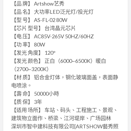
【品 牌】 Artshow艺秀
【品 名】 大功率LED泛光灯/投光灯
【型 号】 AS-FL-02 80W
【芯片 型号】 台湾晶元芯片
【电 压】 AC85V-265V 50HZ/60HZ
【功 率】 80W
【发光 角度】 120°
【发光 颜色】 正白（6000~6500K）暖白
（2700~3200K）
【材 质】 铝合金灯体，钢化玻璃面盖，表面静
电喷涂。
【壽 命】 50000小時
【质 保】 3年
【适用 场所】 车站、码头、工程施工、景观、
建筑物立面作、桥梁、江河堤岸、广场园林
深圳市智中建科技有限公司[ARTSHOW藝秀照