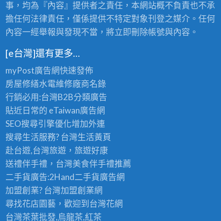
事，均為『內容』提供者之責任，本網站概不負責也不承
擔任何法律責任，僅係提供不特定對象刊登之媒介。任何
內容一經舉報與發現不當，將立即刪除帳號與內容。
[e台灣]還有更多…
myPost廣告網
快速發佈
房屋修繕
水電維修廠商名錄
行銷必用:台灣B2B
分類廣告
貼近日常的
eTaiwan廣告網
SEO搜尋引擎優化
增加外連
搜尋生活服務? 台灣
生活黃頁
赴台遊,台灣旅遊
，旅遊好康
送禮伴手禮，台灣美食
伴手禮
推薦
二手貨廣告:2Hand
二手貨
廣告網
加盟創業? 台灣
加盟創業
網
尋找花店園藝，歡迎到
台灣花網
台灣茶葉批發
,烏龍茶,紅茶