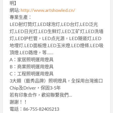
明】
網站:
http://www.artshowled.cn/
專業生產：
LED射灯筒灯,LED球泡灯,LED台灯,LED泛光
灯,LED日光灯,LED生鲜灯,LED工矿灯,LED洗墙
灯,LED护栏管，LED点光源，LED隧道灯,LED
地埋灯.LED面板燈.LED玉米燈.LED燈條.LED吸
頂燈.LED路燈，等……
A：家居照明運用燈具
B：商業照明運用燈具
C：工程照明運用燈具
3大類（藝秀品牌）照明燈具，全採用台灣進口
Chip及Driver，保固3-5年
若有印象合作，歡迎聯繫我們…
謝謝！！
電話：86-755-82405213