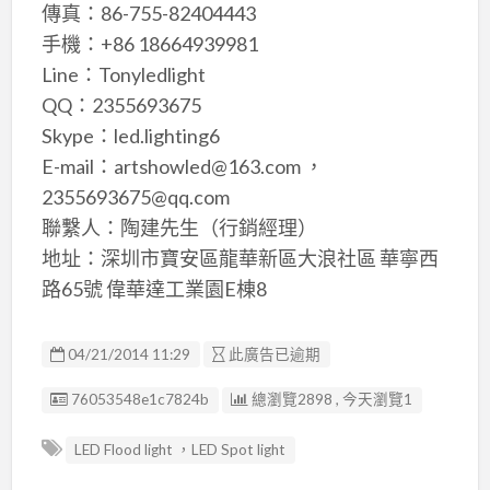
傳真：86-755-82404443
手機：+86 18664939981
Line：Tonyledlight
QQ：2355693675
Skype：led.lighting6
E-mail：artshowled@163.com ，
2355693675@qq.com
聯繫人：陶建先生（行銷經理）
地址：深圳市寶安區龍華新區大浪社區 華寧西
路65號 偉華達工業園E棟8
04/21/2014 11:29
此廣告已逾期
廣告编號
76053548e1c7824b
總瀏覽2898 , 今天瀏覽1
LED Flood light ，LED Spot light