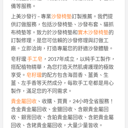
備等服務。
上美沙發行 – 專業
沙發椅墊
訂製推薦。我們提
供訂做服務，包括沙發椅墊、沙發布套、貓抓
布椅墊等。致力於沙發椅墊和
實木沙發椅墊
的
訂製修理，是您可信賴的沙發修理與訂做工
廠。立即洽詢，打造專屬您的舒適沙發體驗。
皂籽瓏
手工皂
，2017年成立，以純手工製作，
搭配植物精華，為您打造天然肌膚護理的極致
享受。
皂籽瓏
的配方包含海茴香、薑黃、生
薑、左手香等天然成分，每款手工皂都是用心
製作，滿足您的不同需求。
貴金屬回收
、收購、買賣，24小時全省服務！
含金貴金屬回收、金鹽回收、含銀貴金屬回
收、銀膏回收、含鉑貴金屬回收、含鈀貴金屬
回收、含銠貴金屬回收，大量少量皆收。