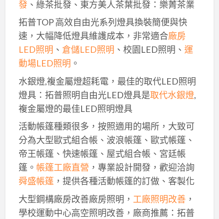
發
、綠茶批發、東方美人茶葉批發：樂菁茶業
拓普TOP 高效自由光系列燈具換裝簡便與快
速，大幅降低燈具維護成本，非常適合
廠房
LED照明
、
倉儲LED照明
、校園LED照明、
運
動場LED照明
。
水銀燈,複金屬燈超耗電，最佳的取代LED照明
燈具：拓普照明自由光LED燈具是
取代水銀燈
,
複金屬燈的最佳LED照明燈具
活動帳篷種類很多，按照適用的場所，大致可
分為大型歐式組合帳、波浪帳篷、歐式帳篷、
帝王帳篷、快速帳篷、屋式組合帳、宮廷帳
篷。
帳篷工廠直營
，專業設計開發，歡迎洽詢
舜盛帳篷
，提供各種活動帳篷的訂做、客製化
大型鋼構廠房改善廠房照明，
工廠照明改善
，
學校運動中心高空照明改善，廠商推薦：拓普