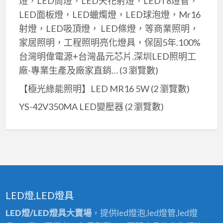
燈，LED筒燈，LED天花射燈，LEDT8燈管，
LED面板燈，LED蠟燭燈，LED球泡燈，Mr16
射燈，LED吸頂燈， LED條燈，等商業照明，
家居照明，工程照明亮化燈具，保固5年.100%
台灣明偉電源+台灣晶元芯片.深圳LED照明工
廠-專業生產及廠家直銷…
(3 瀏覽數)
【極光綠能照明】LED MR16 5W
(2 瀏覽數)
YS-42V350MA LED變壓器
(2 瀏覽數)
LED燈,LED燈具
LED燈/LED燈具大賣場
，提供led燈泡,led燈管,led燈