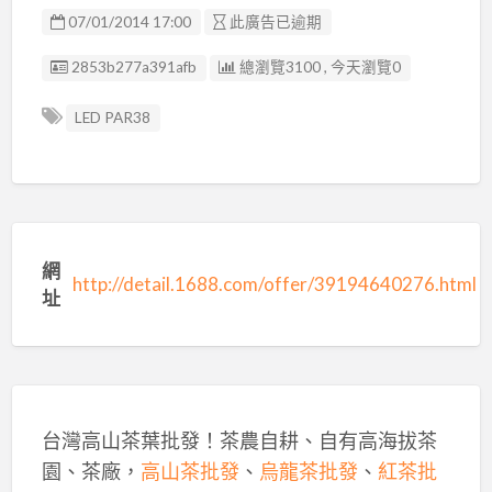
07/01/2014 17:00
此廣告已逾期
廣告编號
2853b277a391afb
總瀏覽3100 , 今天瀏覽0
LED PAR38
網
http://detail.1688.com/offer/39194640276.html
址
台灣高山茶葉批發！茶農自耕、自有高海拔茶
園、茶廠，
高山茶批發
、
烏龍茶批發
、
紅茶批