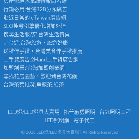
房屋修繕
水電維修廠商名錄
行銷必用:台灣B2B
分類廣告
貼近日常的
eTaiwan廣告網
SEO搜尋引擎優化
增加外連
搜尋生活服務? 台灣
生活黃頁
赴台遊,台灣旅遊
，旅遊好康
送禮伴手禮，台灣美食
伴手禮
推薦
二手貨廣告:2Hand
二手貨
廣告網
加盟創業? 台灣
加盟創業
網
尋找花店園藝，歡迎到
台灣花網
台灣茶葉批發
,烏龍茶,紅茶
LED燈/LED燈具大賣場
拓普廠房照明
台鈺照明工程
LED照明網
電子代工
©
2026
LED燈/LED燈具大賣場
| All Rights Reserved