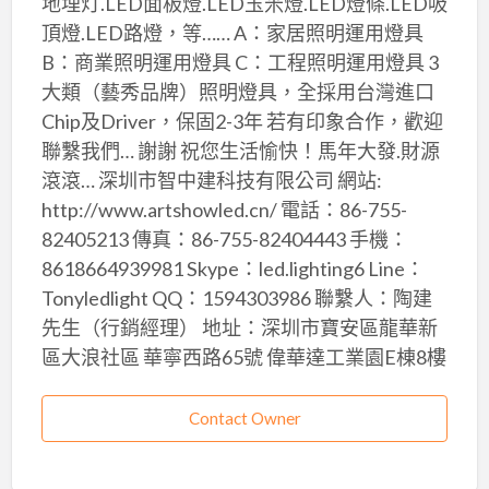
地埋灯.LED面板燈.LED玉米燈.LED燈條.LED吸
頂燈.LED路燈，等…… A：家居照明運用燈具
B：商業照明運用燈具 C：工程照明運用燈具 3
大類（藝秀品牌）照明燈具，全採用台灣進口
Chip及Driver，保固2-3年 若有印象合作，歡迎
聯繫我們… 謝謝 祝您生活愉快！馬年大發.財源
滾滾… 深圳市智中建科技有限公司 網站:
http://www.artshowled.cn/ 電話：86-755-
82405213 傳真：86-755-82404443 手機：
8618664939981 Skype：led.lighting6 Line：
Tonyledlight QQ：1594303986 聯繫人：陶建
先生（行銷經理） 地址：深圳市寶安區龍華新
區大浪社區 華寧西路65號 偉華達工業園E棟8樓
Contact Owner