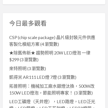
今日最多觀看
CSP (chip scale package) 晶片級封裝元件供應
客製化模組方案
(4 瀏覽數)
★除舊佈新★ 趨勢照明 20W LED燈泡 一律
$299
(3 瀏覽數)
來特照明
(3 瀏覽數)
凱得米 AR111 LED燈 7燈
(3 瀏覽數)
拓普照明：機械加工廠水銀燈汰換，500W改
150W LED燈泡，節能照明專家！
(3 瀏覽數)
LED工礦燈（天井燈），LED路燈，LED泛光