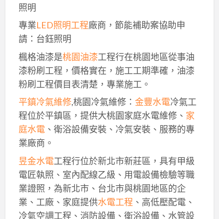
照明
專業
LED照明工程
廠商，節能補助案協助申
請：台鈺照明
楓格油漆是
桃園油漆
工程行在桃園地區從事油
漆粉刷工程，價格實在，施工工期準確，油漆
粉刷工程價目表清楚，專業施工。
平鎮冷氣維修
,桃園冷氣維修：
金豐水電
冷氣工
程位於平鎮區，提供大桃園家庭水電維修、
家
庭水電
、衛浴設備安裝、冷氣安裝、服務的專
業廠商。
昱金水電
工程行位於新北市新莊區，具有甲級
電匠執照、室內配線乙級、用電設備檢驗等職
業證照，為新北市、台北市與桃園地區的企
業、工廠、家庭提供
水電工程
、高低壓配電、
冷氣空調工程、消防設備、衛浴設備、水管設