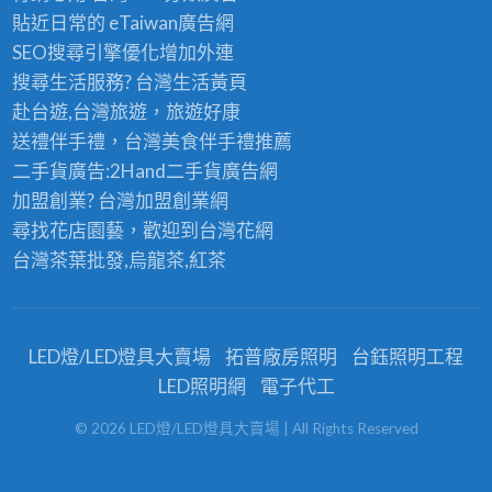
貼近日常的
eTaiwan廣告網
SEO搜尋引擎優化
增加外連
搜尋生活服務? 台灣
生活黃頁
赴台遊,台灣旅遊
，旅遊好康
送禮伴手禮，台灣美食
伴手禮
推薦
二手貨廣告:2Hand
二手貨
廣告網
加盟創業? 台灣
加盟創業
網
尋找花店園藝，歡迎到
台灣花網
台灣茶葉批發
,烏龍茶,紅茶
LED燈/LED燈具大賣場
拓普廠房照明
台鈺照明工程
LED照明網
電子代工
©
2026
LED燈/LED燈具大賣場
| All Rights Reserved