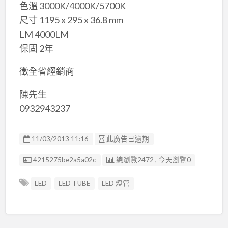
色溫 3000K/4000K/5700K
尺寸 1195 x 295 x 36.8 mm
LM 4000LM
保固 2年
徵全省經銷商
陳先生
0932943237
11/03/2013 11:16
此廣告已逾期
廣告编號
4215275be2a5a02c
總瀏覽2472 , 今天瀏覽0
LED
LED TUBE
LED 燈管