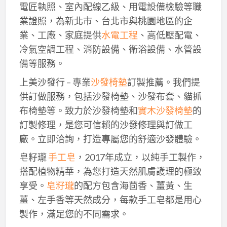
電匠執照、室內配線乙級、用電設備檢驗等職
業證照，為新北市、台北市與桃園地區的企
業、工廠、家庭提供
水電工程
、高低壓配電、
冷氣空調工程、消防設備、衛浴設備、水管設
備等服務。
上美沙發行 – 專業
沙發椅墊
訂製推薦。我們提
供訂做服務，包括沙發椅墊、沙發布套、貓抓
布椅墊等。致力於沙發椅墊和
實木沙發椅墊
的
訂製修理，是您可信賴的沙發修理與訂做工
廠。立即洽詢，打造專屬您的舒適沙發體驗。
皂籽瓏
手工皂
，2017年成立，以純手工製作，
搭配植物精華，為您打造天然肌膚護理的極致
享受。
皂籽瓏
的配方包含海茴香、薑黃、生
薑、左手香等天然成分，每款手工皂都是用心
製作，滿足您的不同需求。