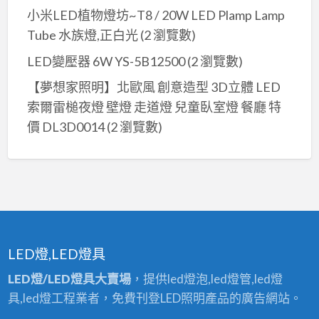
小米LED植物燈坊~T8 / 20W LED Plamp Lamp
Tube 水族燈,正白光
(2 瀏覽數)
LED變壓器 6W YS-5B12500
(2 瀏覽數)
【夢想家照明】北歐風 創意造型 3D立體 LED
索爾雷槌夜燈 壁燈 走道燈 兒童臥室燈 餐廳 特
價 DL3D0014
(2 瀏覽數)
LED燈,LED燈具
LED燈/LED燈具大賣場
，提供led燈泡,led燈管,led燈
具,led燈工程業者，免費刊登LED照明產品的廣告網站。