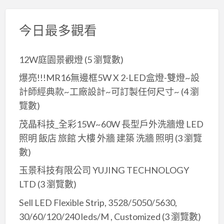
今日最多觀看
12W庭園景觀燈
(5 瀏覽數)
爆亮!!!MR16無邊框5W X 2-LED盒燈-雙燈~設
計師經典款~工廠設計~可訂製任何尺寸~
(4 瀏
覽數)
茂晶科技_全彩15W~60W 長型戶外洗牆燈 LED
照明 飯店 旅館 大樓 外牆 建築 洗牆 照明
(3 瀏覽
數)
玉景科技有限公司 YUJING TECHNOLOGY
LTD
(3 瀏覽數)
Sell LED Flexible Strip, 3528/5050/5630,
30/60/120/240 leds/M , Customized
(3 瀏覽數)