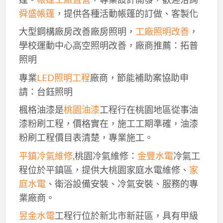
舜盛帳篷
，提供各種活動帳篷的訂做、客製化
大型鋼構廠房改善廠房照明，
工廠照明改善
，
學校運動中心高空照明改善，廠商推薦：拓普
照明
專業
LED照明工程
廠商，節能補助案協助申
請：台鈺照明
楓格油漆是
桃園油漆
工程行在桃園地區從事油
漆粉刷工程，價格實在，施工工期準確，油漆
粉刷工程價目表清楚，專業施工。
平鎮冷氣維修
,桃園冷氣維修：
金豐水電
冷氣工
程位於平鎮區，提供大桃園家庭水電維修、
家
庭水電
、衛浴設備安裝、冷氣安裝、服務的專
業廠商。
昱金水電
工程行位於新北市新莊區，具有甲級