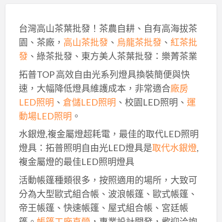
台灣高山茶葉批發！茶農自耕、自有高海拔茶
園、茶廠，
高山茶批發
、
烏龍茶批發
、
紅茶批
發
、綠茶批發、東方美人茶葉批發：樂菁茶業
拓普TOP 高效自由光系列燈具換裝簡便與快
速，大幅降低燈具維護成本，非常適合
廠房
LED照明
、
倉儲LED照明
、校園LED照明、
運
動場LED照明
。
水銀燈,複金屬燈超耗電，最佳的取代LED照明
燈具：拓普照明自由光LED燈具是
取代水銀燈
,
複金屬燈的最佳LED照明燈具
活動帳篷種類很多，按照適用的場所，大致可
分為大型歐式組合帳、波浪帳篷、歐式帳篷、
帝王帳篷、快速帳篷、屋式組合帳、宮廷帳
篷。
帳篷工廠直營
，專業設計開發，歡迎洽詢