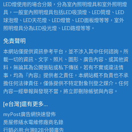
LED燈使用的場合分類，分為室內照明燈具和室外照明燈
具，一般室內照明燈具包括LED吸頂燈、LED筒燈、LED
球泡燈、LED天花燈、LED燈管、LED面板燈等等，室外
照明燈具分為LED投光燈、LED路燈等等。
免責聲明
本網站僅提供資訊參考平台，並不涉入其中任何諮詢。所
載一切的資訊、文字、照片、圖形、廣告內容、或其他資
料，無論其為公開張貼或私下傳送，若有不實或違法情
事，均為『內容』提供者之責任，本網站概不負責也不承
擔任何法律責任，僅係提供不特定對象刊登之媒介。任何
內容一經舉報與發現不當，將立即刪除帳號與內容。
[e台灣]還有更多…
myPost廣告網
快速發佈
房屋修繕
水電維修廠商名錄
行銷必用:台灣B2B
分類廣告