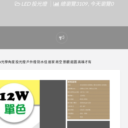
LED 投光燈
總瀏覽3109 , 今天瀏覽0
Report
problem
12W光學角度 投光燈 戶外燈 防水佳 居家 商空 景觀 庭園 高雄才有