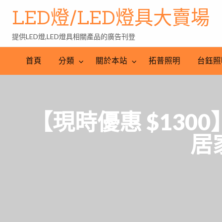
LED燈/LED燈具大賣場
提供LED燈,LED燈具相關產品的廣告刊登
台
LED
鈺
LED
照
首頁
分類
關於本站
拓普照明
台鈺照
照
燈
明
明
批
產
工
發
業
程
網
【現時優惠 $1300
居