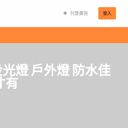
刊登廣告
登入
 投光燈 戶外燈 防水佳
才有