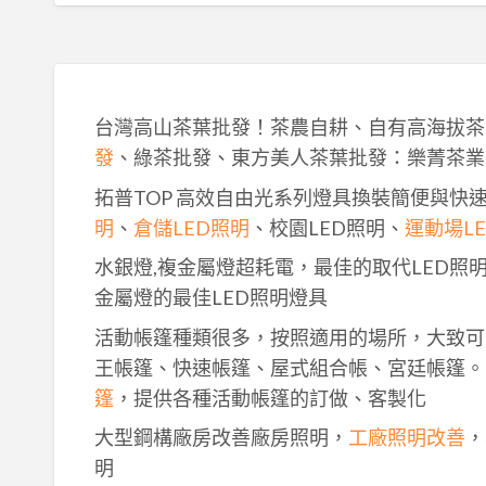
台灣高山茶葉批發！茶農自耕、自有高海拔茶
發
、綠茶批發、東方美人茶葉批發：樂菁茶業
拓普TOP 高效自由光系列燈具換裝簡便與快
明
、
倉儲LED照明
、校園LED照明、
運動場L
水銀燈,複金屬燈超耗電，最佳的取代LED照
金屬燈的最佳LED照明燈具
活動帳篷種類很多，按照適用的場所，大致可
王帳篷、快速帳篷、屋式組合帳、宮廷帳篷。
篷
，提供各種活動帳篷的訂做、客製化
大型鋼構廠房改善廠房照明，
工廠照明改善
，
明