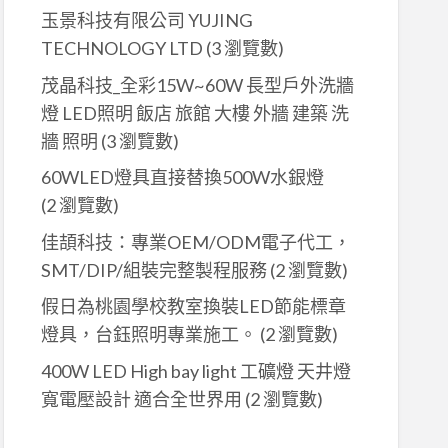
玉景科技有限公司 YUJING
TECHNOLOGY LTD
(3 瀏覽數)
茂晶科技_全彩15W~60W 長型戶外洗牆
燈 LED照明 飯店 旅館 大樓 外牆 建築 洗
牆 照明
(3 瀏覽數)
60WLED燈具直接替換500W水銀燈
(2 瀏覽數)
佳頡科技：專業OEM/ODM電子代工，
SMT/DIP/組裝完整製程服務
(2 瀏覽數)
假日為桃園學校教室換裝LED節能標章
燈具，台鈺照明專業施工。
(2 瀏覽數)
400W LED High bay light 工礦燈 天井燈
寬電壓設計 適合全世界用
(2 瀏覽數)