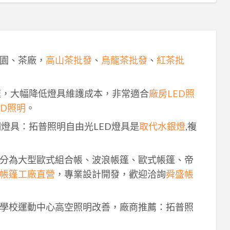
園、茶廠，
高山茶批發
、
烏龍茶批發
、
紅茶批
速，大幅降低燈具維護成本，非常適合
廠房LED照
ED照明
。
明燈具：拓普照明自由光LED燈具是
取代水銀燈
,複
分為大型歐式組合帳、波浪帳篷、歐式帳篷、帝
帳篷工廠直營
，專業設計開發，歡迎洽詢
舜盛帳
學校運動中心高空照明改善，廠商推薦：拓普照