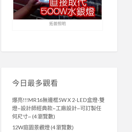
拓普照明
今日最多觀看
爆亮!!!MR16無邊框5W X 2-LED盒燈-雙
燈~設計師經典款~工廠設計~可訂製任
何尺寸~
(4 瀏覽數)
12W庭園景觀燈
(4 瀏覽數)