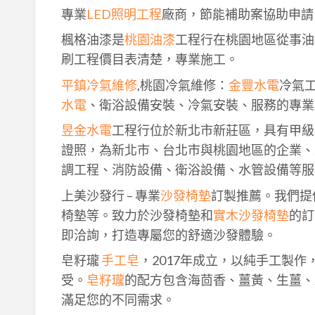
專業
LED照明工程
廠商，節能補助案協助申請
楓格油漆是
桃園油漆
工程行在桃園地區從事油
刷工程價目表清楚，專業施工。
平鎮冷氣維修
,桃園冷氣維修：
金豐水電
冷氣
水電
、衛浴設備安裝、冷氣安裝、服務的專業
昱金水電
工程行位於新北市新莊區，具有甲級
證照，為新北市、台北市與桃園地區的企業、
調工程、消防設備、衛浴設備、水管設備等服
上美沙發行 – 專業
沙發椅墊
訂製推薦。我們提
椅墊等。致力於沙發椅墊和
實木沙發椅墊
的訂
即洽詢，打造專屬您的舒適沙發體驗。
皂籽瓏
手工皂
，2017年成立，以純手工製
受。
皂籽瓏
的配方包含海茴香、薑黃、生薑、
滿足您的不同需求。