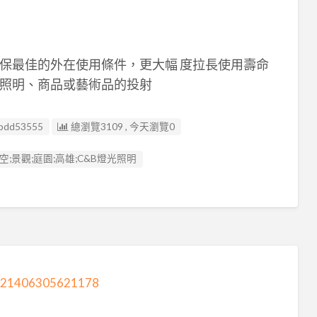
保最佳的外在使用條件，更大幅 度拉長使用壽命
照明、商品或藝術品的投射
bdd53555
總瀏覽3109 , 今天瀏覽0
商空;景觀;庭園;高雄;C&B燈光照明
ow?21406305621178