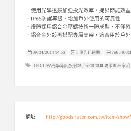
．使用光學透鏡加強投光效率，提昇節能效益
．IP65防護等級，增加戶外使用的可靠性
．燈體採用鋁合金壓鑄技術一體成型，不僅確
．鋁合金外殼再搭配專屬支架，適合用於戶外
廣告编號
09/04/2014 14:53
此廣告已逾期
76854080
LED;12W;光學角度;投射燈;戶外燈;燈具;防水燈;居家;
網址
http://goods.ruten.com.tw/item/sh