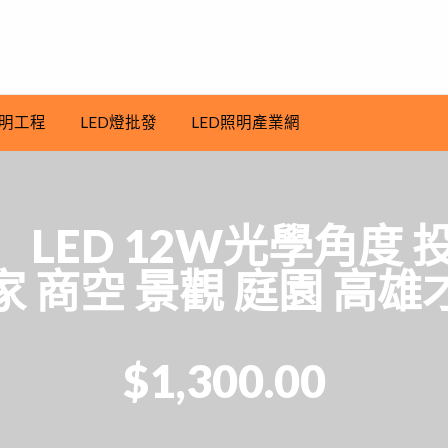
明工程
LED燈批發
LED照明產業網
】 LED 12W光學角度
家 商空 景觀 庭園 高雄
$1,300.00