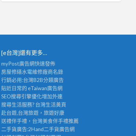
[e台灣]還有更多…
myPost廣告網
快速發佈
房屋修繕
水電維修廠商名錄
行銷必用:台灣B2B
分類廣告
貼近日常的
eTaiwan廣告網
SEO搜尋引擎優化
增加外連
搜尋生活服務? 台灣
生活黃頁
赴台遊,台灣旅遊
，旅遊好康
送禮伴手禮，台灣美食
伴手禮
推薦
二手貨廣告:2Hand
二手貨
廣告網