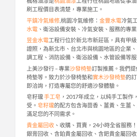
楓格油漆是
桃園油漆
工程行在桃園地區從事油
刷工程價目表清楚，專業施工。
平鎮冷氣維修
,桃園冷氣維修：
金豐水電
冷氣
水電
、衛浴設備安裝、冷氣安裝、服務的專業
昱金水電
工程行位於新北市新莊區，具有甲級
證照，為新北市、台北市與桃園地區的企業、
調工程、消防設備、衛浴設備、水管設備等服
上美沙發行 – 專業
沙發椅墊
訂製推薦。我們提
椅墊等。致力於沙發椅墊和
實木沙發椅墊
的訂
即洽詢，打造專屬您的舒適沙發體驗。
皂籽瓏
手工皂
，2017年成立，以純手工製
受。
皂籽瓏
的配方包含海茴香、薑黃、生薑、
滿足您的不同需求。
貴金屬回收
、收購、買賣，24小時全省服務
銀膏回收、含鉑貴金屬回收、含鈀貴金屬回收