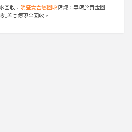
鈀水回收：
明盛貴金屬回收
精煉，專精於黃金回
收..等高價現金回收。