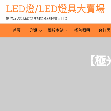
LED燈/LED燈具大賣場
提供LED燈,LED燈具相關產品的廣告刊登
台
LED
鈺
LED
照
首頁
分類
關於本站
拓普照明
台鈺照
照
燈
明
明
批
產
工
發
業
程
網
【極