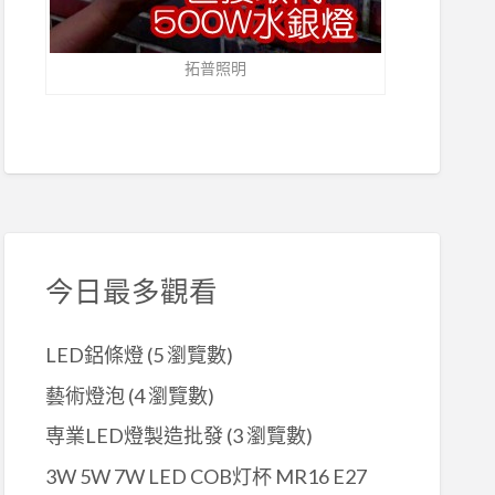
拓普照明
今日最多觀看
LED鋁條燈
(5 瀏覽數)
藝術燈泡
(4 瀏覽數)
専業LED燈製造批發
(3 瀏覽數)
3W 5W 7W LED COB灯杯 MR16 E27