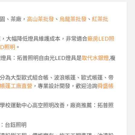
園、茶廠，
高山茶批發
、
烏龍茶批發
、
紅茶批
速，大幅降低燈具維護成本，非常適合
廠房LED照
ED照明
。
明燈具：拓普照明自由光LED燈具是
取代水銀燈
,複
分為大型歐式組合帳、波浪帳篷、歐式帳篷、帝
帳篷工廠直營
，專業設計開發，歡迎洽詢
舜盛帳
學校運動中心高空照明改善，廠商推薦：拓普照
：台鈺照明