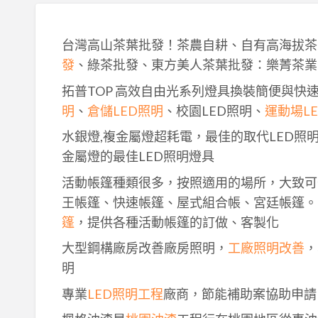
台灣高山茶葉批發！茶農自耕、自有高海拔茶
發
、綠茶批發、東方美人茶葉批發：樂菁茶業
拓普TOP 高效自由光系列燈具換裝簡便與快
明
、
倉儲LED照明
、校園LED照明、
運動場L
水銀燈,複金屬燈超耗電，最佳的取代LED照
金屬燈的最佳LED照明燈具
活動帳篷種類很多，按照適用的場所，大致可
王帳篷、快速帳篷、屋式組合帳、宮廷帳篷。
篷
，提供各種活動帳篷的訂做、客製化
大型鋼構廠房改善廠房照明，
工廠照明改善
，
明
專業
LED照明工程
廠商，節能補助案協助申請