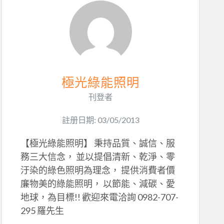
極光綠能照明
刊登者
註册日期: 03/05/2013
【極光綠能照明】 秉持品質、誠信、服
務三大信念， 並以提倡清新、乾淨、零
汙染的綠色照明為理念， 提供消費者價
廉物美的綠能照明， 以節能、減碳、愛
地球，為目標!! 歡迎來電洽詢 0982-707-
295 羅先生