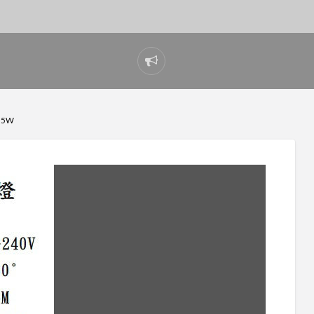
Report
problem
 5W