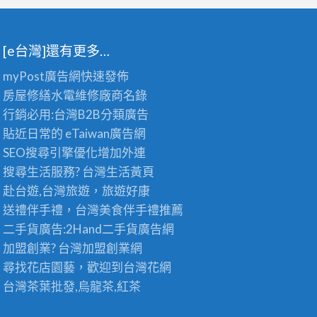
[e台灣]還有更多…
myPost廣告網
快速發佈
房屋修繕
水電維修廠商名錄
行銷必用:台灣B2B
分類廣告
貼近日常的
eTaiwan廣告網
SEO搜尋引擎優化
增加外連
搜尋生活服務? 台灣
生活黃頁
赴台遊,台灣旅遊
，旅遊好康
送禮伴手禮，台灣美食
伴手禮
推薦
二手貨廣告:2Hand
二手貨
廣告網
加盟創業? 台灣
加盟創業
網
尋找花店園藝，歡迎到
台灣花網
台灣茶葉批發
,烏龍茶,紅茶