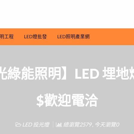
明工程
LED燈批發
LED照明產業網
光綠能照明】LED 埋地燈
$歡迎電洽
LED 投光燈
總瀏覽2579 , 今天瀏覽0