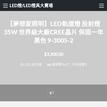
LED燈/LED燈具大賣場
【夢想家照明】LED軌道燈 投射燈
35W 世界級大廠CREE晶片 保固一年
黑色 9-3005-2
$3,300.00
LED 投光燈
總瀏覽5627 , 今天瀏覽1
Report
problem