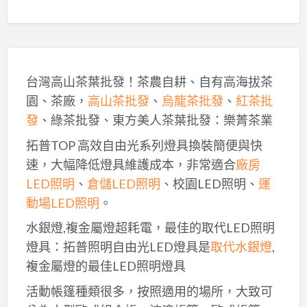
台灣高山茶葉批發！茶農自耕、自有高海拔茶
園、茶廠，
高山茶批發
、
烏龍茶批發
、
紅茶批
發
、綠茶批發、東方美人茶葉批發：樂菁茶業
拓普TOP 高效自由光系列燈具換裝簡便與快
速，大幅降低燈具維護成本，非常適合
廠房
LED照明
、
倉儲LED照明
、校園LED照明、
運
動場LED照明
。
水銀燈,複金屬燈超耗電，最佳的取代LED照明
燈具：拓普照明自由光LED燈具是
取代水銀燈
,
複金屬燈的最佳LED照明燈具
活動帳篷種類很多，按照適用的場所，大致可