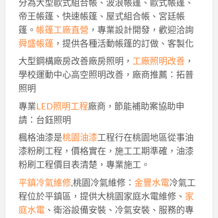
分為大型歐式組合帳、波浪帳篷、歐式帳篷、
帝王帳篷、快速帳篷、屋式組合帳、宮廷帳
篷。
帳篷工廠直營
，專業設計開發，歡迎洽詢
舜盛帳篷
，提供各種活動帳篷的訂做、客製化
大型鋼構廠房改善廠房照明，
工廠照明改善
，
學校運動中心高空照明改善，廠商推薦：拓普
照明
專業
LED照明工程
廠商，節能補助案協助申
請：台鈺照明
楓格油漆是
桃園油漆
工程行在桃園地區從事油
漆粉刷工程，價格實在，施工工期準確，油漆
粉刷工程價目表清楚，專業施工。
平鎮冷氣維修
,桃園冷氣維修：
金豐水電
冷氣工
程位於平鎮區，提供大桃園家庭水電維修、
家
庭水電
、衛浴設備安裝、冷氣安裝、服務的專