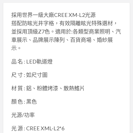
採用世界一級大廠CREE XM-L2光源
搭配防眩光井字格，有效隔離眩光特殊選材，
並採用頂級Z7色。適用於:各類型商業照明、汽
車展示、品牌展示陳列、百貨商場、婚紗展
示。
品 名 : LED軌道燈
尺 寸 : 如尺寸圖
材 質 : 鋁、粉體烤漆、散熱鰭片
顏 色 : 黑色
光源/功率
光 源 : CREE XML-L2*6