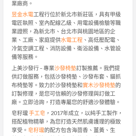
業廠商。
昱金水電
工程行位於新北市新莊區，具有甲級
電匠執照、室內配線乙級、用電設備檢驗等職
業證照，為新北市、台北市與桃園地區的企
業、工廠、家庭提供
水電工程
、高低壓配電、
冷氣空調工程、消防設備、衛浴設備、水管設
備等服務。
上美沙發行 – 專業
沙發椅墊
訂製推薦。我們提
供訂做服務，包括沙發椅墊、沙發布套、貓抓
布椅墊等。致力於沙發椅墊和
實木沙發椅墊
的
訂製修理，是您可信賴的沙發修理與訂做工
廠。立即洽詢，打造專屬您的舒適沙發體驗。
皂籽瓏
手工皂
，2017年成立，以純手工製作，
搭配植物精華，為您打造天然肌膚護理的極致
享受。
皂籽瓏
的配方包含海茴香、薑黃、生