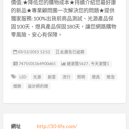
價值:★降低您的購物成本★持續介紹您最好康
的新品★專業顧問團一次解決您的問題★提供
獨家服務:100%出貨前商品測試、光源產品保
固100天、燈具產品保固180天，讓您網路購物
零風險、安心有保障。
03/12/2015 12:52
此廣告已逾期
廣告编號
74755011b4900d65
總瀏覽5627 , 今天瀏覽1
LED
光源
創意
流行
照明
燈具
燈泡
燈飾
設計師的燈
網址
http://30-life.com/