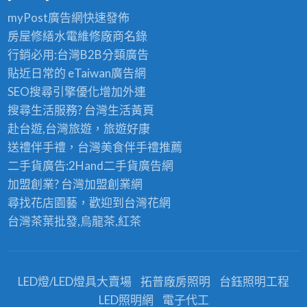
myPost廣告網
快速發佈
房屋修繕
水電維修廠商名錄
行銷必用:台灣B2B
分類廣告
貼近日常的
eTaiwan廣告網
SEO搜尋引擎優化
增加外連
搜尋生活服務? 台灣
生活黃頁
赴台遊,台灣旅遊
，旅遊好康
送禮伴手禮，台灣美食
伴手禮
推薦
二手貨廣告:2Hand
二手貨
廣告網
加盟創業? 台灣
加盟創業
網
尋找花店園藝，歡迎到
台灣花網
台灣茶葉批發
,烏龍茶,紅茶
LED燈/LED燈具大賣場
拓普廠房照明
台鈺照明工程
LED照明網
電子代工